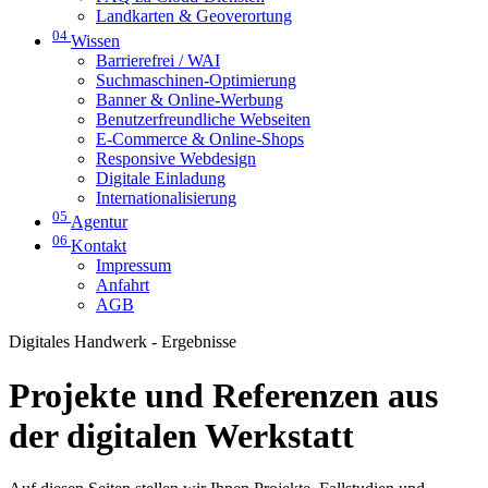
Landkarten & Geoverortung
04
Wissen
Barrierefrei / WAI
Suchmaschinen-Optimierung
Banner & Online-Werbung
Benutzerfreundliche Webseiten
E-Commerce & Online-Shops
Responsive Webdesign
Digitale Einladung
Internationalisierung
05
Agentur
06
Kontakt
Impressum
Anfahrt
AGB
Digitales Handwerk - Ergebnisse
Projekte und Referenzen aus
der digitalen Werkstatt