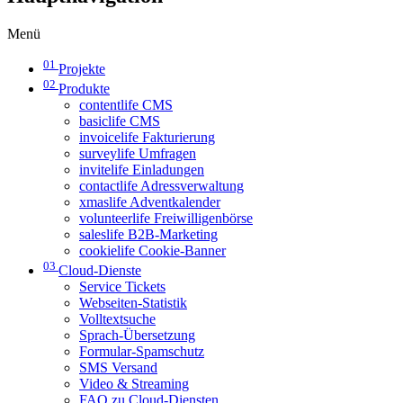
Menü
01
Projekte
02
Produkte
contentlife CMS
basiclife CMS
invoicelife Fakturierung
surveylife Umfragen
invitelife Einladungen
contactlife Adressverwaltung
xmaslife Adventkalender
volunteerlife Freiwilligenbörse
saleslife B2B-Marketing
cookielife Cookie-Banner
03
Cloud-Dienste
Service Tickets
Webseiten-Statistik
Volltextsuche
Sprach-Übersetzung
Formular-Spamschutz
SMS Versand
Video & Streaming
FAQ zu Cloud-Diensten