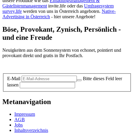
unsere Produkte wie das
Einladungsmanagement &
Gästelistenmanagement
invite.life oder das
Umfragesystem
survey.life
werden von uns in Österreich angeboten.
Native-
Advertising in Österreich
- hier unsere Angebote!
Böse, Provokant, Zynisch, Persönlich -
und eine Freude
Neuigkeiten aus dem Sonnensystem von echonet, pointiert und
provokant direkt und gratis in Ihr Postfach.
Datenschutz-Information zum Newsletter
E-Mail
Bitte dieses Feld leer
lassen
Metanavigation
Impressum
AGB
Jobs
Inhaltsverzeichnis