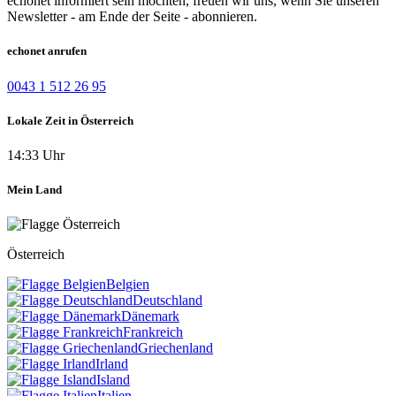
echonet informiert sein möchten, freuen wir uns, wenn Sie unseren
Newsletter - am Ende der Seite - abonnieren.
echonet anrufen
0043 1 512 26 95
Lokale Zeit in Österreich
14:33 Uhr
Mein Land
Österreich
Belgien
Deutschland
Dänemark
Frankreich
Griechenland
Irland
Island
Italien