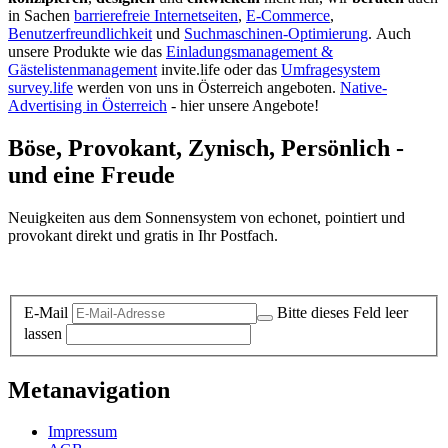
in Sachen
barrierefreie Internetseiten
,
E-Commerce
,
Benutzerfreundlichkeit
und
Suchmaschinen-Optimierung
.
Auch
unsere Produkte wie das
Einladungsmanagement &
Gästelistenmanagement
invite.life oder das
Umfragesystem
survey.life
werden von uns in Österreich angeboten.
Native-
Advertising in Österreich
- hier unsere Angebote!
Böse, Provokant, Zynisch, Persönlich -
und eine Freude
Neuigkeiten aus dem Sonnensystem von echonet, pointiert und
provokant direkt und gratis in Ihr Postfach.
Datenschutz-Information zum Newsletter
E-Mail
Bitte dieses Feld leer
lassen
Metanavigation
Impressum