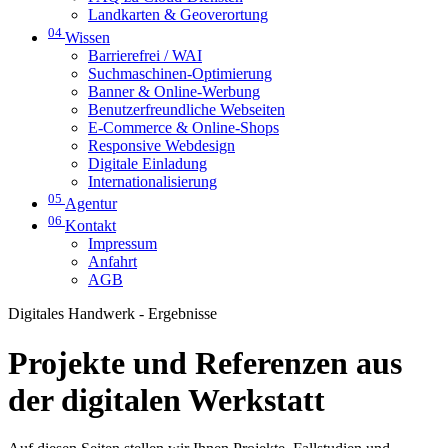
Landkarten & Geoverortung
04
Wissen
Barrierefrei / WAI
Suchmaschinen-Optimierung
Banner & Online-Werbung
Benutzerfreundliche Webseiten
E-Commerce & Online-Shops
Responsive Webdesign
Digitale Einladung
Internationalisierung
05
Agentur
06
Kontakt
Impressum
Anfahrt
AGB
Digitales Handwerk - Ergebnisse
Projekte und Referenzen aus
der digitalen Werkstatt