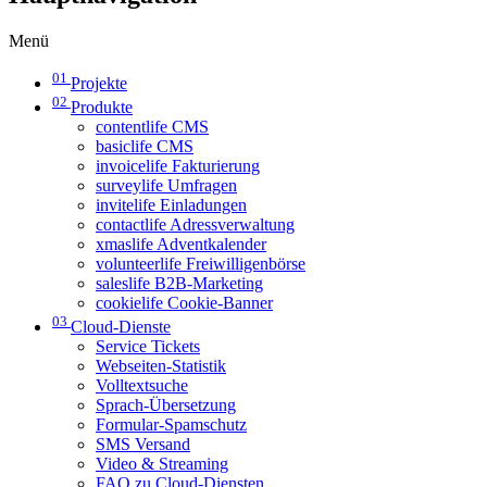
Menü
01
Projekte
02
Produkte
contentlife CMS
basiclife CMS
invoicelife Fakturierung
surveylife Umfragen
invitelife Einladungen
contactlife Adressverwaltung
xmaslife Adventkalender
volunteerlife Freiwilligenbörse
saleslife B2B-Marketing
cookielife Cookie-Banner
03
Cloud-Dienste
Service Tickets
Webseiten-Statistik
Volltextsuche
Sprach-Übersetzung
Formular-Spamschutz
SMS Versand
Video & Streaming
FAQ zu Cloud-Diensten