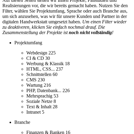
Auf diesen Seiten stellen wir Ihnen Projekte, Fallstudien und
Realisierungen vor, die wir bereits gemacht haben. Nutzen Sie den
Filter, wählen Sie Projektumfang, Sprache oder auch Branche aus,
um sich anzusehen, was wir für unsere Kunden und Partner in der
digitalen Handwerkstatt umgesetzt haben.
Um einen Filter wieder
zu deaktiveren, klicken Sie einfach nochmal drauf. Die
Zusammenstellung der Projekte ist
noch nicht vollständig
!
Projektumfang
Webdesign
225
CI & CD
30
Werbung & Klassik
18
HTML, CSS...
237
Schnittstellen
60
CMS
230
Wartung
216
PHP, Datenbank...
226
Mehrsprachig
53
Soziale Netze
8
Text & Inhalt
28
Intranet
5
Branche
Finanzen & Banken
16