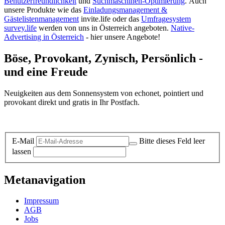
Benutzerfreundlichkeit
und
Suchmaschinen-Optimierung
.
Auch
unsere Produkte wie das
Einladungsmanagement &
Gästelistenmanagement
invite.life oder das
Umfragesystem
survey.life
werden von uns in Österreich angeboten.
Native-
Advertising in Österreich
- hier unsere Angebote!
Böse, Provokant, Zynisch, Persönlich -
und eine Freude
Neuigkeiten aus dem Sonnensystem von echonet, pointiert und
provokant direkt und gratis in Ihr Postfach.
Datenschutz-Information zum Newsletter
E-Mail
Bitte dieses Feld leer
lassen
Metanavigation
Impressum
AGB
Jobs