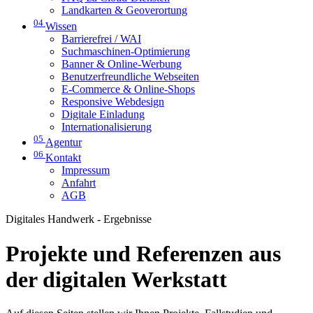
Landkarten & Geoverortung
04
Wissen
Barrierefrei / WAI
Suchmaschinen-Optimierung
Banner & Online-Werbung
Benutzerfreundliche Webseiten
E-Commerce & Online-Shops
Responsive Webdesign
Digitale Einladung
Internationalisierung
05
Agentur
06
Kontakt
Impressum
Anfahrt
AGB
Digitales Handwerk - Ergebnisse
Projekte und Referenzen aus
der digitalen Werkstatt