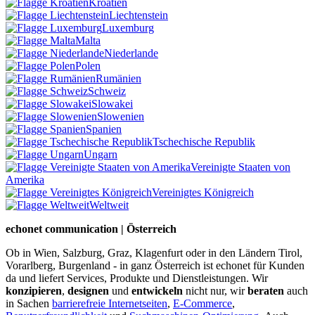
Kroatien
Liechtenstein
Luxemburg
Malta
Niederlande
Polen
Rumänien
Schweiz
Slowakei
Slowenien
Spanien
Tschechische Republik
Ungarn
Vereinigte Staaten von
Amerika
Vereinigtes Königreich
Weltweit
echonet communication | Österreich
Ob in Wien, Salzburg, Graz, Klagenfurt oder in den Ländern Tirol,
Vorarlberg, Burgenland - in ganz Österreich ist echonet für Kunden
da und liefert Services, Produkte und Dienstleistungen. Wir
konzipieren
,
designen
und
entwickeln
nicht nur, wir
beraten
auch
in Sachen
barrierefreie Internetseiten
,
E-Commerce
,