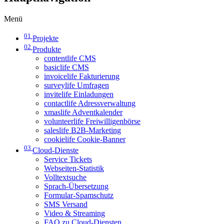
Menü
01
Projekte
02
Produkte
contentlife CMS
basiclife CMS
invoicelife Fakturierung
surveylife Umfragen
invitelife Einladungen
contactlife Adressverwaltung
xmaslife Adventkalender
volunteerlife Freiwilligenbörse
saleslife B2B-Marketing
cookielife Cookie-Banner
03
Cloud-Dienste
Service Tickets
Webseiten-Statistik
Volltextsuche
Sprach-Übersetzung
Formular-Spamschutz
SMS Versand
Video & Streaming
FAQ zu Cloud-Diensten