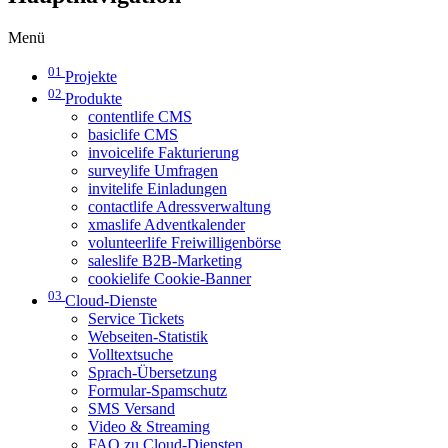
Menü
01
Projekte
02
Produkte
contentlife CMS
basiclife CMS
invoicelife Fakturierung
surveylife Umfragen
invitelife Einladungen
contactlife Adressverwaltung
xmaslife Adventkalender
volunteerlife Freiwilligenbörse
saleslife B2B-Marketing
cookielife Cookie-Banner
03
Cloud-Dienste
Service Tickets
Webseiten-Statistik
Volltextsuche
Sprach-Übersetzung
Formular-Spamschutz
SMS Versand
Video & Streaming
FAQ zu Cloud-Diensten