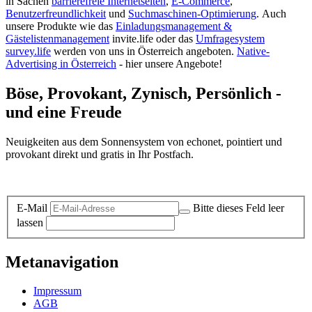
in Sachen
barrierefreie Internetseiten
,
E-Commerce
,
Benutzerfreundlichkeit
und
Suchmaschinen-Optimierung
.
Auch
unsere Produkte wie das
Einladungsmanagement &
Gästelistenmanagement
invite.life oder das
Umfragesystem
survey.life
werden von uns in Österreich angeboten.
Native-
Advertising in Österreich
- hier unsere Angebote!
Böse, Provokant, Zynisch, Persönlich -
und eine Freude
Neuigkeiten aus dem Sonnensystem von echonet, pointiert und
provokant direkt und gratis in Ihr Postfach.
Datenschutz-Information zum Newsletter
E-Mail
Bitte dieses Feld leer
lassen
Metanavigation
Impressum
AGB