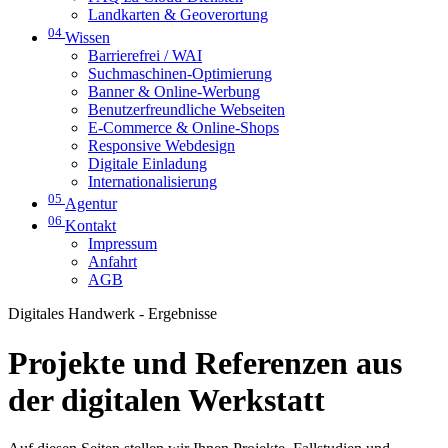
Landkarten & Geoverortung
04
Wissen
Barrierefrei / WAI
Suchmaschinen-Optimierung
Banner & Online-Werbung
Benutzerfreundliche Webseiten
E-Commerce & Online-Shops
Responsive Webdesign
Digitale Einladung
Internationalisierung
05
Agentur
06
Kontakt
Impressum
Anfahrt
AGB
Digitales Handwerk - Ergebnisse
Projekte und Referenzen aus
der digitalen Werkstatt