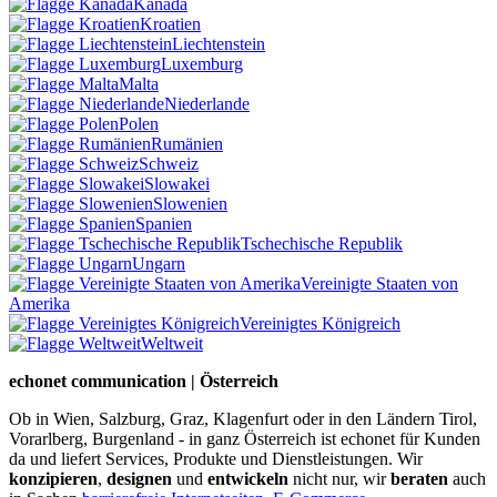
Kanada
Kroatien
Liechtenstein
Luxemburg
Malta
Niederlande
Polen
Rumänien
Schweiz
Slowakei
Slowenien
Spanien
Tschechische Republik
Ungarn
Vereinigte Staaten von
Amerika
Vereinigtes Königreich
Weltweit
echonet communication | Österreich
Ob in Wien, Salzburg, Graz, Klagenfurt oder in den Ländern Tirol,
Vorarlberg, Burgenland - in ganz Österreich ist echonet für Kunden
da und liefert Services, Produkte und Dienstleistungen. Wir
konzipieren
,
designen
und
entwickeln
nicht nur, wir
beraten
auch