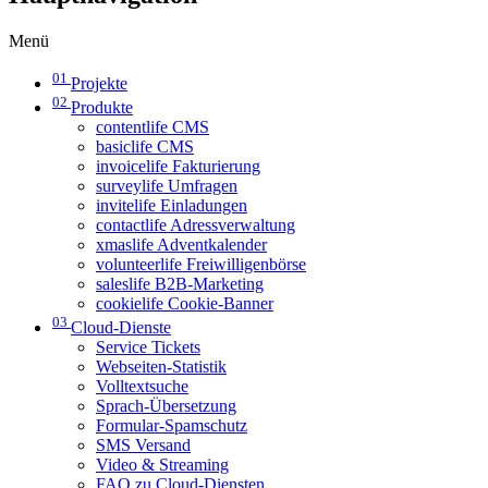
Menü
01
Projekte
02
Produkte
contentlife CMS
basiclife CMS
invoicelife Fakturierung
surveylife Umfragen
invitelife Einladungen
contactlife Adressverwaltung
xmaslife Adventkalender
volunteerlife Freiwilligenbörse
saleslife B2B-Marketing
cookielife Cookie-Banner
03
Cloud-Dienste
Service Tickets
Webseiten-Statistik
Volltextsuche
Sprach-Übersetzung
Formular-Spamschutz
SMS Versand
Video & Streaming
FAQ zu Cloud-Diensten