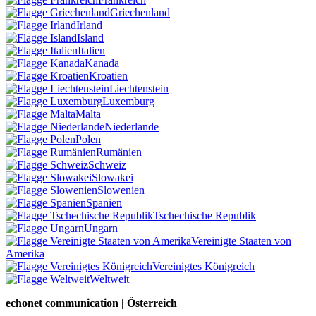
Griechenland
Irland
Island
Italien
Kanada
Kroatien
Liechtenstein
Luxemburg
Malta
Niederlande
Polen
Rumänien
Schweiz
Slowakei
Slowenien
Spanien
Tschechische Republik
Ungarn
Vereinigte Staaten von
Amerika
Vereinigtes Königreich
Weltweit
echonet communication | Österreich