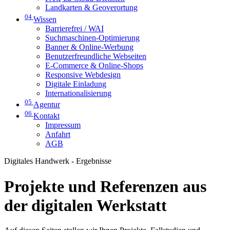
Landkarten & Geoverortung
04
Wissen
Barrierefrei / WAI
Suchmaschinen-Optimierung
Banner & Online-Werbung
Benutzerfreundliche Webseiten
E-Commerce & Online-Shops
Responsive Webdesign
Digitale Einladung
Internationalisierung
05
Agentur
06
Kontakt
Impressum
Anfahrt
AGB
Digitales Handwerk - Ergebnisse
Projekte und Referenzen aus
der digitalen Werkstatt