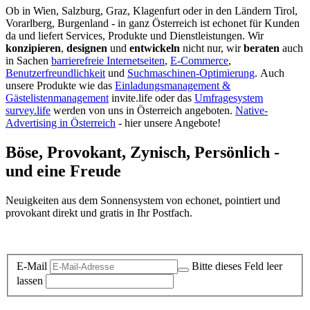
Ob in Wien, Salzburg, Graz, Klagenfurt oder in den Ländern Tirol,
Vorarlberg, Burgenland - in ganz Österreich ist echonet für Kunden
da und liefert Services, Produkte und Dienstleistungen. Wir
konzipieren
,
designen
und
entwickeln
nicht nur, wir
beraten
auch
in Sachen
barrierefreie Internetseiten
,
E-Commerce
,
Benutzerfreundlichkeit
und
Suchmaschinen-Optimierung
.
Auch
unsere Produkte wie das
Einladungsmanagement &
Gästelistenmanagement
invite.life oder das
Umfragesystem
survey.life
werden von uns in Österreich angeboten.
Native-
Advertising in Österreich
- hier unsere Angebote!
Böse, Provokant, Zynisch, Persönlich -
und eine Freude
Neuigkeiten aus dem Sonnensystem von echonet, pointiert und
provokant direkt und gratis in Ihr Postfach.
Datenschutz-Information zum Newsletter
E-Mail
Bitte dieses Feld leer
lassen