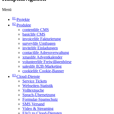
Menü
01
Projekte
02
Produkte
contentlife CMS
basiclife CMS
invoicelife Fakturierung
surveylife Umfragen
invitelife Einladungen
contactlife Adressverwaltung
xmaslife Adventkalender
volunteerlife Freiwilligenbörse
saleslife B2B-Marketing
cookielife Cookie-Banner
03
Cloud-Dienste
Service Tickets
Webseiten-Statistik
Volltextsuche
Sprach-Übersetzung
Formular-Spamschutz
SMS Versand
Video & Streaming
FAQ zu Cloud-Diensten