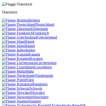
Österreich
Belgien
Deutschland
Dänemark
Frankreich
Griechenland
Irland
Island
Italien
Kanada
Kroatien
Liechtenstein
Luxemburg
Malta
Niederlande
Polen
Rumänien
Schweiz
Slowakei
Slowenien
Spanien
Tschechische Republik