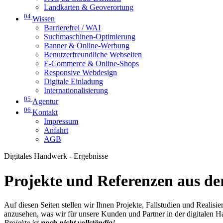
Landkarten & Geoverortung
04
Wissen
Barrierefrei / WAI
Suchmaschinen-Optimierung
Banner & Online-Werbung
Benutzerfreundliche Webseiten
E-Commerce & Online-Shops
Responsive Webdesign
Digitale Einladung
Internationalisierung
05
Agentur
06
Kontakt
Impressum
Anfahrt
AGB
Digitales Handwerk - Ergebnisse
Projekte und Referenzen aus der
Auf diesen Seiten stellen wir Ihnen Projekte, Fallstudien und Realis
anzusehen, was wir für unsere Kunden und Partner in der digitalen 
Projekte ist
noch nicht vollständig
!