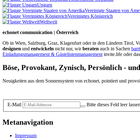
Ungarn
Vereinigte Staaten von Ame
Vereinigtes Königreich
Weltweit
echonet communication | Österreich
Ob in Wien, Salzburg, Graz, Klagenfurt oder in den Ländern Tirol, Vo
designen
und
entwickeln
nicht nur, wir
beraten
auch in Sachen
barr
Einladungsmanagement & Gästelistenmanagement
invite.life oder da
Böse, Provokant, Zynisch, Persönlich - un
Neuigkeiten aus dem Sonnensystem von echonet, pointiert und provokan
Datenschutz-Information zum Newsletter
E-Mail
Bitte dieses Feld leer lasse
Metanavigation
Impressum