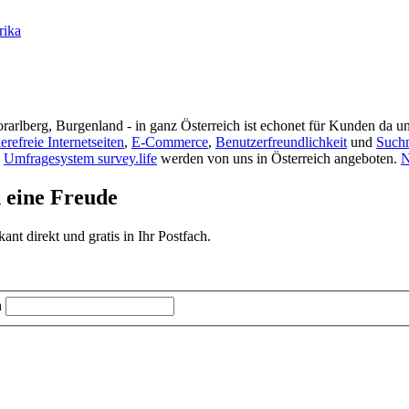
rika
rarlberg, Burgenland - in ganz Österreich ist echonet für Kunden da un
ierefreie Internetseiten
,
E-Commerce
,
Benutzerfreundlichkeit
und
Such
s
Umfragesystem survey.life
werden von uns in Österreich angeboten.
N
d eine Freude
t direkt und gratis in Ihr Postfach.
n