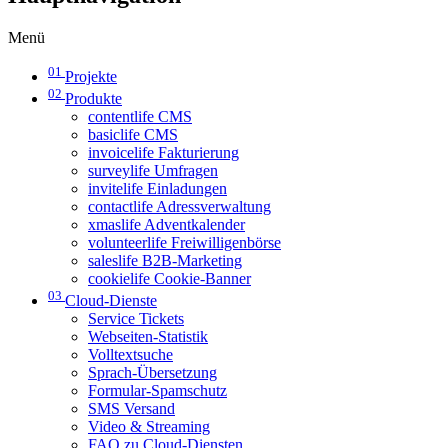
Menü
01
Projekte
02
Produkte
contentlife CMS
basiclife CMS
invoicelife Fakturierung
surveylife Umfragen
invitelife Einladungen
contactlife Adressverwaltung
xmaslife Adventkalender
volunteerlife Freiwilligenbörse
saleslife B2B-Marketing
cookielife Cookie-Banner
03
Cloud-Dienste
Service Tickets
Webseiten-Statistik
Volltextsuche
Sprach-Übersetzung
Formular-Spamschutz
SMS Versand
Video & Streaming
FAQ zu Cloud-Diensten