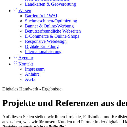
Landkarten & Geoverortung
04
Wissen
Barrierefrei / WAI
Suchmaschinen-Optimierung
Banner & Online-Werbung
Benutzerfreundliche Webseiten
E-Commerce & Online-Shops
Responsive Webdesign
Digitale Einladung
Internationalisierung
05
Agentur
06
Kontakt
Impressum
Anfahrt
AGB
Digitales Handwerk - Ergebnisse
Projekte und Referenzen aus der
Auf diesen Seiten stellen wir Ihnen Projekte, Fallstudien und Realis
anzusehen, was wir für unsere Kunden und Partner in der digitalen 
Projekte ist
noch nicht vollständig
!