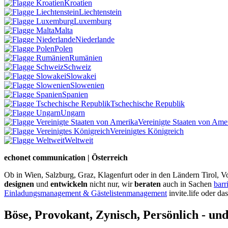
Kroatien
Liechtenstein
Luxemburg
Malta
Niederlande
Polen
Rumänien
Schweiz
Slowakei
Slowenien
Spanien
Tschechische Republik
Ungarn
Vereinigte Staaten von Ame
Vereinigtes Königreich
Weltweit
echonet communication | Österreich
Ob in Wien, Salzburg, Graz, Klagenfurt oder in den Ländern Tirol, Vo
designen
und
entwickeln
nicht nur, wir
beraten
auch in Sachen
barr
Einladungsmanagement & Gästelistenmanagement
invite.life oder da
Böse, Provokant, Zynisch, Persönlich - un