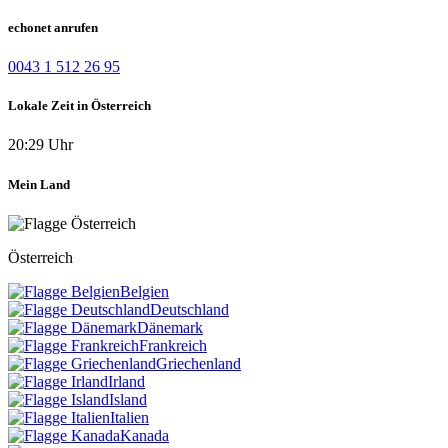
echonet anrufen
0043 1 512 26 95
Lokale Zeit in Österreich
20:29 Uhr
Mein Land
Österreich
Belgien
Deutschland
Dänemark
Frankreich
Griechenland
Irland
Island
Italien
Kanada