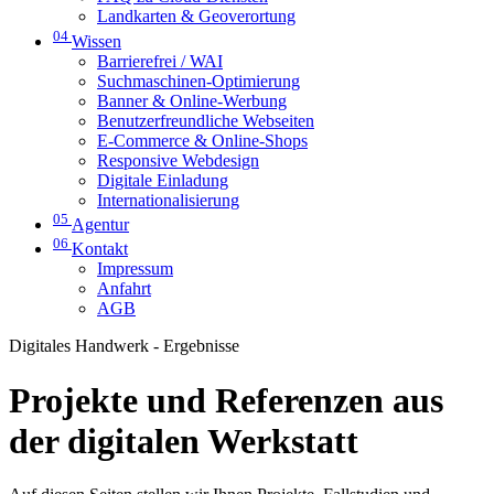
Landkarten & Geoverortung
04
Wissen
Barrierefrei / WAI
Suchmaschinen-Optimierung
Banner & Online-Werbung
Benutzerfreundliche Webseiten
E-Commerce & Online-Shops
Responsive Webdesign
Digitale Einladung
Internationalisierung
05
Agentur
06
Kontakt
Impressum
Anfahrt
AGB
Digitales Handwerk - Ergebnisse
Projekte und Referenzen aus
der digitalen Werkstatt