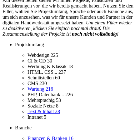
Auf diesen Seiten stellen wir Ihnen Projekte, Fallstudien und
Realisierungen vor, die wir bereits gemacht haben. Nutzen Sie den
Filter, wählen Sie Projektumfang, Sprache oder auch Branche aus,
um sich anzusehen, was wir für unsere Kunden und Partner in der
digitalen Handwerkstatt umgesetzt haben.
Um einen Filter wieder
zu deaktiveren, klicken Sie einfach nochmal drauf. Die
Zusammenstellung der Projekte ist
noch nicht vollständig
!
Projektumfang
Webdesign
225
CI & CD
30
Werbung & Klassik
18
HTML, CSS...
237
Schnittstellen
60
CMS
230
Wartung
216
PHP, Datenbank...
226
Mehrsprachig
53
Soziale Netze
8
Text & Inhalt
28
Intranet
5
Branche
Finanzen & Banken
16