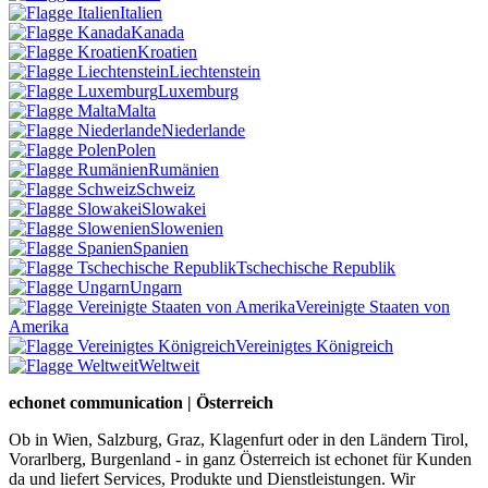
Italien
Kanada
Kroatien
Liechtenstein
Luxemburg
Malta
Niederlande
Polen
Rumänien
Schweiz
Slowakei
Slowenien
Spanien
Tschechische Republik
Ungarn
Vereinigte Staaten von
Amerika
Vereinigtes Königreich
Weltweit
echonet communication | Österreich
Ob in Wien, Salzburg, Graz, Klagenfurt oder in den Ländern Tirol,
Vorarlberg, Burgenland - in ganz Österreich ist echonet für Kunden
da und liefert Services, Produkte und Dienstleistungen. Wir