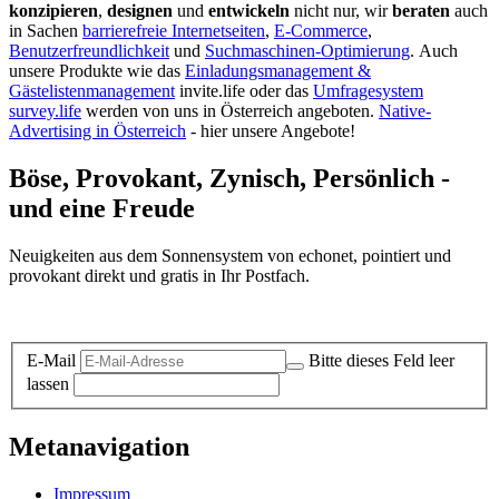
konzipieren
,
designen
und
entwickeln
nicht nur, wir
beraten
auch
in Sachen
barrierefreie Internetseiten
,
E-Commerce
,
Benutzerfreundlichkeit
und
Suchmaschinen-Optimierung
.
Auch
unsere Produkte wie das
Einladungsmanagement &
Gästelistenmanagement
invite.life oder das
Umfragesystem
survey.life
werden von uns in Österreich angeboten.
Native-
Advertising in Österreich
- hier unsere Angebote!
Böse, Provokant, Zynisch, Persönlich -
und eine Freude
Neuigkeiten aus dem Sonnensystem von echonet, pointiert und
provokant direkt und gratis in Ihr Postfach.
Datenschutz-Information zum Newsletter
E-Mail
Bitte dieses Feld leer
lassen
Metanavigation
Impressum