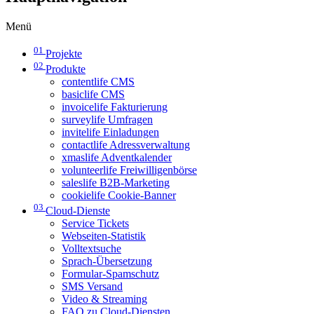
Menü
01
Projekte
02
Produkte
contentlife CMS
basiclife CMS
invoicelife Fakturierung
surveylife Umfragen
invitelife Einladungen
contactlife Adressverwaltung
xmaslife Adventkalender
volunteerlife Freiwilligenbörse
saleslife B2B-Marketing
cookielife Cookie-Banner
03
Cloud-Dienste
Service Tickets
Webseiten-Statistik
Volltextsuche
Sprach-Übersetzung
Formular-Spamschutz
SMS Versand
Video & Streaming
FAQ zu Cloud-Diensten