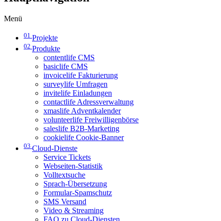
Menü
01
Projekte
02
Produkte
contentlife CMS
basiclife CMS
invoicelife Fakturierung
surveylife Umfragen
invitelife Einladungen
contactlife Adressverwaltung
xmaslife Adventkalender
volunteerlife Freiwilligenbörse
saleslife B2B-Marketing
cookielife Cookie-Banner
03
Cloud-Dienste
Service Tickets
Webseiten-Statistik
Volltextsuche
Sprach-Übersetzung
Formular-Spamschutz
SMS Versand
Video & Streaming
FAQ zu Cloud-Diensten