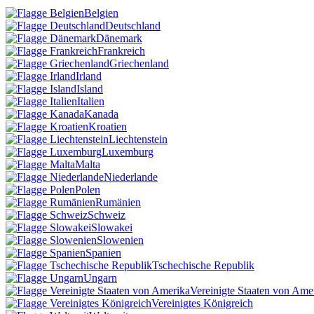
Belgien
Deutschland
Dänemark
Frankreich
Griechenland
Irland
Island
Italien
Kanada
Kroatien
Liechtenstein
Luxemburg
Malta
Niederlande
Polen
Rumänien
Schweiz
Slowakei
Slowenien
Spanien
Tschechische Republik
Ungarn
Vereinigte Staaten von Ame
Vereinigtes Königreich