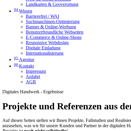
Landkarten & Geoverortung
04
Wissen
Barrierefrei / WAI
Suchmaschinen-Optimierung
Banner & Online-Werbung
Benutzerfreundliche Webseiten
E-Commerce & Online-Shops
Responsive Webdesign
Digitale Einladung
Internationalisierung
05
Agentur
06
Kontakt
Impressum
Anfahrt
AGB
Digitales Handwerk - Ergebnisse
Projekte und Referenzen aus der
Auf diesen Seiten stellen wir Ihnen Projekte, Fallstudien und Realis
anzusehen, was wir für unsere Kunden und Partner in der digitalen 
Projekte ist
noch nicht vollständig
!