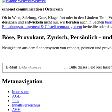
Weltweit
echonet communication | Österreich
Ob in Wien, Salzburg, Graz, Klagenfurt oder in den Ländern Tirol, Vo
designen
und
entwickeln
nicht nur, wir
beraten
auch in Sachen
barr
Einladungsmanagement & Gästelistenmanagement
invite.life oder da
Böse, Provokant, Zynisch, Persönlich - un
Neuigkeiten aus dem Sonnensystem von echonet, pointiert und provokan
Datenschutz-Information zum Newsletter
E-Mail
Bitte dieses Feld leer lasse
Metanavigation
Impressum
AGB
Jobs
Inhaltsverzeichnis
AVV