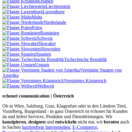
Kroatien
Liechtenstein
Luxemburg
Malta
Niederlande
Polen
Rumänien
Schweiz
Slowakei
Slowenien
Spanien
Tschechische Republik
Ungarn
Vereinigte Staaten von
Amerika
Vereinigtes Königreich
Weltweit
echonet communication | Österreich
Ob in Wien, Salzburg, Graz, Klagenfurt oder in den Ländern Tirol,
Vorarlberg, Burgenland - in ganz Österreich ist echonet für Kunden
da und liefert Services, Produkte und Dienstleistungen. Wir
konzipieren
,
designen
und
entwickeln
nicht nur, wir
beraten
auch
in Sachen
barrierefreie Internetseiten
,
E-Commerce
,