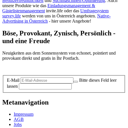
Benutzerfreundlichkeit
und
Suchmaschinen-Optimierung
.
Auch
unsere Produkte wie das
Einladungsmanagement &
Gästelistenmanagement
invite.life oder das
Umfragesystem
survey.life
werden von uns in Österreich angeboten.
Native-
Advertising in Österreich
- hier unsere Angebote!
Böse, Provokant, Zynisch, Persönlich -
und eine Freude
Neuigkeiten aus dem Sonnensystem von echonet, pointiert und
provokant direkt und gratis in Ihr Postfach.
Datenschutz-Information zum Newsletter
E-Mail
Bitte dieses Feld leer
lassen
Metanavigation
Impressum
AGB
Jobs