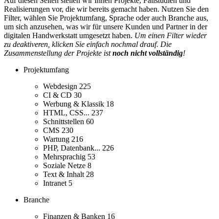
Auf diesen Seiten stellen wir Ihnen Projekte, Fallstudien und
Realisierungen vor, die wir bereits gemacht haben. Nutzen Sie den
Filter, wählen Sie Projektumfang, Sprache oder auch Branche aus,
um sich anzusehen, was wir für unsere Kunden und Partner in der
digitalen Handwerkstatt umgesetzt haben.
Um einen Filter wieder
zu deaktiveren, klicken Sie einfach nochmal drauf. Die
Zusammenstellung der Projekte ist
noch nicht vollständig
!
Projektumfang
Webdesign
225
CI & CD
30
Werbung & Klassik
18
HTML, CSS...
237
Schnittstellen
60
CMS
230
Wartung
216
PHP, Datenbank...
226
Mehrsprachig
53
Soziale Netze
8
Text & Inhalt
28
Intranet
5
Branche
Finanzen & Banken
16