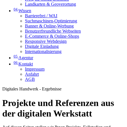
Landkarten & Geoverortung
04
Wissen
Barrierefrei / WAI
Suchmaschinen-Optimierung
Banner & Online-Werbung
Benutzerfreundliche Webseiten
E-Commerce & Online-Shops
Responsive Webdesign
Digitale Einladung
Internationalisierung
05
Agentur
06
Kontakt
Impressum
Anfahrt
AGB
Digitales Handwerk - Ergebnisse
Projekte und Referenzen aus
der digitalen Werkstatt