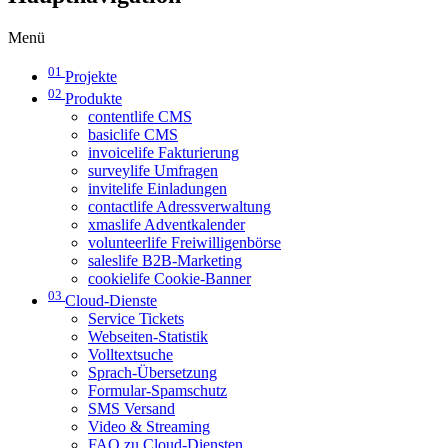
Menü
01
Projekte
02
Produkte
contentlife CMS
basiclife CMS
invoicelife Fakturierung
surveylife Umfragen
invitelife Einladungen
contactlife Adressverwaltung
xmaslife Adventkalender
volunteerlife Freiwilligenbörse
saleslife B2B-Marketing
cookielife Cookie-Banner
03
Cloud-Dienste
Service Tickets
Webseiten-Statistik
Volltextsuche
Sprach-Übersetzung
Formular-Spamschutz
SMS Versand
Video & Streaming
FAQ zu Cloud-Diensten