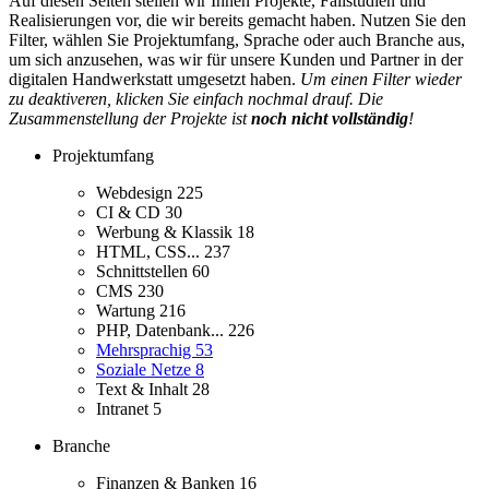
Auf diesen Seiten stellen wir Ihnen Projekte, Fallstudien und
Realisierungen vor, die wir bereits gemacht haben. Nutzen Sie den
Filter, wählen Sie Projektumfang, Sprache oder auch Branche aus,
um sich anzusehen, was wir für unsere Kunden und Partner in der
digitalen Handwerkstatt umgesetzt haben.
Um einen Filter wieder
zu deaktiveren, klicken Sie einfach nochmal drauf. Die
Zusammenstellung der Projekte ist
noch nicht vollständig
!
Projektumfang
Webdesign
225
CI & CD
30
Werbung & Klassik
18
HTML, CSS...
237
Schnittstellen
60
CMS
230
Wartung
216
PHP, Datenbank...
226
Mehrsprachig
53
Soziale Netze
8
Text & Inhalt
28
Intranet
5
Branche
Finanzen & Banken
16