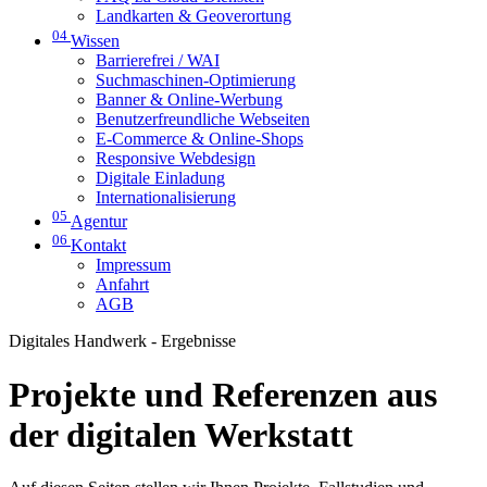
Landkarten & Geoverortung
04
Wissen
Barrierefrei / WAI
Suchmaschinen-Optimierung
Banner & Online-Werbung
Benutzerfreundliche Webseiten
E-Commerce & Online-Shops
Responsive Webdesign
Digitale Einladung
Internationalisierung
05
Agentur
06
Kontakt
Impressum
Anfahrt
AGB
Digitales Handwerk - Ergebnisse
Projekte und Referenzen aus
der digitalen Werkstatt