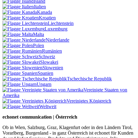
Island
Italien
Kanada
Kroatien
Liechtenstein
Luxemburg
Malta
Niederlande
Polen
Rumänien
Schweiz
Slowakei
Slowenien
Spanien
Tschechische Republik
Ungarn
Vereinigte Staaten von
Amerika
Vereinigtes Königreich
Weltweit
echonet communication | Österreich
Ob in Wien, Salzburg, Graz, Klagenfurt oder in den Ländern Tirol,
Vorarlberg, Burgenland - in ganz Österreich ist echonet für Kunden