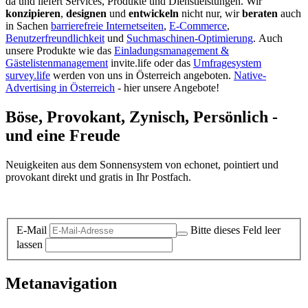
da und liefert Services, Produkte und Dienstleistungen. Wir
konzipieren
,
designen
und
entwickeln
nicht nur, wir
beraten
auch
in Sachen
barrierefreie Internetseiten
,
E-Commerce
,
Benutzerfreundlichkeit
und
Suchmaschinen-Optimierung
.
Auch
unsere Produkte wie das
Einladungsmanagement &
Gästelistenmanagement
invite.life oder das
Umfragesystem
survey.life
werden von uns in Österreich angeboten.
Native-
Advertising in Österreich
- hier unsere Angebote!
Böse, Provokant, Zynisch, Persönlich -
und eine Freude
Neuigkeiten aus dem Sonnensystem von echonet, pointiert und
provokant direkt und gratis in Ihr Postfach.
Datenschutz-Information zum Newsletter
E-Mail
Bitte dieses Feld leer
lassen
Metanavigation