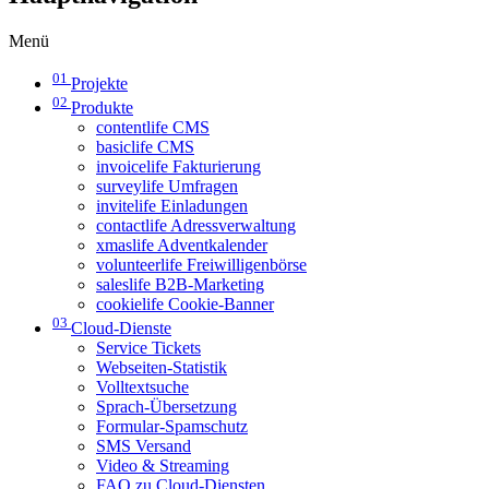
Menü
01
Projekte
02
Produkte
contentlife CMS
basiclife CMS
invoicelife Fakturierung
surveylife Umfragen
invitelife Einladungen
contactlife Adressverwaltung
xmaslife Adventkalender
volunteerlife Freiwilligenbörse
saleslife B2B-Marketing
cookielife Cookie-Banner
03
Cloud-Dienste
Service Tickets
Webseiten-Statistik
Volltextsuche
Sprach-Übersetzung
Formular-Spamschutz
SMS Versand
Video & Streaming
FAQ zu Cloud-Diensten