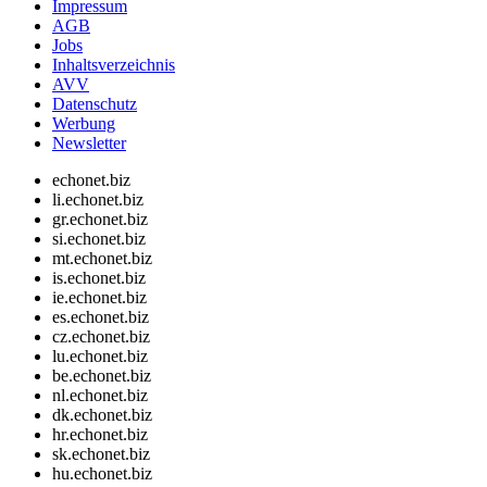
Impressum
AGB
Jobs
Inhaltsverzeichnis
AVV
Datenschutz
Werbung
Newsletter
echonet.biz
li.echonet.biz
gr.echonet.biz
si.echonet.biz
mt.echonet.biz
is.echonet.biz
ie.echonet.biz
es.echonet.biz
cz.echonet.biz
lu.echonet.biz
be.echonet.biz
nl.echonet.biz
dk.echonet.biz
hr.echonet.biz
sk.echonet.biz
hu.echonet.biz