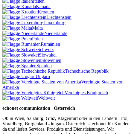
Italien
Kanada
Kroatien
Liechtenstein
Luxemburg
Malta
Niederlande
Polen
Rumänien
Schweiz
Slowakei
Slowenien
Spanien
Tschechische Republik
Ungarn
Vereinigte Staaten von
Amerika
Vereinigtes Königreich
Weltweit
echonet communication | Österreich
Ob in Wien, Salzburg, Graz, Klagenfurt oder in den Ländern Tirol,
Vorarlberg, Burgenland - in ganz Österreich ist echonet für Kunden
da und liefert Services, Produkte und Dienstleistungen. Wir