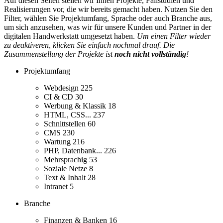
Auf diesen Seiten stellen wir Ihnen Projekte, Fallstudien und
Realisierungen vor, die wir bereits gemacht haben. Nutzen Sie den
Filter, wählen Sie Projektumfang, Sprache oder auch Branche aus,
um sich anzusehen, was wir für unsere Kunden und Partner in der
digitalen Handwerkstatt umgesetzt haben.
Um einen Filter wieder
zu deaktiveren, klicken Sie einfach nochmal drauf. Die
Zusammenstellung der Projekte ist
noch nicht vollständig
!
Projektumfang
Webdesign
225
CI & CD
30
Werbung & Klassik
18
HTML, CSS...
237
Schnittstellen
60
CMS
230
Wartung
216
PHP, Datenbank...
226
Mehrsprachig
53
Soziale Netze
8
Text & Inhalt
28
Intranet
5
Branche
Finanzen & Banken
16