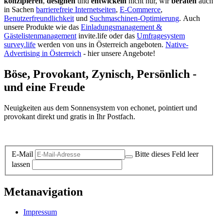
konzipieren
,
designen
und
entwickeln
nicht nur, wir
beraten
auch
in Sachen
barrierefreie Internetseiten
,
E-Commerce
,
Benutzerfreundlichkeit
und
Suchmaschinen-Optimierung
.
Auch
unsere Produkte wie das
Einladungsmanagement &
Gästelistenmanagement
invite.life oder das
Umfragesystem
survey.life
werden von uns in Österreich angeboten.
Native-
Advertising in Österreich
- hier unsere Angebote!
Böse, Provokant, Zynisch, Persönlich -
und eine Freude
Neuigkeiten aus dem Sonnensystem von echonet, pointiert und
provokant direkt und gratis in Ihr Postfach.
Datenschutz-Information zum Newsletter
E-Mail
Bitte dieses Feld leer
lassen
Metanavigation
Impressum