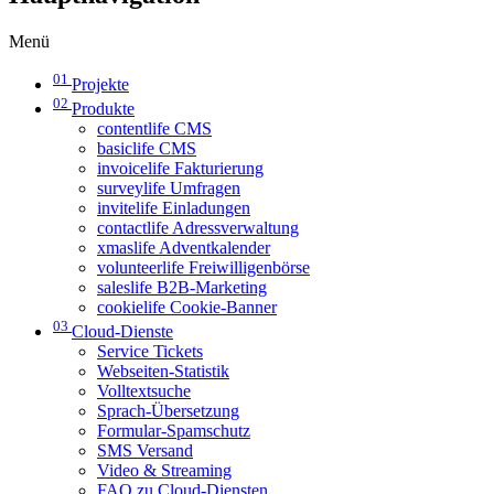
Menü
01
Projekte
02
Produkte
contentlife CMS
basiclife CMS
invoicelife Fakturierung
surveylife Umfragen
invitelife Einladungen
contactlife Adressverwaltung
xmaslife Adventkalender
volunteerlife Freiwilligenbörse
saleslife B2B-Marketing
cookielife Cookie-Banner
03
Cloud-Dienste
Service Tickets
Webseiten-Statistik
Volltextsuche
Sprach-Übersetzung
Formular-Spamschutz
SMS Versand
Video & Streaming
FAQ zu Cloud-Diensten