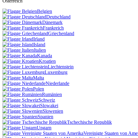
Österreich
Belgien
Deutschland
Dänemark
Frankreich
Griechenland
Irland
Island
Italien
Kanada
Kroatien
Liechtenstein
Luxemburg
Malta
Niederlande
Polen
Rumänien
Schweiz
Slowakei
Slowenien
Spanien
Tschechische Republik
Ungarn
Vereinigte Staaten von Ame