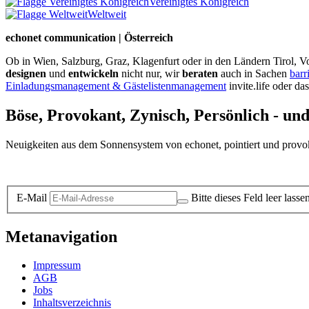
Vereinigtes Königreich
Weltweit
echonet communication | Österreich
Ob in Wien, Salzburg, Graz, Klagenfurt oder in den Ländern Tirol, Vo
designen
und
entwickeln
nicht nur, wir
beraten
auch in Sachen
barr
Einladungsmanagement & Gästelistenmanagement
invite.life oder da
Böse, Provokant, Zynisch, Persönlich - un
Neuigkeiten aus dem Sonnensystem von echonet, pointiert und provokan
Datenschutz-Information zum Newsletter
E-Mail
Bitte dieses Feld leer lasse
Metanavigation
Impressum
AGB
Jobs
Inhaltsverzeichnis