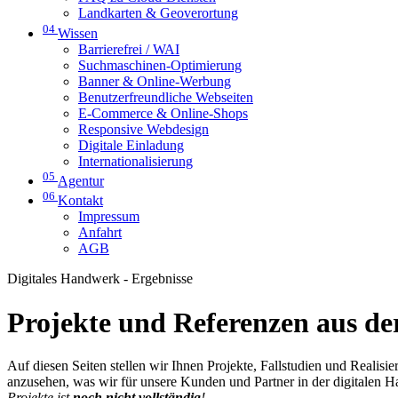
Landkarten & Geoverortung
04
Wissen
Barrierefrei / WAI
Suchmaschinen-Optimierung
Banner & Online-Werbung
Benutzerfreundliche Webseiten
E-Commerce & Online-Shops
Responsive Webdesign
Digitale Einladung
Internationalisierung
05
Agentur
06
Kontakt
Impressum
Anfahrt
AGB
Digitales Handwerk - Ergebnisse
Projekte und Referenzen aus der
Auf diesen Seiten stellen wir Ihnen Projekte, Fallstudien und Realis
anzusehen, was wir für unsere Kunden und Partner in der digitalen 
Projekte ist
noch nicht vollständig
!