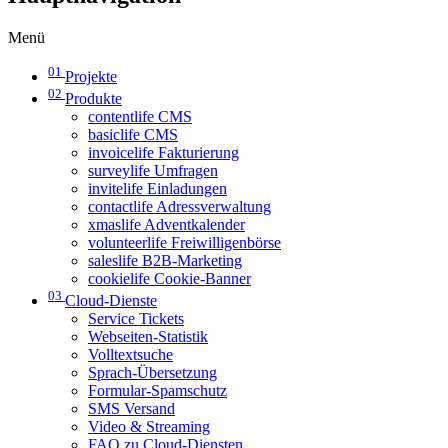
Menü
01
Projekte
02
Produkte
contentlife CMS
basiclife CMS
invoicelife Fakturierung
surveylife Umfragen
invitelife Einladungen
contactlife Adressverwaltung
xmaslife Adventkalender
volunteerlife Freiwilligenbörse
saleslife B2B-Marketing
cookielife Cookie-Banner
03
Cloud-Dienste
Service Tickets
Webseiten-Statistik
Volltextsuche
Sprach-Übersetzung
Formular-Spamschutz
SMS Versand
Video & Streaming
FAQ zu Cloud-Diensten