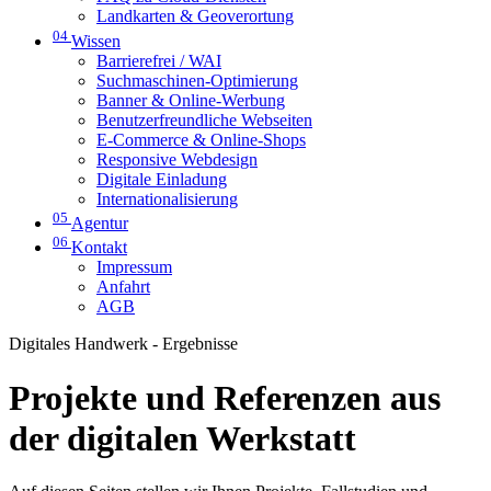
Landkarten & Geoverortung
04
Wissen
Barrierefrei / WAI
Suchmaschinen-Optimierung
Banner & Online-Werbung
Benutzerfreundliche Webseiten
E-Commerce & Online-Shops
Responsive Webdesign
Digitale Einladung
Internationalisierung
05
Agentur
06
Kontakt
Impressum
Anfahrt
AGB
Digitales Handwerk - Ergebnisse
Projekte und Referenzen aus
der digitalen Werkstatt