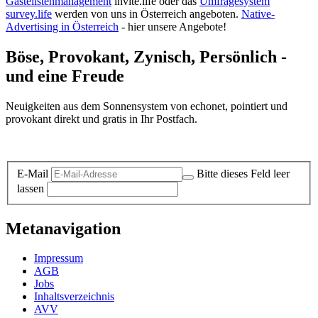
Gästelistenmanagement
invite.life oder das
Umfragesystem
survey.life
werden von uns in Österreich angeboten.
Native-
Advertising in Österreich
- hier unsere Angebote!
Böse, Provokant, Zynisch, Persönlich -
und eine Freude
Neuigkeiten aus dem Sonnensystem von echonet, pointiert und
provokant direkt und gratis in Ihr Postfach.
Datenschutz-Information zum Newsletter
E-Mail
Bitte dieses Feld leer
lassen
Metanavigation
Impressum
AGB
Jobs
Inhaltsverzeichnis
AVV