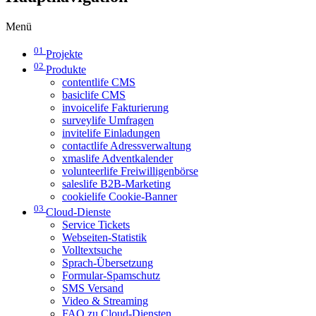
Menü
01
Projekte
02
Produkte
contentlife CMS
basiclife CMS
invoicelife Fakturierung
surveylife Umfragen
invitelife Einladungen
contactlife Adressverwaltung
xmaslife Adventkalender
volunteerlife Freiwilligenbörse
saleslife B2B-Marketing
cookielife Cookie-Banner
03
Cloud-Dienste
Service Tickets
Webseiten-Statistik
Volltextsuche
Sprach-Übersetzung
Formular-Spamschutz
SMS Versand
Video & Streaming
FAQ zu Cloud-Diensten