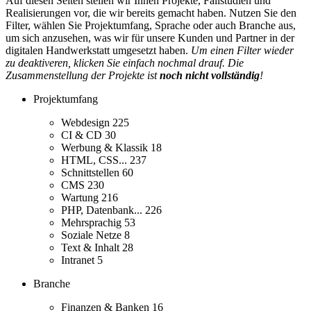
Auf diesen Seiten stellen wir Ihnen Projekte, Fallstudien und
Realisierungen vor, die wir bereits gemacht haben. Nutzen Sie den
Filter, wählen Sie Projektumfang, Sprache oder auch Branche aus,
um sich anzusehen, was wir für unsere Kunden und Partner in der
digitalen Handwerkstatt umgesetzt haben.
Um einen Filter wieder
zu deaktiveren, klicken Sie einfach nochmal drauf. Die
Zusammenstellung der Projekte ist
noch nicht vollständig
!
Projektumfang
Webdesign
225
CI & CD
30
Werbung & Klassik
18
HTML, CSS...
237
Schnittstellen
60
CMS
230
Wartung
216
PHP, Datenbank...
226
Mehrsprachig
53
Soziale Netze
8
Text & Inhalt
28
Intranet
5
Branche
Finanzen & Banken
16