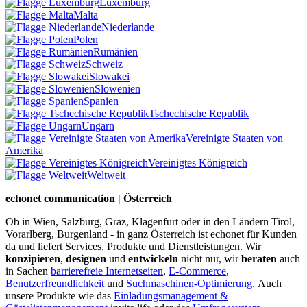
Luxemburg
Malta
Niederlande
Polen
Rumänien
Schweiz
Slowakei
Slowenien
Spanien
Tschechische Republik
Ungarn
Vereinigte Staaten von
Amerika
Vereinigtes Königreich
Weltweit
echonet communication | Österreich
Ob in Wien, Salzburg, Graz, Klagenfurt oder in den Ländern Tirol,
Vorarlberg, Burgenland - in ganz Österreich ist echonet für Kunden
da und liefert Services, Produkte und Dienstleistungen. Wir
konzipieren
,
designen
und
entwickeln
nicht nur, wir
beraten
auch
in Sachen
barrierefreie Internetseiten
,
E-Commerce
,
Benutzerfreundlichkeit
und
Suchmaschinen-Optimierung
.
Auch
unsere Produkte wie das
Einladungsmanagement &