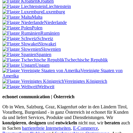
Kroatien
Liechtenstein
Luxemburg
Malta
Niederlande
Polen
Rumänien
Schweiz
Slowakei
Slowenien
Spanien
Tschechische Republik
Ungarn
Vereinigte Staaten von
Amerika
Vereinigtes Königreich
Weltweit
echonet communication | Österreich
Ob in Wien, Salzburg, Graz, Klagenfurt oder in den Ländern Tirol,
Vorarlberg, Burgenland - in ganz Österreich ist echonet für Kunden
da und liefert Services, Produkte und Dienstleistungen. Wir
konzipieren
,
designen
und
entwickeln
nicht nur, wir
beraten
auch
in Sachen
barrierefreie Internetseiten
,
E-Commerce
,