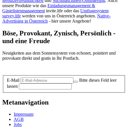
Benutzerfreundlichkeit
und
Suchmaschinen-Optimierung
.
Auch
unsere Produkte wie das
Einladungsmanagement &
Gästelistenmanagement
invite.life oder das
Umfragesystem
survey.life
werden von uns in Österreich angeboten.
Native-
Advertising in Österreich
- hier unsere Angebote!
Böse, Provokant, Zynisch, Persönlich -
und eine Freude
Neuigkeiten aus dem Sonnensystem von echonet, pointiert und
provokant direkt und gratis in Ihr Postfach.
Datenschutz-Information zum Newsletter
E-Mail
Bitte dieses Feld leer
lassen
Metanavigation
Impressum
AGB
Jobs