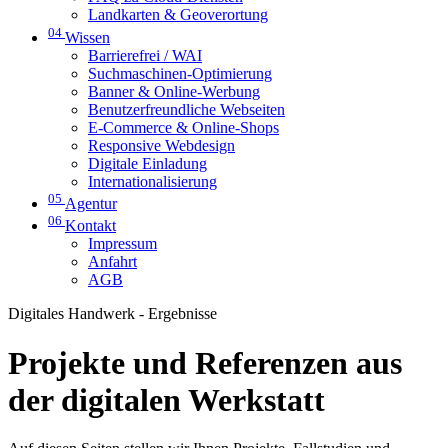
Landkarten & Geoverortung
04
Wissen
Barrierefrei / WAI
Suchmaschinen-Optimierung
Banner & Online-Werbung
Benutzerfreundliche Webseiten
E-Commerce & Online-Shops
Responsive Webdesign
Digitale Einladung
Internationalisierung
05
Agentur
06
Kontakt
Impressum
Anfahrt
AGB
Digitales Handwerk - Ergebnisse
Projekte und Referenzen aus
der digitalen Werkstatt