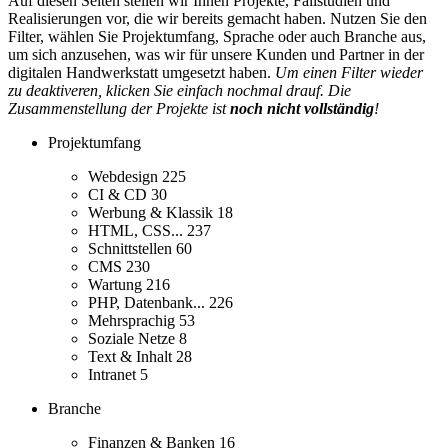
Auf diesen Seiten stellen wir Ihnen Projekte, Fallstudien und
Realisierungen vor, die wir bereits gemacht haben. Nutzen Sie den
Filter, wählen Sie Projektumfang, Sprache oder auch Branche aus,
um sich anzusehen, was wir für unsere Kunden und Partner in der
digitalen Handwerkstatt umgesetzt haben.
Um einen Filter wieder
zu deaktiveren, klicken Sie einfach nochmal drauf. Die
Zusammenstellung der Projekte ist
noch nicht vollständig
!
Projektumfang
Webdesign
225
CI & CD
30
Werbung & Klassik
18
HTML, CSS...
237
Schnittstellen
60
CMS
230
Wartung
216
PHP, Datenbank...
226
Mehrsprachig
53
Soziale Netze
8
Text & Inhalt
28
Intranet
5
Branche
Finanzen & Banken
16