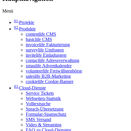
Menü
01
Projekte
02
Produkte
contentlife CMS
basiclife CMS
invoicelife Fakturierung
surveylife Umfragen
invitelife Einladungen
contactlife Adressverwaltung
xmaslife Adventkalender
volunteerlife Freiwilligenbörse
saleslife B2B-Marketing
cookielife Cookie-Banner
03
Cloud-Dienste
Service Tickets
Webseiten-Statistik
Volltextsuche
Sprach-Übersetzung
Formular-Spamschutz
SMS Versand
Video & Streaming
FAQ zu Cloud-Diensten