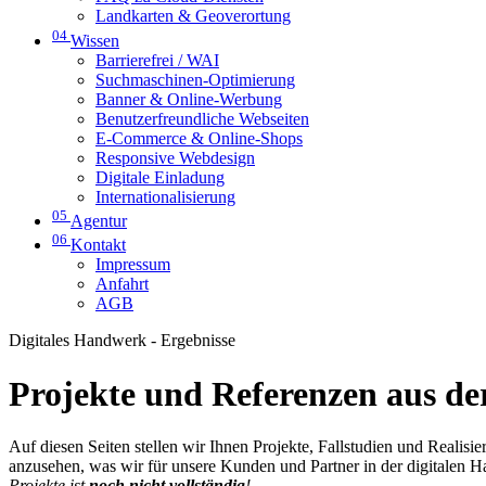
Landkarten & Geoverortung
04
Wissen
Barrierefrei / WAI
Suchmaschinen-Optimierung
Banner & Online-Werbung
Benutzerfreundliche Webseiten
E-Commerce & Online-Shops
Responsive Webdesign
Digitale Einladung
Internationalisierung
05
Agentur
06
Kontakt
Impressum
Anfahrt
AGB
Digitales Handwerk - Ergebnisse
Projekte und Referenzen aus der
Auf diesen Seiten stellen wir Ihnen Projekte, Fallstudien und Realis
anzusehen, was wir für unsere Kunden und Partner in der digitalen 
Projekte ist
noch nicht vollständig
!