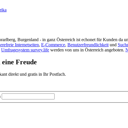
rika
rarlberg, Burgenland - in ganz Österreich ist echonet für Kunden da un
ierefreie Internetseiten
,
E-Commerce
,
Benutzerfreundlichkeit
und
Such
s
Umfragesystem survey.life
werden von uns in Österreich angeboten.
N
d eine Freude
t direkt und gratis in Ihr Postfach.
n