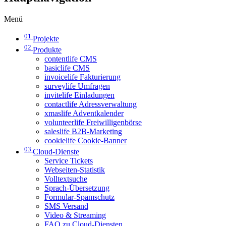
Menü
01
Projekte
02
Produkte
contentlife CMS
basiclife CMS
invoicelife Fakturierung
surveylife Umfragen
invitelife Einladungen
contactlife Adressverwaltung
xmaslife Adventkalender
volunteerlife Freiwilligenbörse
saleslife B2B-Marketing
cookielife Cookie-Banner
03
Cloud-Dienste
Service Tickets
Webseiten-Statistik
Volltextsuche
Sprach-Übersetzung
Formular-Spamschutz
SMS Versand
Video & Streaming
FAQ zu Cloud-Diensten