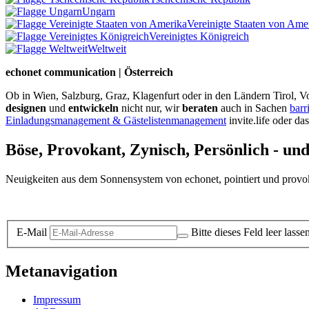
Ungarn
Vereinigte Staaten von Ame
Vereinigtes Königreich
Weltweit
echonet communication | Österreich
Ob in Wien, Salzburg, Graz, Klagenfurt oder in den Ländern Tirol, Vo
designen
und
entwickeln
nicht nur, wir
beraten
auch in Sachen
barr
Einladungsmanagement & Gästelistenmanagement
invite.life oder da
Böse, Provokant, Zynisch, Persönlich - un
Neuigkeiten aus dem Sonnensystem von echonet, pointiert und provokan
Datenschutz-Information zum Newsletter
E-Mail
Bitte dieses Feld leer lasse
Metanavigation
Impressum