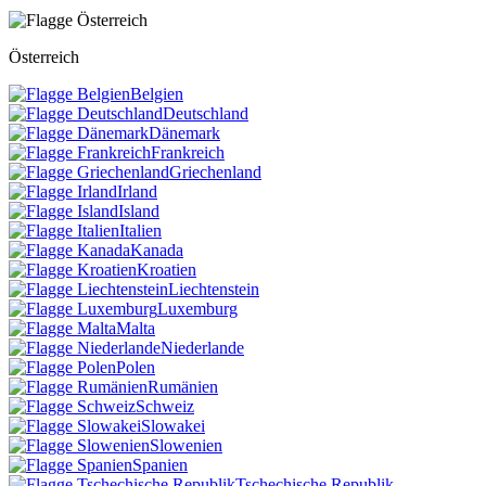
Österreich
Belgien
Deutschland
Dänemark
Frankreich
Griechenland
Irland
Island
Italien
Kanada
Kroatien
Liechtenstein
Luxemburg
Malta
Niederlande
Polen
Rumänien
Schweiz
Slowakei
Slowenien
Spanien
Tschechische Republik