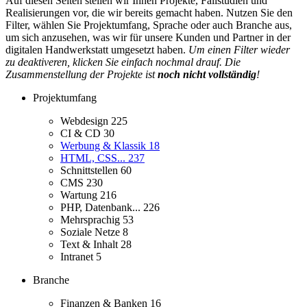
Auf diesen Seiten stellen wir Ihnen Projekte, Fallstudien und
Realisierungen vor, die wir bereits gemacht haben. Nutzen Sie den
Filter, wählen Sie Projektumfang, Sprache oder auch Branche aus,
um sich anzusehen, was wir für unsere Kunden und Partner in der
digitalen Handwerkstatt umgesetzt haben.
Um einen Filter wieder
zu deaktiveren, klicken Sie einfach nochmal drauf. Die
Zusammenstellung der Projekte ist
noch nicht vollständig
!
Projektumfang
Webdesign
225
CI & CD
30
Werbung & Klassik
18
HTML, CSS...
237
Schnittstellen
60
CMS
230
Wartung
216
PHP, Datenbank...
226
Mehrsprachig
53
Soziale Netze
8
Text & Inhalt
28
Intranet
5
Branche
Finanzen & Banken
16