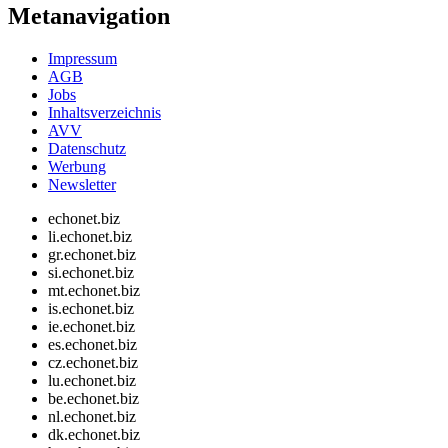
Metanavigation
Impressum
AGB
Jobs
Inhaltsverzeichnis
AVV
Datenschutz
Werbung
Newsletter
echonet.biz
li.echonet.biz
gr.echonet.biz
si.echonet.biz
mt.echonet.biz
is.echonet.biz
ie.echonet.biz
es.echonet.biz
cz.echonet.biz
lu.echonet.biz
be.echonet.biz
nl.echonet.biz
dk.echonet.biz