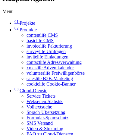
Menü
01
Projekte
02
Produkte
contentlife CMS
basiclife CMS
invoicelife Fakturierung
surveylife Umfragen
invitelife Einladungen
contactlife Adressverwaltung
xmaslife Adventkalender
volunteerlife Freiwilligenbörse
saleslife B2B-Marketing
cookielife Cookie-Banner
03
Cloud-Dienste
Service Tickets
Webseiten-Statistik
Volltextsuche
Sprach-Übersetzung
Formular-Spamschutz
SMS Versand
Video & Streaming
FAQ zu Cloud-Diensten