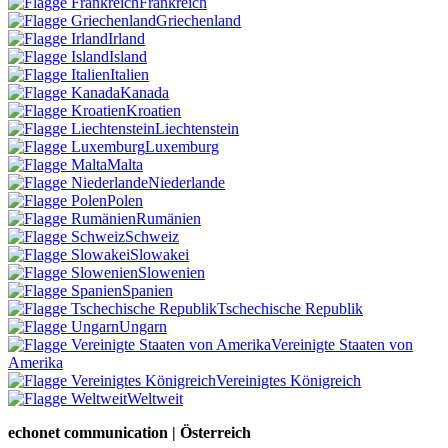
Frankreich
Griechenland
Irland
Island
Italien
Kanada
Kroatien
Liechtenstein
Luxemburg
Malta
Niederlande
Polen
Rumänien
Schweiz
Slowakei
Slowenien
Spanien
Tschechische Republik
Ungarn
Vereinigte Staaten von
Amerika
Vereinigtes Königreich
Weltweit
echonet communication | Österreich