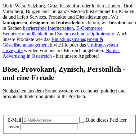
Ob in Wien, Salzburg, Graz, Klagenfurt oder in den Ländern Tirol,
Vorarlberg, Burgenland - in ganz Österreich ist echonet für Kunden
da und liefert Services, Produkte und Dienstleistungen. Wir
konzipieren
,
designen
und
entwickeln
nicht nur, wir
beraten
auch
in Sachen
barrierefreie Internetseiten
,
E-Commerce
,
Benutzerfreundlichkeit
und
Suchmaschinen-Optimierung
.
Auch
unsere Produkte wie das
Einladungsmanagement &
Gästelistenmanagement
invite.life oder das
Umfragesystem
survey.life
werden von uns in Österreich angeboten.
Native-
Advertising in Österreich
- hier unsere Angebote!
Böse, Provokant, Zynisch, Persönlich -
und eine Freude
Neuigkeiten aus dem Sonnensystem von echonet, pointiert und
provokant direkt und gratis in Ihr Postfach.
Datenschutz-Information zum Newsletter
E-Mail
Bitte dieses Feld leer
lassen