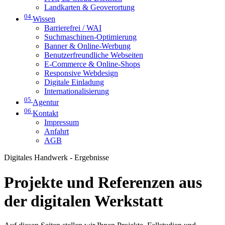
Landkarten & Geoverortung
04
Wissen
Barrierefrei / WAI
Suchmaschinen-Optimierung
Banner & Online-Werbung
Benutzerfreundliche Webseiten
E-Commerce & Online-Shops
Responsive Webdesign
Digitale Einladung
Internationalisierung
05
Agentur
06
Kontakt
Impressum
Anfahrt
AGB
Digitales Handwerk - Ergebnisse
Projekte und Referenzen aus
der digitalen Werkstatt