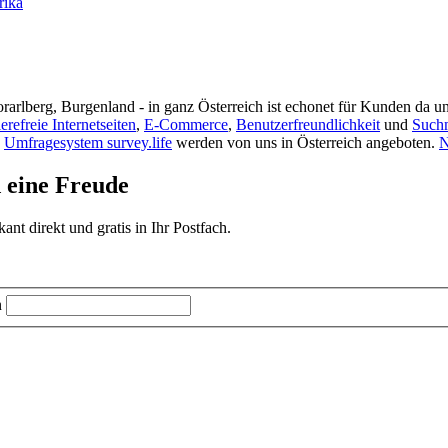
rika
rarlberg, Burgenland - in ganz Österreich ist echonet für Kunden da un
ierefreie Internetseiten
,
E-Commerce
,
Benutzerfreundlichkeit
und
Such
s
Umfragesystem survey.life
werden von uns in Österreich angeboten.
N
d eine Freude
t direkt und gratis in Ihr Postfach.
n