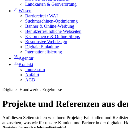
Landkarten & Geoverortung
04
Wissen
Barrierefrei / WAI
Suchmaschinen-Optimierung
Banner & Online-Werbung
Benutzerfreundliche Webseiten
E-Commerce & Online-Shops
Responsive Webdesign
Digitale Einladung
Internationalisierung
05
Agentur
06
Kontakt
Impressum
Anfahrt
AGB
Digitales Handwerk - Ergebnisse
Projekte und Referenzen aus der
Auf diesen Seiten stellen wir Ihnen Projekte, Fallstudien und Realis
anzusehen, was wir für unsere Kunden und Partner in der digitalen 
Projekte ist
noch nicht vollständig
!