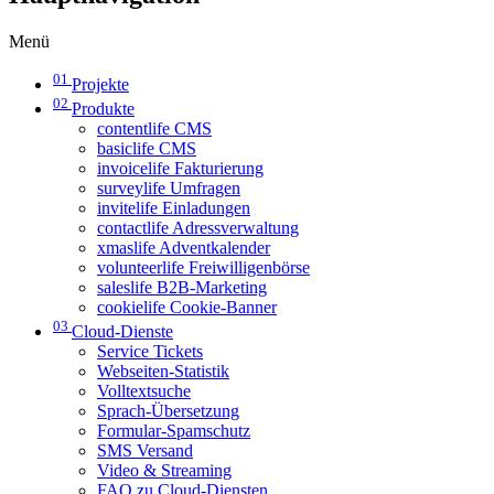
Menü
01
Projekte
02
Produkte
contentlife CMS
basiclife CMS
invoicelife Fakturierung
surveylife Umfragen
invitelife Einladungen
contactlife Adressverwaltung
xmaslife Adventkalender
volunteerlife Freiwilligenbörse
saleslife B2B-Marketing
cookielife Cookie-Banner
03
Cloud-Dienste
Service Tickets
Webseiten-Statistik
Volltextsuche
Sprach-Übersetzung
Formular-Spamschutz
SMS Versand
Video & Streaming
FAQ zu Cloud-Diensten