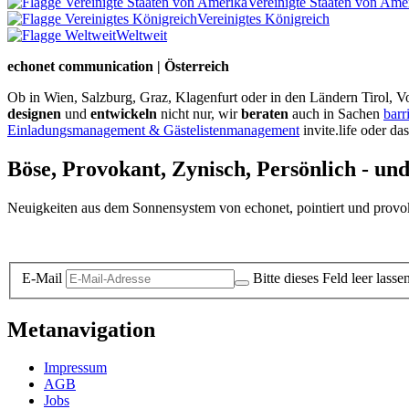
Vereinigte Staaten von Ame
Vereinigtes Königreich
Weltweit
echonet communication | Österreich
Ob in Wien, Salzburg, Graz, Klagenfurt oder in den Ländern Tirol, Vo
designen
und
entwickeln
nicht nur, wir
beraten
auch in Sachen
barr
Einladungsmanagement & Gästelistenmanagement
invite.life oder da
Böse, Provokant, Zynisch, Persönlich - un
Neuigkeiten aus dem Sonnensystem von echonet, pointiert und provokan
Datenschutz-Information zum Newsletter
E-Mail
Bitte dieses Feld leer lasse
Metanavigation
Impressum
AGB
Jobs