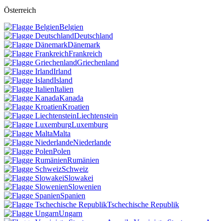
Österreich
Belgien
Deutschland
Dänemark
Frankreich
Griechenland
Irland
Island
Italien
Kanada
Kroatien
Liechtenstein
Luxemburg
Malta
Niederlande
Polen
Rumänien
Schweiz
Slowakei
Slowenien
Spanien
Tschechische Republik
Ungarn