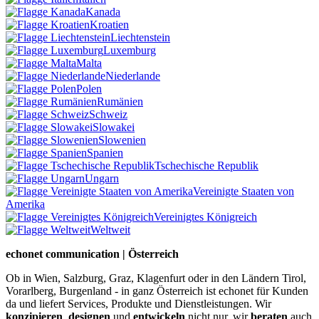
Kanada
Kroatien
Liechtenstein
Luxemburg
Malta
Niederlande
Polen
Rumänien
Schweiz
Slowakei
Slowenien
Spanien
Tschechische Republik
Ungarn
Vereinigte Staaten von
Amerika
Vereinigtes Königreich
Weltweit
echonet communication | Österreich
Ob in Wien, Salzburg, Graz, Klagenfurt oder in den Ländern Tirol,
Vorarlberg, Burgenland - in ganz Österreich ist echonet für Kunden
da und liefert Services, Produkte und Dienstleistungen. Wir
konzipieren
,
designen
und
entwickeln
nicht nur, wir
beraten
auch