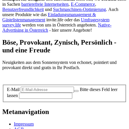
in Sachen
barrierefreie Internetseiten
,
E-Commerce
,
Benutzerfreundlichkeit
und
Suchmaschinen-Optimierung
.
Auch
unsere Produkte wie das
Einladungsmanagement &
Gästelistenmanagement
invite.life oder das
Umfragesystem
survey.life
werden von uns in Österreich angeboten.
Native-
Advertising in Österreich
- hier unsere Angebote!
Böse, Provokant, Zynisch, Persönlich -
und eine Freude
Neuigkeiten aus dem Sonnensystem von echonet, pointiert und
provokant direkt und gratis in Ihr Postfach.
Datenschutz-Information zum Newsletter
E-Mail
Bitte dieses Feld leer
lassen
Metanavigation
Impressum