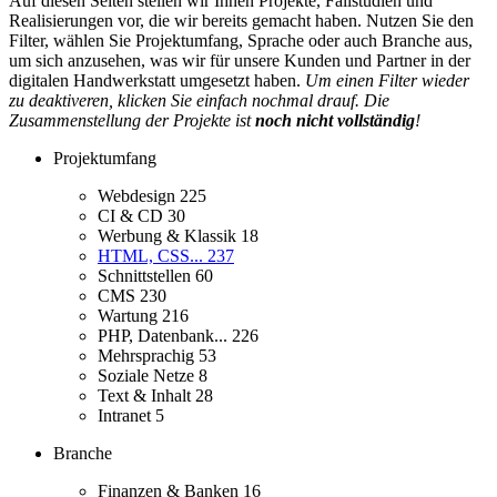
Auf diesen Seiten stellen wir Ihnen Projekte, Fallstudien und
Realisierungen vor, die wir bereits gemacht haben. Nutzen Sie den
Filter, wählen Sie Projektumfang, Sprache oder auch Branche aus,
um sich anzusehen, was wir für unsere Kunden und Partner in der
digitalen Handwerkstatt umgesetzt haben.
Um einen Filter wieder
zu deaktiveren, klicken Sie einfach nochmal drauf. Die
Zusammenstellung der Projekte ist
noch nicht vollständig
!
Projektumfang
Webdesign
225
CI & CD
30
Werbung & Klassik
18
HTML, CSS...
237
Schnittstellen
60
CMS
230
Wartung
216
PHP, Datenbank...
226
Mehrsprachig
53
Soziale Netze
8
Text & Inhalt
28
Intranet
5
Branche
Finanzen & Banken
16