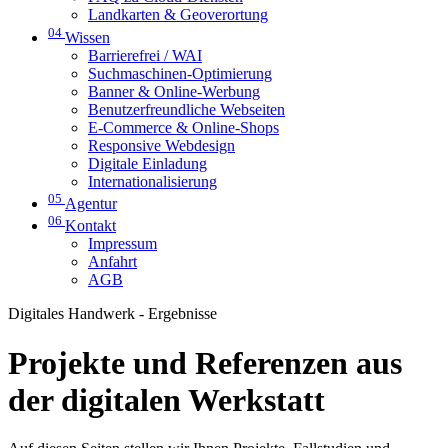
Landkarten & Geoverortung
04
Wissen
Barrierefrei / WAI
Suchmaschinen-Optimierung
Banner & Online-Werbung
Benutzerfreundliche Webseiten
E-Commerce & Online-Shops
Responsive Webdesign
Digitale Einladung
Internationalisierung
05
Agentur
06
Kontakt
Impressum
Anfahrt
AGB
Digitales Handwerk - Ergebnisse
Projekte und Referenzen aus
der digitalen Werkstatt