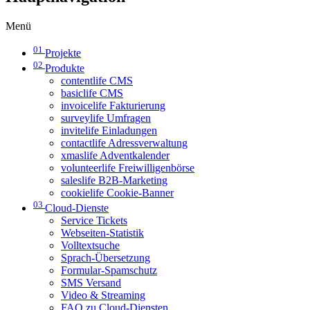
Menü
01
Projekte
02
Produkte
contentlife CMS
basiclife CMS
invoicelife Fakturierung
surveylife Umfragen
invitelife Einladungen
contactlife Adressverwaltung
xmaslife Adventkalender
volunteerlife Freiwilligenbörse
saleslife B2B-Marketing
cookielife Cookie-Banner
03
Cloud-Dienste
Service Tickets
Webseiten-Statistik
Volltextsuche
Sprach-Übersetzung
Formular-Spamschutz
SMS Versand
Video & Streaming
FAQ zu Cloud-Diensten