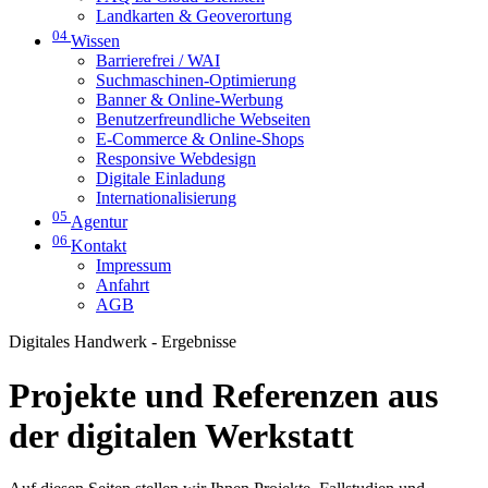
Landkarten & Geoverortung
04
Wissen
Barrierefrei / WAI
Suchmaschinen-Optimierung
Banner & Online-Werbung
Benutzerfreundliche Webseiten
E-Commerce & Online-Shops
Responsive Webdesign
Digitale Einladung
Internationalisierung
05
Agentur
06
Kontakt
Impressum
Anfahrt
AGB
Digitales Handwerk - Ergebnisse
Projekte und Referenzen aus
der digitalen Werkstatt