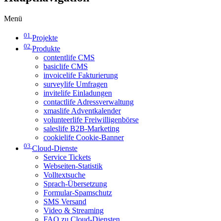
Menü
01
Projekte
02
Produkte
contentlife CMS
basiclife CMS
invoicelife Fakturierung
surveylife Umfragen
invitelife Einladungen
contactlife Adressverwaltung
xmaslife Adventkalender
volunteerlife Freiwilligenbörse
saleslife B2B-Marketing
cookielife Cookie-Banner
03
Cloud-Dienste
Service Tickets
Webseiten-Statistik
Volltextsuche
Sprach-Übersetzung
Formular-Spamschutz
SMS Versand
Video & Streaming
FAQ zu Cloud-Diensten