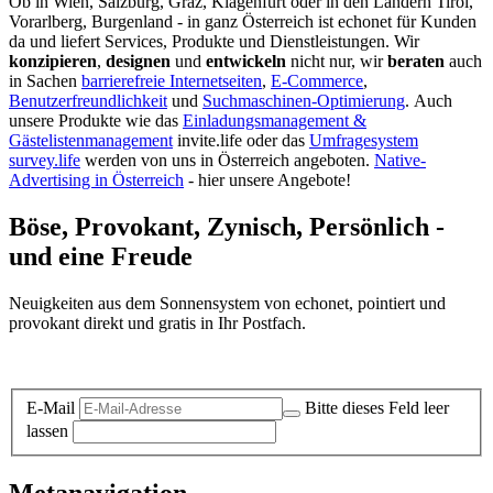
Ob in Wien, Salzburg, Graz, Klagenfurt oder in den Ländern Tirol,
Vorarlberg, Burgenland - in ganz Österreich ist echonet für Kunden
da und liefert Services, Produkte und Dienstleistungen. Wir
konzipieren
,
designen
und
entwickeln
nicht nur, wir
beraten
auch
in Sachen
barrierefreie Internetseiten
,
E-Commerce
,
Benutzerfreundlichkeit
und
Suchmaschinen-Optimierung
.
Auch
unsere Produkte wie das
Einladungsmanagement &
Gästelistenmanagement
invite.life oder das
Umfragesystem
survey.life
werden von uns in Österreich angeboten.
Native-
Advertising in Österreich
- hier unsere Angebote!
Böse, Provokant, Zynisch, Persönlich -
und eine Freude
Neuigkeiten aus dem Sonnensystem von echonet, pointiert und
provokant direkt und gratis in Ihr Postfach.
Datenschutz-Information zum Newsletter
E-Mail
Bitte dieses Feld leer
lassen
Metanavigation