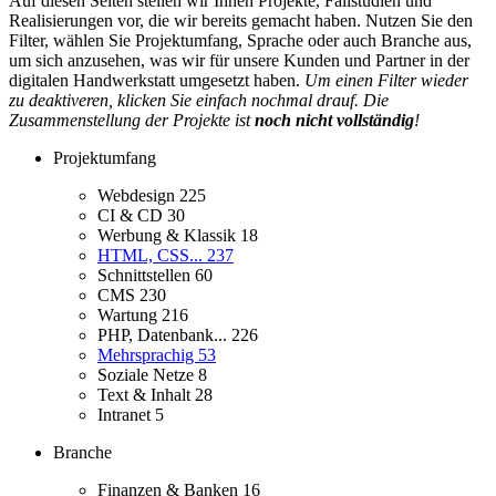
Auf diesen Seiten stellen wir Ihnen Projekte, Fallstudien und
Realisierungen vor, die wir bereits gemacht haben. Nutzen Sie den
Filter, wählen Sie Projektumfang, Sprache oder auch Branche aus,
um sich anzusehen, was wir für unsere Kunden und Partner in der
digitalen Handwerkstatt umgesetzt haben.
Um einen Filter wieder
zu deaktiveren, klicken Sie einfach nochmal drauf. Die
Zusammenstellung der Projekte ist
noch nicht vollständig
!
Projektumfang
Webdesign
225
CI & CD
30
Werbung & Klassik
18
HTML, CSS...
237
Schnittstellen
60
CMS
230
Wartung
216
PHP, Datenbank...
226
Mehrsprachig
53
Soziale Netze
8
Text & Inhalt
28
Intranet
5
Branche
Finanzen & Banken
16