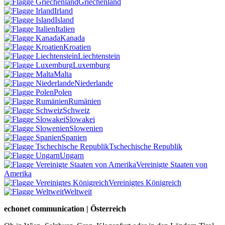
Griechenland
Irland
Island
Italien
Kanada
Kroatien
Liechtenstein
Luxemburg
Malta
Niederlande
Polen
Rumänien
Schweiz
Slowakei
Slowenien
Spanien
Tschechische Republik
Ungarn
Vereinigte Staaten von
Amerika
Vereinigtes Königreich
Weltweit
echonet communication | Österreich