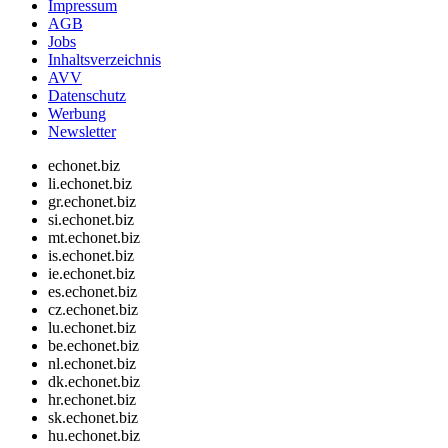
Impressum
AGB
Jobs
Inhaltsverzeichnis
AVV
Datenschutz
Werbung
Newsletter
echonet.biz
li.echonet.biz
gr.echonet.biz
si.echonet.biz
mt.echonet.biz
is.echonet.biz
ie.echonet.biz
es.echonet.biz
cz.echonet.biz
lu.echonet.biz
be.echonet.biz
nl.echonet.biz
dk.echonet.biz
hr.echonet.biz
sk.echonet.biz
hu.echonet.biz