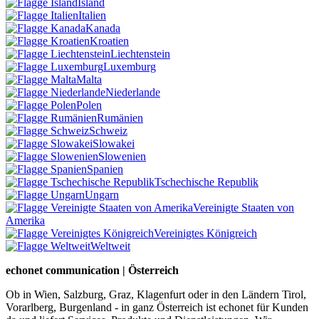
Island
Italien
Kanada
Kroatien
Liechtenstein
Luxemburg
Malta
Niederlande
Polen
Rumänien
Schweiz
Slowakei
Slowenien
Spanien
Tschechische Republik
Ungarn
Vereinigte Staaten von
Amerika
Vereinigtes Königreich
Weltweit
echonet communication | Österreich
Ob in Wien, Salzburg, Graz, Klagenfurt oder in den Ländern Tirol,
Vorarlberg, Burgenland - in ganz Österreich ist echonet für Kunden