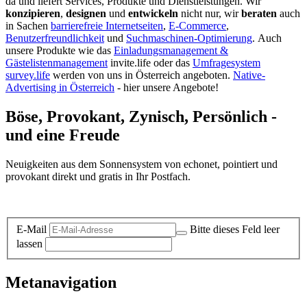
da und liefert Services, Produkte und Dienstleistungen. Wir
konzipieren
,
designen
und
entwickeln
nicht nur, wir
beraten
auch
in Sachen
barrierefreie Internetseiten
,
E-Commerce
,
Benutzerfreundlichkeit
und
Suchmaschinen-Optimierung
.
Auch
unsere Produkte wie das
Einladungsmanagement &
Gästelistenmanagement
invite.life oder das
Umfragesystem
survey.life
werden von uns in Österreich angeboten.
Native-
Advertising in Österreich
- hier unsere Angebote!
Böse, Provokant, Zynisch, Persönlich -
und eine Freude
Neuigkeiten aus dem Sonnensystem von echonet, pointiert und
provokant direkt und gratis in Ihr Postfach.
Datenschutz-Information zum Newsletter
E-Mail
Bitte dieses Feld leer
lassen
Metanavigation