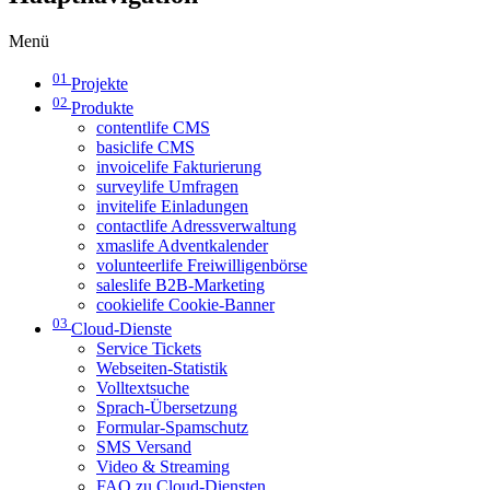
Menü
01
Projekte
02
Produkte
contentlife CMS
basiclife CMS
invoicelife Fakturierung
surveylife Umfragen
invitelife Einladungen
contactlife Adressverwaltung
xmaslife Adventkalender
volunteerlife Freiwilligenbörse
saleslife B2B-Marketing
cookielife Cookie-Banner
03
Cloud-Dienste
Service Tickets
Webseiten-Statistik
Volltextsuche
Sprach-Übersetzung
Formular-Spamschutz
SMS Versand
Video & Streaming
FAQ zu Cloud-Diensten