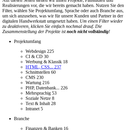
Auf diesen Seiten stellen wir Ihnen Projekte, Fallstudien und
Realisierungen vor, die wir bereits gemacht haben. Nutzen Sie den
Filter, wählen Sie Projektumfang, Sprache oder auch Branche aus,
um sich anzusehen, was wir für unsere Kunden und Partner in der
digitalen Handwerkstatt umgesetzt haben.
Um einen Filter wieder
zu deaktiveren, klicken Sie einfach nochmal drauf. Die
Zusammenstellung der Projekte ist
noch nicht vollständig
!
Projektumfang
Webdesign
225
CI & CD
30
Werbung & Klassik
18
HTML, CSS...
237
Schnittstellen
60
CMS
230
Wartung
216
PHP, Datenbank...
226
Mehrsprachig
53
Soziale Netze
8
Text & Inhalt
28
Intranet
5
Branche
Finanzen & Banken
16