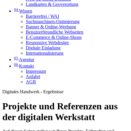
Landkarten & Geoverortung
04
Wissen
Barrierefrei / WAI
Suchmaschinen-Optimierung
Banner & Online-Werbung
Benutzerfreundliche Webseiten
E-Commerce & Online-Shops
Responsive Webdesign
Digitale Einladung
Internationalisierung
05
Agentur
06
Kontakt
Impressum
Anfahrt
AGB
Digitales Handwerk - Ergebnisse
Projekte und Referenzen aus
der digitalen Werkstatt