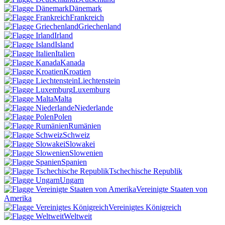
Dänemark
Frankreich
Griechenland
Irland
Island
Italien
Kanada
Kroatien
Liechtenstein
Luxemburg
Malta
Niederlande
Polen
Rumänien
Schweiz
Slowakei
Slowenien
Spanien
Tschechische Republik
Ungarn
Vereinigte Staaten von
Amerika
Vereinigtes Königreich
Weltweit