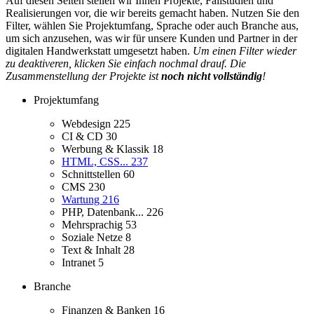
Auf diesen Seiten stellen wir Ihnen Projekte, Fallstudien und
Realisierungen vor, die wir bereits gemacht haben. Nutzen Sie den
Filter, wählen Sie Projektumfang, Sprache oder auch Branche aus,
um sich anzusehen, was wir für unsere Kunden und Partner in der
digitalen Handwerkstatt umgesetzt haben.
Um einen Filter wieder
zu deaktiveren, klicken Sie einfach nochmal drauf. Die
Zusammenstellung der Projekte ist
noch nicht vollständig
!
Projektumfang
Webdesign
225
CI & CD
30
Werbung & Klassik
18
HTML, CSS...
237
Schnittstellen
60
CMS
230
Wartung
216
PHP, Datenbank...
226
Mehrsprachig
53
Soziale Netze
8
Text & Inhalt
28
Intranet
5
Branche
Finanzen & Banken
16