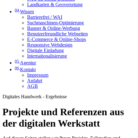
Landkarten & Geoverortung
04
Wissen
Barrierefrei / WAI
Suchmaschinen-Optimierung
Banner & Online-Werbung
Benutzerfreundliche Webseiten
E-Commerce & Online-Shops
Responsive Webdesign
Digitale Einladung
Internationalisierung
05
Agentur
06
Kontakt
Impressum
Anfahrt
AGB
Digitales Handwerk - Ergebnisse
Projekte und Referenzen aus
der digitalen Werkstatt