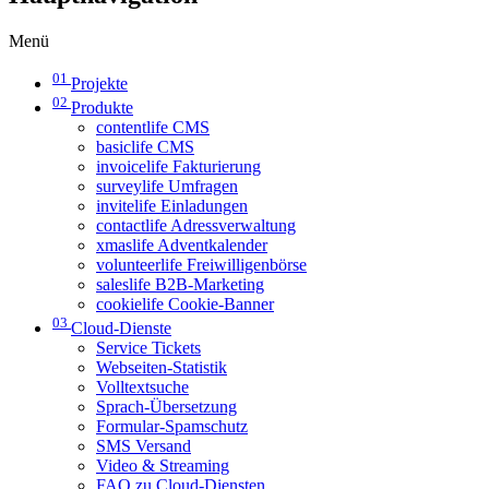
Menü
01
Projekte
02
Produkte
contentlife CMS
basiclife CMS
invoicelife Fakturierung
surveylife Umfragen
invitelife Einladungen
contactlife Adressverwaltung
xmaslife Adventkalender
volunteerlife Freiwilligenbörse
saleslife B2B-Marketing
cookielife Cookie-Banner
03
Cloud-Dienste
Service Tickets
Webseiten-Statistik
Volltextsuche
Sprach-Übersetzung
Formular-Spamschutz
SMS Versand
Video & Streaming
FAQ zu Cloud-Diensten