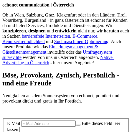
echonet communication | Österreich
Ob in Wien, Salzburg, Graz, Klagenfurt oder in den Ländern Tirol,
Vorarlberg, Burgenland - in ganz Österreich ist echonet für Kunden
da und liefert Services, Produkte und Dienstleistungen. Wir
konzipieren
,
designen
und
entwickeln
nicht nur, wir
beraten
auch
in Sachen
barrierefreie Internetseiten
,
E-Commerce
,
Benutzerfreundlichkeit
und
Suchmaschinen-Optimierung
.
Auch
unsere Produkte wie das
Einladungsmanagement &
Gästelistenmanagement
invite.life oder das
Umfragesystem
survey.life
werden von uns in Österreich angeboten.
Native-
Advertising in Österreich
- hier unsere Angebote!
Böse, Provokant, Zynisch, Persönlich -
und eine Freude
Neuigkeiten aus dem Sonnensystem von echonet, pointiert und
provokant direkt und gratis in Ihr Postfach.
Datenschutz-Information zum Newsletter
E-Mail
Bitte dieses Feld leer
lassen