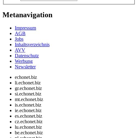
Metanavigation
Impressum
AGB
Jobs
Inhaltsverzeichnis
AVV
Datenschutz
Werbung
Newsletter
echonet.biz
li.echonet.biz
gr.echonet.biz
si.echonet.biz
mt.echonet.biz
is.echonet.biz
ie.echonet.biz
es.echonet.biz
cz.echonet.biz
lu.echonet.biz
be.echonet.biz