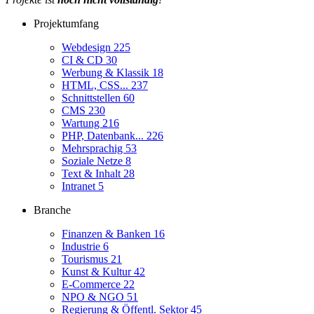
Projektumfang
Webdesign
225
CI & CD
30
Werbung & Klassik
18
HTML, CSS...
237
Schnittstellen
60
CMS
230
Wartung
216
PHP, Datenbank...
226
Mehrsprachig
53
Soziale Netze
8
Text & Inhalt
28
Intranet
5
Branche
Finanzen & Banken
16
Industrie
6
Tourismus
21
Kunst & Kultur
42
E-Commerce
22
NPO & NGO
51
Regierung & Öffentl. Sektor
45