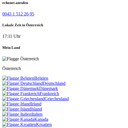
echonet anrufen
0043 1 512 26 95
Lokale Zeit in Österreich
17:11 Uhr
Mein Land
Österreich
Belgien
Deutschland
Dänemark
Frankreich
Griechenland
Irland
Island
Italien
Kanada
Kroatien