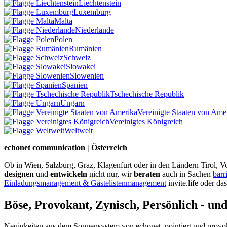
Liechtenstein
Luxemburg
Malta
Niederlande
Polen
Rumänien
Schweiz
Slowakei
Slowenien
Spanien
Tschechische Republik
Ungarn
Vereinigte Staaten von Ame
Vereinigtes Königreich
Weltweit
echonet communication | Österreich
Ob in Wien, Salzburg, Graz, Klagenfurt oder in den Ländern Tirol, Vo
designen
und
entwickeln
nicht nur, wir
beraten
auch in Sachen
barr
Einladungsmanagement & Gästelistenmanagement
invite.life oder da
Böse, Provokant, Zynisch, Persönlich - un
Neuigkeiten aus dem Sonnensystem von echonet, pointiert und provokan