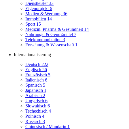
Dienstleister
33
Eigenprojekt
6
Medien & Werbung
36
Immobilien
14
Sport
15
Medizin, Pharma & Gesundheit
14
Nahrungs- & Genußmittel
7
Telekommunikation
3
Forschung & Wissenschaft
1
Internationalisierung
Deutsch
222
Englisch
56
Französisch
5
Italienisch
6
Spanisch
5
Japanisch
1
Arabisch
2
Ungarisch
6
Slowakisch
6
Tschechisch
4
Polnisch
4
Russisch
3
Chinesisch / Mandarin
1