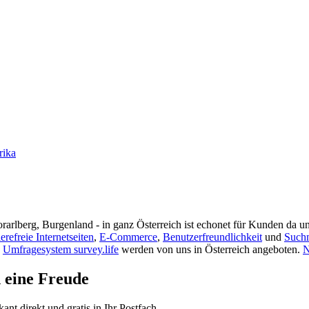
rika
rarlberg, Burgenland - in ganz Österreich ist echonet für Kunden da un
ierefreie Internetseiten
,
E-Commerce
,
Benutzerfreundlichkeit
und
Such
s
Umfragesystem survey.life
werden von uns in Österreich angeboten.
N
d eine Freude
t direkt und gratis in Ihr Postfach.