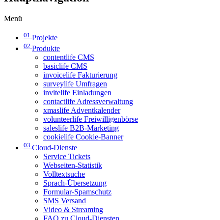
Menü
01
Projekte
02
Produkte
contentlife CMS
basiclife CMS
invoicelife Fakturierung
surveylife Umfragen
invitelife Einladungen
contactlife Adressverwaltung
xmaslife Adventkalender
volunteerlife Freiwilligenbörse
saleslife B2B-Marketing
cookielife Cookie-Banner
03
Cloud-Dienste
Service Tickets
Webseiten-Statistik
Volltextsuche
Sprach-Übersetzung
Formular-Spamschutz
SMS Versand
Video & Streaming
FAQ zu Cloud-Diensten