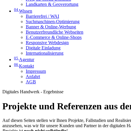
Landkarten & Geoverortung
04
Wissen
Barrierefrei / WAI
Suchmaschinen-Optimierung
Banner & Online-Werbung
Benutzerfreundliche Webseiten
E-Commerce & Online-Shops
Responsive Webdesign
Digitale Einladung
Internationalisierung
05
Agentur
06
Kontakt
Impressum
Anfahrt
AGB
Digitales Handwerk - Ergebnisse
Projekte und Referenzen aus der
Auf diesen Seiten stellen wir Ihnen Projekte, Fallstudien und Realis
anzusehen, was wir für unsere Kunden und Partner in der digitalen 
Projekte ist
noch nicht vollständig
!