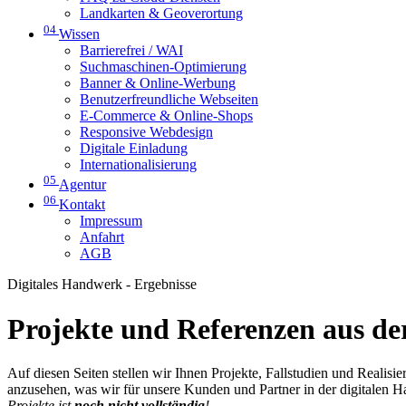
Landkarten & Geoverortung
04
Wissen
Barrierefrei / WAI
Suchmaschinen-Optimierung
Banner & Online-Werbung
Benutzerfreundliche Webseiten
E-Commerce & Online-Shops
Responsive Webdesign
Digitale Einladung
Internationalisierung
05
Agentur
06
Kontakt
Impressum
Anfahrt
AGB
Digitales Handwerk - Ergebnisse
Projekte und Referenzen aus der
Auf diesen Seiten stellen wir Ihnen Projekte, Fallstudien und Realis
anzusehen, was wir für unsere Kunden und Partner in der digitalen 
Projekte ist
noch nicht vollständig
!