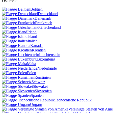
Österreich
Belgien
Deutschland
Dänemark
Frankreich
Griechenland
Irland
Island
Italien
Kanada
Kroatien
Liechtenstein
Luxemburg
Malta
Niederlande
Polen
Rumänien
Schweiz
Slowakei
Slowenien
Spanien
Tschechische Republik
Ungarn
Vereinigte Staaten von Ame