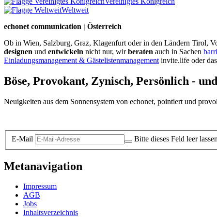
Vereinigtes Königreich
Weltweit
echonet communication | Österreich
Ob in Wien, Salzburg, Graz, Klagenfurt oder in den Ländern Tirol, Vo
designen
und
entwickeln
nicht nur, wir
beraten
auch in Sachen
barr
Einladungsmanagement & Gästelistenmanagement
invite.life oder da
Böse, Provokant, Zynisch, Persönlich - un
Neuigkeiten aus dem Sonnensystem von echonet, pointiert und provokan
Datenschutz-Information zum Newsletter
E-Mail
Bitte dieses Feld leer lasse
Metanavigation
Impressum
AGB
Jobs
Inhaltsverzeichnis