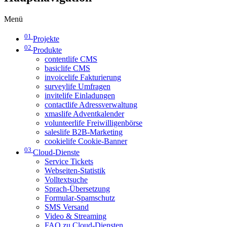
Menü
01
Projekte
02
Produkte
contentlife CMS
basiclife CMS
invoicelife Fakturierung
surveylife Umfragen
invitelife Einladungen
contactlife Adressverwaltung
xmaslife Adventkalender
volunteerlife Freiwilligenbörse
saleslife B2B-Marketing
cookielife Cookie-Banner
03
Cloud-Dienste
Service Tickets
Webseiten-Statistik
Volltextsuche
Sprach-Übersetzung
Formular-Spamschutz
SMS Versand
Video & Streaming
FAQ zu Cloud-Diensten