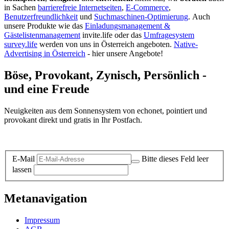
in Sachen
barrierefreie Internetseiten
,
E-Commerce
,
Benutzerfreundlichkeit
und
Suchmaschinen-Optimierung
.
Auch
unsere Produkte wie das
Einladungsmanagement &
Gästelistenmanagement
invite.life oder das
Umfragesystem
survey.life
werden von uns in Österreich angeboten.
Native-
Advertising in Österreich
- hier unsere Angebote!
Böse, Provokant, Zynisch, Persönlich -
und eine Freude
Neuigkeiten aus dem Sonnensystem von echonet, pointiert und
provokant direkt und gratis in Ihr Postfach.
Datenschutz-Information zum Newsletter
E-Mail
Bitte dieses Feld leer
lassen
Metanavigation
Impressum