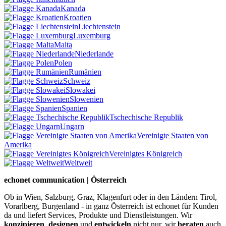
Kanada
Kroatien
Liechtenstein
Luxemburg
Malta
Niederlande
Polen
Rumänien
Schweiz
Slowakei
Slowenien
Spanien
Tschechische Republik
Ungarn
Vereinigte Staaten von
Amerika
Vereinigtes Königreich
Weltweit
echonet communication | Österreich
Ob in Wien, Salzburg, Graz, Klagenfurt oder in den Ländern Tirol,
Vorarlberg, Burgenland - in ganz Österreich ist echonet für Kunden
da und liefert Services, Produkte und Dienstleistungen. Wir
konzipieren
,
designen
und
entwickeln
nicht nur, wir
beraten
auch