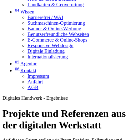
Landkarten & Geoverortung
04
Wissen
Barrierefrei / WAI
Suchmaschinen-Optimierung
Banner & Online-Werbung
Benutzerfreundliche Webseiten
E-Commerce & Online-Shops
Responsive Webdesign
Digitale Einladung
Internationalisierung
05
Agentur
06
Kontakt
Impressum
Anfahrt
AGB
Digitales Handwerk - Ergebnisse
Projekte und Referenzen aus
der digitalen Werkstatt