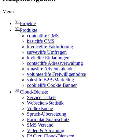
Menü
01
Projekte
02
Produkte
contentlife CMS
basiclife CMS
invoicelife Fakturierung
surveylife Umfragen
invitelife Einladungen
contactlife Adressverwaltung
xmaslife Adventkalender
volunteerlife Freiwilligenbörse
saleslife B2B-Marketing
cookielife Cookie-Banner
03
Cloud-Dienste
Service Tickets
Webseiten-Statistik
Volltextsuche
Sprach-Übersetzung
Formular-Spamschutz
SMS Versand
Video & Streaming
FAQ zu Cloud-Diensten