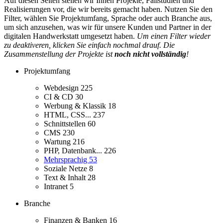
Auf diesen Seiten stellen wir Ihnen Projekte, Fallstudien und
Realisierungen vor, die wir bereits gemacht haben. Nutzen Sie den
Filter, wählen Sie Projektumfang, Sprache oder auch Branche aus,
um sich anzusehen, was wir für unsere Kunden und Partner in der
digitalen Handwerkstatt umgesetzt haben.
Um einen Filter wieder
zu deaktiveren, klicken Sie einfach nochmal drauf. Die
Zusammenstellung der Projekte ist
noch nicht vollständig
!
Projektumfang
Webdesign
225
CI & CD
30
Werbung & Klassik
18
HTML, CSS...
237
Schnittstellen
60
CMS
230
Wartung
216
PHP, Datenbank...
226
Mehrsprachig
53
Soziale Netze
8
Text & Inhalt
28
Intranet
5
Branche
Finanzen & Banken
16