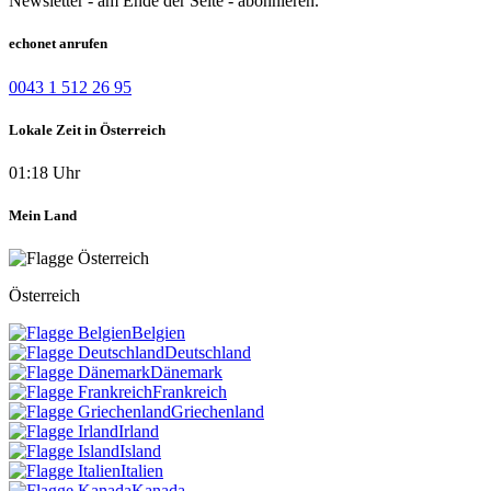
Newsletter - am Ende der Seite - abonnieren.
echonet anrufen
0043 1 512 26 95
Lokale Zeit in Österreich
01:18 Uhr
Mein Land
Österreich
Belgien
Deutschland
Dänemark
Frankreich
Griechenland
Irland
Island
Italien
Kanada