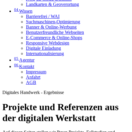
Landkarten & Geoverortung
04
Wissen
Barrierefrei / WAI
Suchmaschinen-Optimierung
Banner & Online-Werbung
Benutzerfreundliche Webseiten
E-Commerce & Online-Shops
Responsive Webdesign
Digitale Einladung
Internationalisierung
05
Agentur
06
Kontakt
Impressum
Anfahrt
AGB
Digitales Handwerk - Ergebnisse
Projekte und Referenzen aus
der digitalen Werkstatt