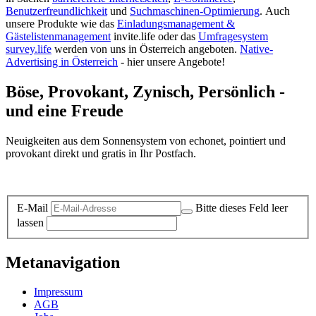
Benutzerfreundlichkeit
und
Suchmaschinen-Optimierung
.
Auch
unsere Produkte wie das
Einladungsmanagement &
Gästelistenmanagement
invite.life oder das
Umfragesystem
survey.life
werden von uns in Österreich angeboten.
Native-
Advertising in Österreich
- hier unsere Angebote!
Böse, Provokant, Zynisch, Persönlich -
und eine Freude
Neuigkeiten aus dem Sonnensystem von echonet, pointiert und
provokant direkt und gratis in Ihr Postfach.
Datenschutz-Information zum Newsletter
E-Mail
Bitte dieses Feld leer
lassen
Metanavigation
Impressum
AGB