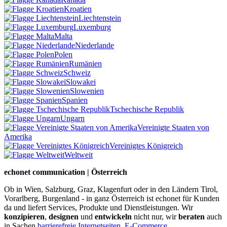
Kroatien
Liechtenstein
Luxemburg
Malta
Niederlande
Polen
Rumänien
Schweiz
Slowakei
Slowenien
Spanien
Tschechische Republik
Ungarn
Vereinigte Staaten von
Amerika
Vereinigtes Königreich
Weltweit
echonet communication | Österreich
Ob in Wien, Salzburg, Graz, Klagenfurt oder in den Ländern Tirol,
Vorarlberg, Burgenland - in ganz Österreich ist echonet für Kunden
da und liefert Services, Produkte und Dienstleistungen. Wir
konzipieren
,
designen
und
entwickeln
nicht nur, wir
beraten
auch
in Sachen
barrierefreie Internetseiten
,
E-Commerce
,