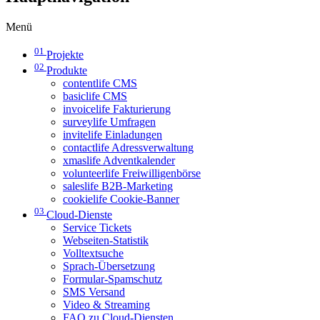
Menü
01
Projekte
02
Produkte
contentlife CMS
basiclife CMS
invoicelife Fakturierung
surveylife Umfragen
invitelife Einladungen
contactlife Adressverwaltung
xmaslife Adventkalender
volunteerlife Freiwilligenbörse
saleslife B2B-Marketing
cookielife Cookie-Banner
03
Cloud-Dienste
Service Tickets
Webseiten-Statistik
Volltextsuche
Sprach-Übersetzung
Formular-Spamschutz
SMS Versand
Video & Streaming
FAQ zu Cloud-Diensten