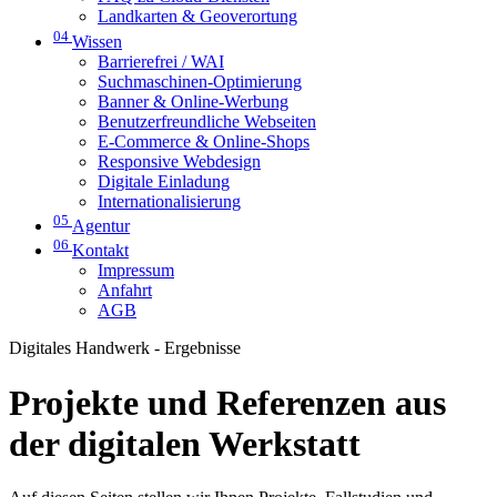
Landkarten & Geoverortung
04
Wissen
Barrierefrei / WAI
Suchmaschinen-Optimierung
Banner & Online-Werbung
Benutzerfreundliche Webseiten
E-Commerce & Online-Shops
Responsive Webdesign
Digitale Einladung
Internationalisierung
05
Agentur
06
Kontakt
Impressum
Anfahrt
AGB
Digitales Handwerk - Ergebnisse
Projekte und Referenzen aus
der digitalen Werkstatt