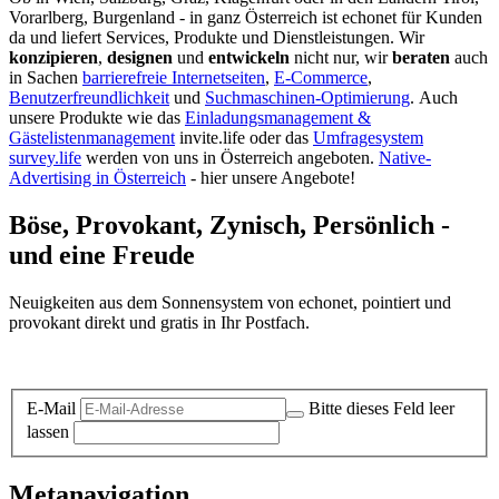
Vorarlberg, Burgenland - in ganz Österreich ist echonet für Kunden
da und liefert Services, Produkte und Dienstleistungen. Wir
konzipieren
,
designen
und
entwickeln
nicht nur, wir
beraten
auch
in Sachen
barrierefreie Internetseiten
,
E-Commerce
,
Benutzerfreundlichkeit
und
Suchmaschinen-Optimierung
.
Auch
unsere Produkte wie das
Einladungsmanagement &
Gästelistenmanagement
invite.life oder das
Umfragesystem
survey.life
werden von uns in Österreich angeboten.
Native-
Advertising in Österreich
- hier unsere Angebote!
Böse, Provokant, Zynisch, Persönlich -
und eine Freude
Neuigkeiten aus dem Sonnensystem von echonet, pointiert und
provokant direkt und gratis in Ihr Postfach.
Datenschutz-Information zum Newsletter
E-Mail
Bitte dieses Feld leer
lassen
Metanavigation