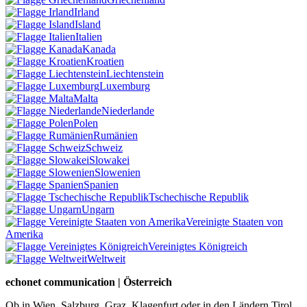
Irland
Island
Italien
Kanada
Kroatien
Liechtenstein
Luxemburg
Malta
Niederlande
Polen
Rumänien
Schweiz
Slowakei
Slowenien
Spanien
Tschechische Republik
Ungarn
Vereinigte Staaten von
Amerika
Vereinigtes Königreich
Weltweit
echonet communication | Österreich
Ob in Wien, Salzburg, Graz, Klagenfurt oder in den Ländern Tirol,