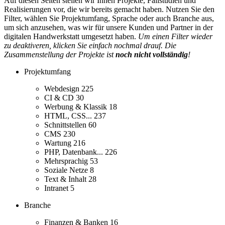
Auf diesen Seiten stellen wir Ihnen Projekte, Fallstudien und
Realisierungen vor, die wir bereits gemacht haben. Nutzen Sie den
Filter, wählen Sie Projektumfang, Sprache oder auch Branche aus,
um sich anzusehen, was wir für unsere Kunden und Partner in der
digitalen Handwerkstatt umgesetzt haben.
Um einen Filter wieder
zu deaktiveren, klicken Sie einfach nochmal drauf. Die
Zusammenstellung der Projekte ist
noch nicht vollständig
!
Projektumfang
Webdesign
225
CI & CD
30
Werbung & Klassik
18
HTML, CSS...
237
Schnittstellen
60
CMS
230
Wartung
216
PHP, Datenbank...
226
Mehrsprachig
53
Soziale Netze
8
Text & Inhalt
28
Intranet
5
Branche
Finanzen & Banken
16