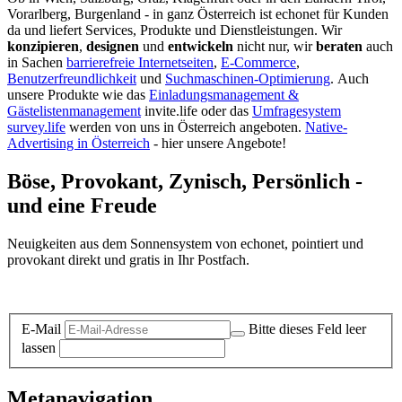
Vorarlberg, Burgenland - in ganz Österreich ist echonet für Kunden
da und liefert Services, Produkte und Dienstleistungen. Wir
konzipieren
,
designen
und
entwickeln
nicht nur, wir
beraten
auch
in Sachen
barrierefreie Internetseiten
,
E-Commerce
,
Benutzerfreundlichkeit
und
Suchmaschinen-Optimierung
.
Auch
unsere Produkte wie das
Einladungsmanagement &
Gästelistenmanagement
invite.life oder das
Umfragesystem
survey.life
werden von uns in Österreich angeboten.
Native-
Advertising in Österreich
- hier unsere Angebote!
Böse, Provokant, Zynisch, Persönlich -
und eine Freude
Neuigkeiten aus dem Sonnensystem von echonet, pointiert und
provokant direkt und gratis in Ihr Postfach.
Datenschutz-Information zum Newsletter
E-Mail
Bitte dieses Feld leer
lassen
Metanavigation