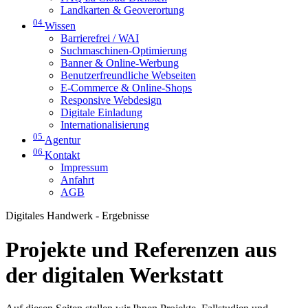
Landkarten & Geoverortung
04
Wissen
Barrierefrei / WAI
Suchmaschinen-Optimierung
Banner & Online-Werbung
Benutzerfreundliche Webseiten
E-Commerce & Online-Shops
Responsive Webdesign
Digitale Einladung
Internationalisierung
05
Agentur
06
Kontakt
Impressum
Anfahrt
AGB
Digitales Handwerk - Ergebnisse
Projekte und Referenzen aus
der digitalen Werkstatt