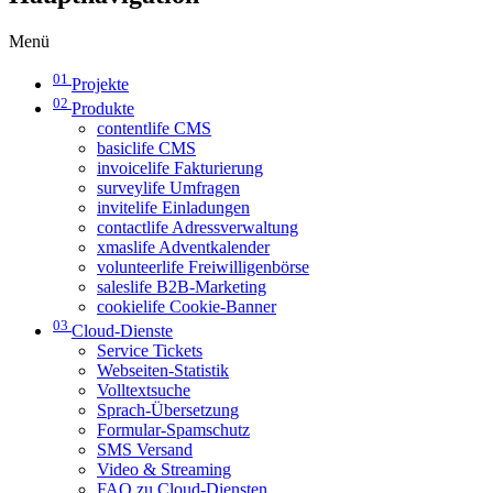
Menü
01
Projekte
02
Produkte
contentlife CMS
basiclife CMS
invoicelife Fakturierung
surveylife Umfragen
invitelife Einladungen
contactlife Adressverwaltung
xmaslife Adventkalender
volunteerlife Freiwilligenbörse
saleslife B2B-Marketing
cookielife Cookie-Banner
03
Cloud-Dienste
Service Tickets
Webseiten-Statistik
Volltextsuche
Sprach-Übersetzung
Formular-Spamschutz
SMS Versand
Video & Streaming
FAQ zu Cloud-Diensten