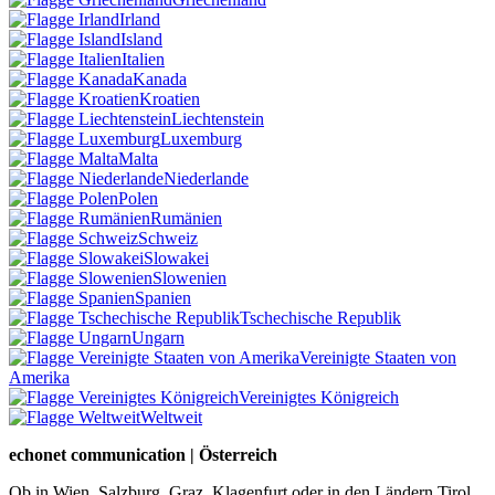
Irland
Island
Italien
Kanada
Kroatien
Liechtenstein
Luxemburg
Malta
Niederlande
Polen
Rumänien
Schweiz
Slowakei
Slowenien
Spanien
Tschechische Republik
Ungarn
Vereinigte Staaten von
Amerika
Vereinigtes Königreich
Weltweit
echonet communication | Österreich
Ob in Wien, Salzburg, Graz, Klagenfurt oder in den Ländern Tirol,