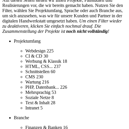
Auf diesen Seiten stellen wir Ihnen Projekte, Fallstudien und
Realisierungen vor, die wir bereits gemacht haben. Nutzen Sie den
Filter, wählen Sie Projektumfang, Sprache oder auch Branche aus,
um sich anzusehen, was wir für unsere Kunden und Partner in der
digitalen Handwerkstatt umgesetzt haben.
Um einen Filter wieder
zu deaktiveren, klicken Sie einfach nochmal drauf. Die
Zusammenstellung der Projekte ist
noch nicht vollständig
!
Projektumfang
Webdesign
225
CI & CD
30
Werbung & Klassik
18
HTML, CSS...
237
Schnittstellen
60
CMS
230
Wartung
216
PHP, Datenbank...
226
Mehrsprachig
53
Soziale Netze
8
Text & Inhalt
28
Intranet
5
Branche
Finanzen & Banken
16