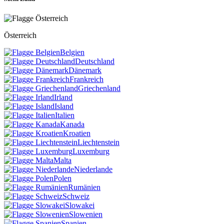
Österreich
Belgien
Deutschland
Dänemark
Frankreich
Griechenland
Irland
Island
Italien
Kanada
Kroatien
Liechtenstein
Luxemburg
Malta
Niederlande
Polen
Rumänien
Schweiz
Slowakei
Slowenien
Spanien