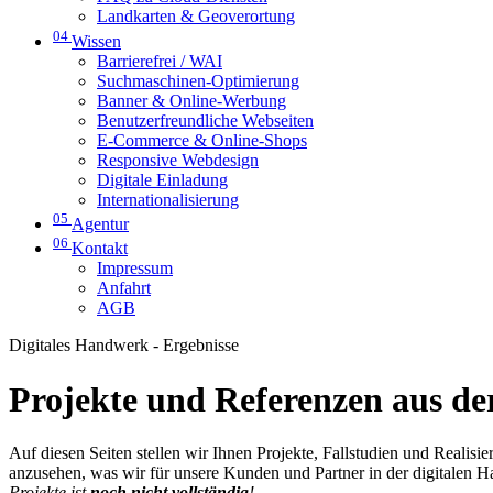
Landkarten & Geoverortung
04
Wissen
Barrierefrei / WAI
Suchmaschinen-Optimierung
Banner & Online-Werbung
Benutzerfreundliche Webseiten
E-Commerce & Online-Shops
Responsive Webdesign
Digitale Einladung
Internationalisierung
05
Agentur
06
Kontakt
Impressum
Anfahrt
AGB
Digitales Handwerk - Ergebnisse
Projekte und Referenzen aus der
Auf diesen Seiten stellen wir Ihnen Projekte, Fallstudien und Realis
anzusehen, was wir für unsere Kunden und Partner in der digitalen 
Projekte ist
noch nicht vollständig
!