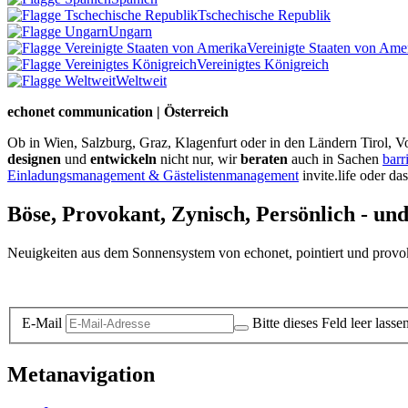
Tschechische Republik
Ungarn
Vereinigte Staaten von Ame
Vereinigtes Königreich
Weltweit
echonet communication | Österreich
Ob in Wien, Salzburg, Graz, Klagenfurt oder in den Ländern Tirol, Vo
designen
und
entwickeln
nicht nur, wir
beraten
auch in Sachen
barr
Einladungsmanagement & Gästelistenmanagement
invite.life oder da
Böse, Provokant, Zynisch, Persönlich - un
Neuigkeiten aus dem Sonnensystem von echonet, pointiert und provokan
Datenschutz-Information zum Newsletter
E-Mail
Bitte dieses Feld leer lasse
Metanavigation