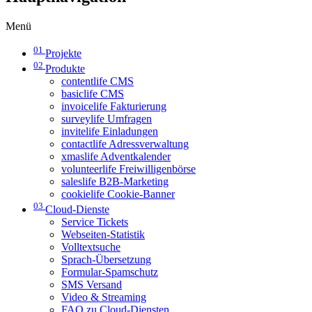
Menü
01
Projekte
02
Produkte
contentlife CMS
basiclife CMS
invoicelife Fakturierung
surveylife Umfragen
invitelife Einladungen
contactlife Adressverwaltung
xmaslife Adventkalender
volunteerlife Freiwilligenbörse
saleslife B2B-Marketing
cookielife Cookie-Banner
03
Cloud-Dienste
Service Tickets
Webseiten-Statistik
Volltextsuche
Sprach-Übersetzung
Formular-Spamschutz
SMS Versand
Video & Streaming
FAQ zu Cloud-Diensten