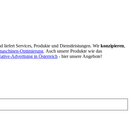
d liefert Services, Produkte und Dienstleistungen. Wir
konzipieren
,
maschinen-Optimierung
.
Auch unsere Produkte wie das
ative-Advertising in Österreich
- hier unsere Angebote!