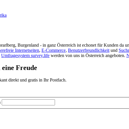
rika
rarlberg, Burgenland - in ganz Österreich ist echonet für Kunden da un
ierefreie Internetseiten
,
E-Commerce
,
Benutzerfreundlichkeit
und
Such
s
Umfragesystem survey.life
werden von uns in Österreich angeboten.
N
d eine Freude
t direkt und gratis in Ihr Postfach.
n