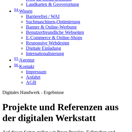
Landkarten & Geoverortung
04
Wissen
Barrierefrei / WAI
Suchmaschinen-Optimierung
Banner & Online-Werbung
Benutzerfreundliche Webseiten
E-Commerce & Online-Shops
Responsive Webdesign
Digitale Einladung
Internationalisierung
05
Agentur
06
Kontakt
Impressum
Anfahrt
AGB
Digitales Handwerk - Ergebnisse
Projekte und Referenzen aus
der digitalen Werkstatt