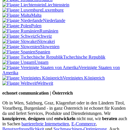
Liechtenstein
Luxemburg
Malta
Niederlande
Polen
Rumänien
Schweiz
Slowakei
Slowenien
Spanien
Tschechische Republik
Ungarn
Vereinigte Staaten von
Amerika
Vereinigtes Königreich
Weltweit
echonet communication | Österreich
Ob in Wien, Salzburg, Graz, Klagenfurt oder in den Ländern Tirol,
Vorarlberg, Burgenland - in ganz Österreich ist echonet für Kunden
da und liefert Services, Produkte und Dienstleistungen. Wir
konzipieren
,
designen
und
entwickeln
nicht nur, wir
beraten
auch
in Sachen
barrierefreie Internetseiten
,
E-Commerce
,
Benutzerfreundlichkeit
und
Suchmaschinen-Optimierung
.
Auch