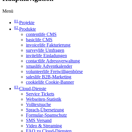
Menü
01
Projekte
02
Produkte
contentlife CMS
basiclife CMS
invoicelife Fakturierung
surveylife Umfragen
invitelife Einladungen
contactlife Adressverwaltung
xmaslife Adventkalender
volunteerlife Freiwilligenbörse
saleslife B2B-Marketing
cookielife Cookie-Banner
03
Cloud-Dienste
Service Tickets
Webseiten-Statistik
Volltextsuche
Sprach-Übersetzung
Formular-Spamschutz
SMS Versand
Video & Streaming
FAQ zu Cloud-Diensten