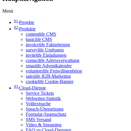
Menü
01
Projekte
02
Produkte
contentlife CMS
basiclife CMS
invoicelife Fakturierung
surveylife Umfragen
invitelife Einladungen
contactlife Adressverwaltung
xmaslife Adventkalender
volunteerlife Freiwilligenbörse
saleslife B2B-Marketing
cookielife Cookie-Banner
03
Cloud-Dienste
Service Tickets
Webseiten-Statistik
Volltextsuche
Sprach-Übersetzung
Formular-Spamschutz
SMS Versand
Video & Streaming
FAQ zu Cloud-Diensten