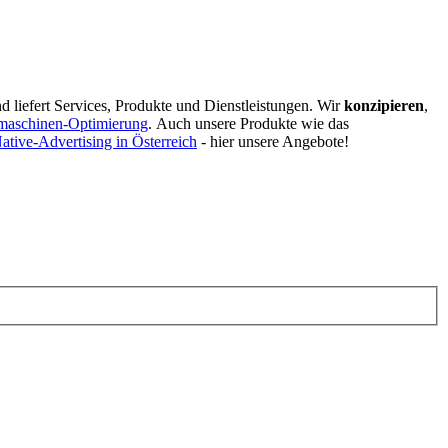
d liefert Services, Produkte und Dienstleistungen. Wir
konzipieren
,
maschinen-Optimierung
.
Auch unsere Produkte wie das
ative-Advertising in Österreich
- hier unsere Angebote!