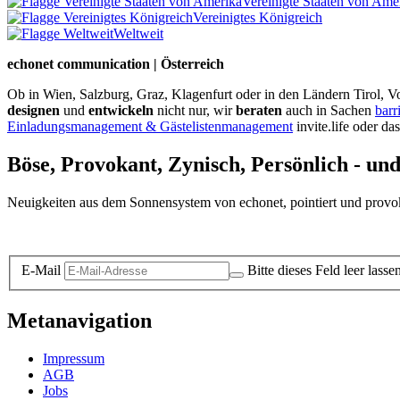
Vereinigte Staaten von Ame
Vereinigtes Königreich
Weltweit
echonet communication | Österreich
Ob in Wien, Salzburg, Graz, Klagenfurt oder in den Ländern Tirol, Vo
designen
und
entwickeln
nicht nur, wir
beraten
auch in Sachen
barr
Einladungsmanagement & Gästelistenmanagement
invite.life oder da
Böse, Provokant, Zynisch, Persönlich - un
Neuigkeiten aus dem Sonnensystem von echonet, pointiert und provokan
Datenschutz-Information zum Newsletter
E-Mail
Bitte dieses Feld leer lasse
Metanavigation
Impressum
AGB
Jobs