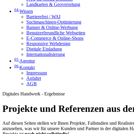
Landkarten & Geoverortung
04
Wissen
Barrierefrei / WAI
Suchmaschinen-Optimierung
Banner & Online-Werbung
Benutzerfreundliche Webseiten
E-Commerce & Online-Shops
Responsive Webdesign
Digitale Einladung
Internationalisierung
05
Agentur
06
Kontakt
Impressum
Anfahrt
AGB
Digitales Handwerk - Ergebnisse
Projekte und Referenzen aus der
Auf diesen Seiten stellen wir Ihnen Projekte, Fallstudien und Realis
anzusehen, was wir für unsere Kunden und Partner in der digitalen 
Projekte ist
noch nicht vollständig
!