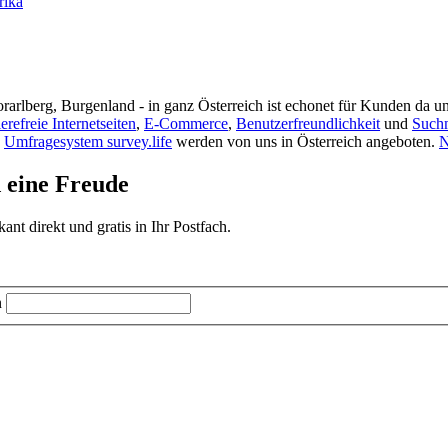
rika
rarlberg, Burgenland - in ganz Österreich ist echonet für Kunden da un
ierefreie Internetseiten
,
E-Commerce
,
Benutzerfreundlichkeit
und
Such
s
Umfragesystem survey.life
werden von uns in Österreich angeboten.
N
d eine Freude
t direkt und gratis in Ihr Postfach.
n