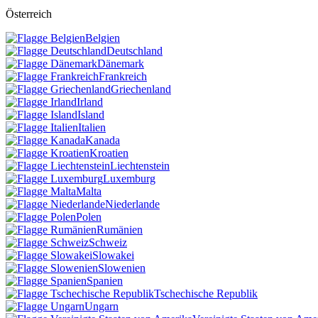
Österreich
Belgien
Deutschland
Dänemark
Frankreich
Griechenland
Irland
Island
Italien
Kanada
Kroatien
Liechtenstein
Luxemburg
Malta
Niederlande
Polen
Rumänien
Schweiz
Slowakei
Slowenien
Spanien
Tschechische Republik
Ungarn