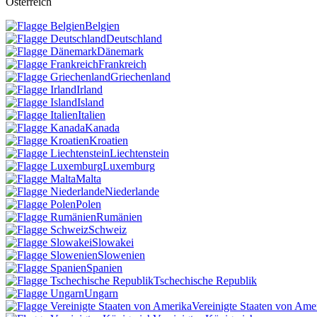
Österreich
Belgien
Deutschland
Dänemark
Frankreich
Griechenland
Irland
Island
Italien
Kanada
Kroatien
Liechtenstein
Luxemburg
Malta
Niederlande
Polen
Rumänien
Schweiz
Slowakei
Slowenien
Spanien
Tschechische Republik
Ungarn
Vereinigte Staaten von Ame