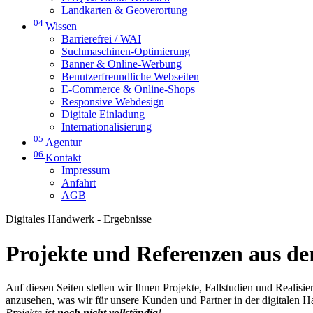
Landkarten & Geoverortung
04
Wissen
Barrierefrei / WAI
Suchmaschinen-Optimierung
Banner & Online-Werbung
Benutzerfreundliche Webseiten
E-Commerce & Online-Shops
Responsive Webdesign
Digitale Einladung
Internationalisierung
05
Agentur
06
Kontakt
Impressum
Anfahrt
AGB
Digitales Handwerk - Ergebnisse
Projekte und Referenzen aus der
Auf diesen Seiten stellen wir Ihnen Projekte, Fallstudien und Realis
anzusehen, was wir für unsere Kunden und Partner in der digitalen 
Projekte ist
noch nicht vollständig
!