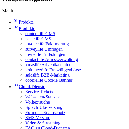
Menü
01
Projekte
02
Produkte
contentlife CMS
basiclife CMS
invoicelife Fakturierung
surveylife Umfragen
invitelife Einladungen
contactlife Adressverwaltung
xmaslife Adventkalender
volunteerlife Freiwilligenbörse
saleslife B2B-Marketing
cookielife Cookie-Banner
03
Cloud-Dienste
Service Tickets
Webseiten-Statistik
Volltextsuche
Sprach-Übersetzung
Formular-Spamschutz
SMS Versand
Video & Streaming
FAQ zu Cloud-Diensten