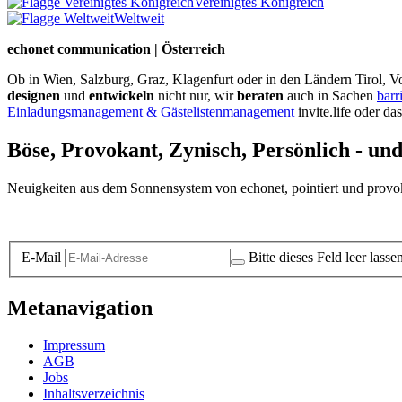
Vereinigtes Königreich
Weltweit
echonet communication | Österreich
Ob in Wien, Salzburg, Graz, Klagenfurt oder in den Ländern Tirol, Vo
designen
und
entwickeln
nicht nur, wir
beraten
auch in Sachen
barr
Einladungsmanagement & Gästelistenmanagement
invite.life oder da
Böse, Provokant, Zynisch, Persönlich - un
Neuigkeiten aus dem Sonnensystem von echonet, pointiert und provokan
Datenschutz-Information zum Newsletter
E-Mail
Bitte dieses Feld leer lasse
Metanavigation
Impressum
AGB
Jobs
Inhaltsverzeichnis