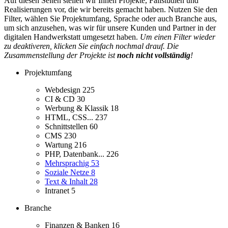
Auf diesen Seiten stellen wir Ihnen Projekte, Fallstudien und
Realisierungen vor, die wir bereits gemacht haben. Nutzen Sie den
Filter, wählen Sie Projektumfang, Sprache oder auch Branche aus,
um sich anzusehen, was wir für unsere Kunden und Partner in der
digitalen Handwerkstatt umgesetzt haben.
Um einen Filter wieder
zu deaktiveren, klicken Sie einfach nochmal drauf. Die
Zusammenstellung der Projekte ist
noch nicht vollständig
!
Projektumfang
Webdesign
225
CI & CD
30
Werbung & Klassik
18
HTML, CSS...
237
Schnittstellen
60
CMS
230
Wartung
216
PHP, Datenbank...
226
Mehrsprachig
53
Soziale Netze
8
Text & Inhalt
28
Intranet
5
Branche
Finanzen & Banken
16