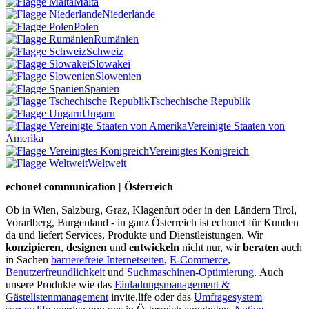
Malta
Niederlande
Polen
Rumänien
Schweiz
Slowakei
Slowenien
Spanien
Tschechische Republik
Ungarn
Vereinigte Staaten von
Amerika
Vereinigtes Königreich
Weltweit
echonet communication | Österreich
Ob in Wien, Salzburg, Graz, Klagenfurt oder in den Ländern Tirol,
Vorarlberg, Burgenland - in ganz Österreich ist echonet für Kunden
da und liefert Services, Produkte und Dienstleistungen. Wir
konzipieren
,
designen
und
entwickeln
nicht nur, wir
beraten
auch
in Sachen
barrierefreie Internetseiten
,
E-Commerce
,
Benutzerfreundlichkeit
und
Suchmaschinen-Optimierung
.
Auch
unsere Produkte wie das
Einladungsmanagement &
Gästelistenmanagement
invite.life oder das
Umfragesystem