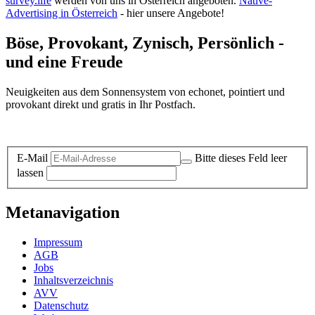
survey.life
werden von uns in Österreich angeboten.
Native-
Advertising in Österreich
- hier unsere Angebote!
Böse, Provokant, Zynisch, Persönlich -
und eine Freude
Neuigkeiten aus dem Sonnensystem von echonet, pointiert und
provokant direkt und gratis in Ihr Postfach.
Datenschutz-Information zum Newsletter
E-Mail
Bitte dieses Feld leer
lassen
Metanavigation
Impressum
AGB
Jobs
Inhaltsverzeichnis
AVV
Datenschutz