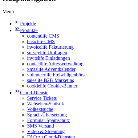
Menü
01
Projekte
02
Produkte
contentlife CMS
basiclife CMS
invoicelife Fakturierung
surveylife Umfragen
invitelife Einladungen
contactlife Adressverwaltung
xmaslife Adventkalender
volunteerlife Freiwilligenbörse
saleslife B2B-Marketing
cookielife Cookie-Banner
03
Cloud-Dienste
Service Tickets
Webseiten-Statistik
Volltextsuche
Sprach-Übersetzung
Formular-Spamschutz
SMS Versand
Video & Streaming
FAQ zu Cloud-Diensten