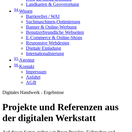
Landkarten & Geoverortung
04
Wissen
Barrierefrei / WAI
Suchmaschinen-Optimierung
Banner & Online-Werbung
Benutzerfreundliche Webseiten
E-Commerce & Online-Shops
Responsive Webdesign
Digitale Einladung
Internationalisierung
05
Agentur
06
Kontakt
Impressum
Anfahrt
AGB
Digitales Handwerk - Ergebnisse
Projekte und Referenzen aus
der digitalen Werkstatt