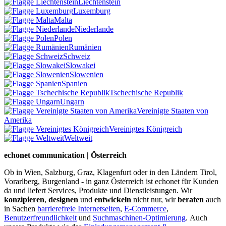
Liechtenstein
Luxemburg
Malta
Niederlande
Polen
Rumänien
Schweiz
Slowakei
Slowenien
Spanien
Tschechische Republik
Ungarn
Vereinigte Staaten von
Amerika
Vereinigtes Königreich
Weltweit
echonet communication | Österreich
Ob in Wien, Salzburg, Graz, Klagenfurt oder in den Ländern Tirol,
Vorarlberg, Burgenland - in ganz Österreich ist echonet für Kunden
da und liefert Services, Produkte und Dienstleistungen. Wir
konzipieren
,
designen
und
entwickeln
nicht nur, wir
beraten
auch
in Sachen
barrierefreie Internetseiten
,
E-Commerce
,
Benutzerfreundlichkeit
und
Suchmaschinen-Optimierung
.
Auch