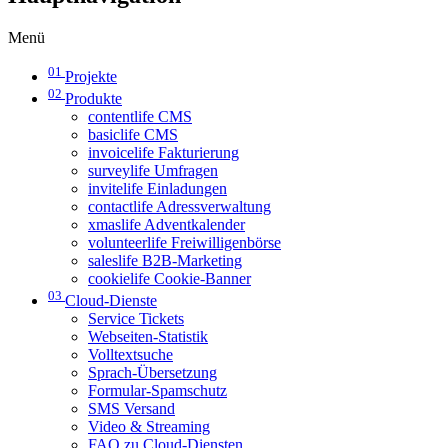
Menü
01
Projekte
02
Produkte
contentlife CMS
basiclife CMS
invoicelife Fakturierung
surveylife Umfragen
invitelife Einladungen
contactlife Adressverwaltung
xmaslife Adventkalender
volunteerlife Freiwilligenbörse
saleslife B2B-Marketing
cookielife Cookie-Banner
03
Cloud-Dienste
Service Tickets
Webseiten-Statistik
Volltextsuche
Sprach-Übersetzung
Formular-Spamschutz
SMS Versand
Video & Streaming
FAQ zu Cloud-Diensten