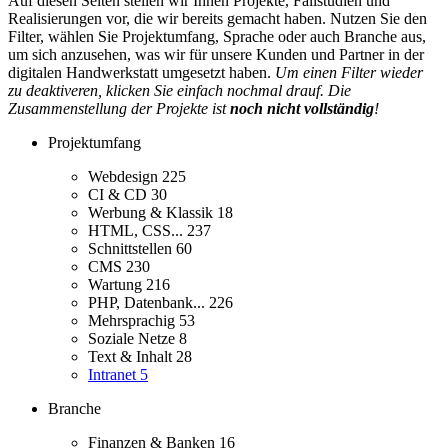
Auf diesen Seiten stellen wir Ihnen Projekte, Fallstudien und
Realisierungen vor, die wir bereits gemacht haben. Nutzen Sie den
Filter, wählen Sie Projektumfang, Sprache oder auch Branche aus,
um sich anzusehen, was wir für unsere Kunden und Partner in der
digitalen Handwerkstatt umgesetzt haben.
Um einen Filter wieder
zu deaktiveren, klicken Sie einfach nochmal drauf. Die
Zusammenstellung der Projekte ist
noch nicht vollständig
!
Projektumfang
Webdesign
225
CI & CD
30
Werbung & Klassik
18
HTML, CSS...
237
Schnittstellen
60
CMS
230
Wartung
216
PHP, Datenbank...
226
Mehrsprachig
53
Soziale Netze
8
Text & Inhalt
28
Intranet
5
Branche
Finanzen & Banken
16