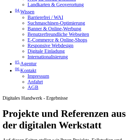
Landkarten & Geoverortung
04
Wissen
Barrierefrei / WAI
Suchmaschinen-Optimierung
Banner & Online-Werbung
Benutzerfreundliche Webseiten
E-Commerce & Online-Shops
Responsive Webdesign
Digitale Einladung
Internationalisierung
05
Agentur
06
Kontakt
Impressum
Anfahrt
AGB
Digitales Handwerk - Ergebnisse
Projekte und Referenzen aus
der digitalen Werkstatt