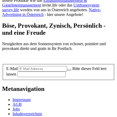
unsere Produkte wie das
Einladungsmanagement &
Gästelistenmanagement
invite.life oder das
Umfragesystem
survey.life
werden von uns in Österreich angeboten.
Native-
Advertising in Österreich
- hier unsere Angebote!
Böse, Provokant, Zynisch, Persönlich -
und eine Freude
Neuigkeiten aus dem Sonnensystem von echonet, pointiert und
provokant direkt und gratis in Ihr Postfach.
Datenschutz-Information zum Newsletter
E-Mail
Bitte dieses Feld leer
lassen
Metanavigation
Impressum
AGB
Jobs
Inhaltsverzeichnis