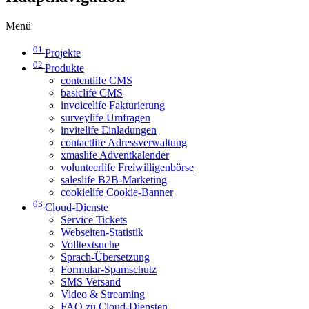
Menü
01
Projekte
02
Produkte
contentlife CMS
basiclife CMS
invoicelife Fakturierung
surveylife Umfragen
invitelife Einladungen
contactlife Adressverwaltung
xmaslife Adventkalender
volunteerlife Freiwilligenbörse
saleslife B2B-Marketing
cookielife Cookie-Banner
03
Cloud-Dienste
Service Tickets
Webseiten-Statistik
Volltextsuche
Sprach-Übersetzung
Formular-Spamschutz
SMS Versand
Video & Streaming
FAQ zu Cloud-Diensten