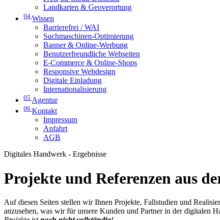
Landkarten & Geoverortung
04
Wissen
Barrierefrei / WAI
Suchmaschinen-Optimierung
Banner & Online-Werbung
Benutzerfreundliche Webseiten
E-Commerce & Online-Shops
Responsive Webdesign
Digitale Einladung
Internationalisierung
05
Agentur
06
Kontakt
Impressum
Anfahrt
AGB
Digitales Handwerk - Ergebnisse
Projekte und Referenzen aus der
Auf diesen Seiten stellen wir Ihnen Projekte, Fallstudien und Realis
anzusehen, was wir für unsere Kunden und Partner in der digitalen 
Projekte ist
noch nicht vollständig
!