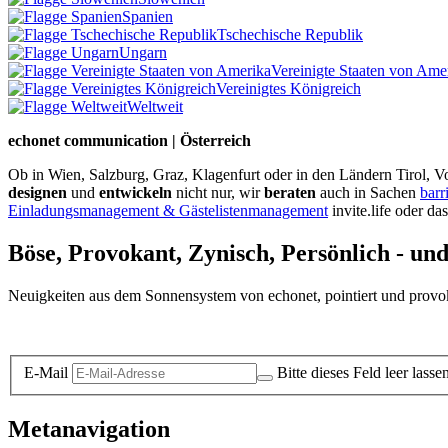
Spanien
Tschechische Republik
Ungarn
Vereinigte Staaten von Ame
Vereinigtes Königreich
Weltweit
echonet communication | Österreich
Ob in Wien, Salzburg, Graz, Klagenfurt oder in den Ländern Tirol, Vo
designen
und
entwickeln
nicht nur, wir
beraten
auch in Sachen
barr
Einladungsmanagement & Gästelistenmanagement
invite.life oder da
Böse, Provokant, Zynisch, Persönlich - un
Neuigkeiten aus dem Sonnensystem von echonet, pointiert und provokan
Datenschutz-Information zum Newsletter
E-Mail
Bitte dieses Feld leer lasse
Metanavigation