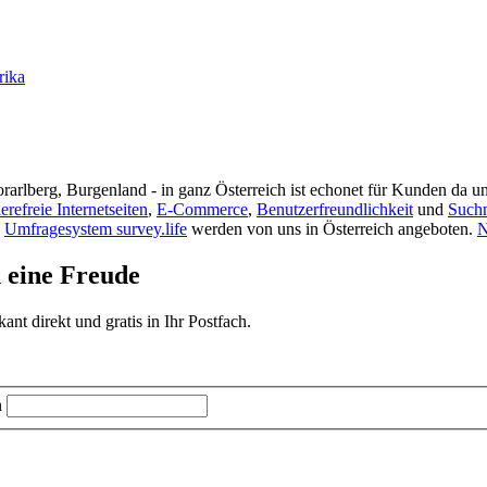
rika
rarlberg, Burgenland - in ganz Österreich ist echonet für Kunden da un
ierefreie Internetseiten
,
E-Commerce
,
Benutzerfreundlichkeit
und
Such
s
Umfragesystem survey.life
werden von uns in Österreich angeboten.
N
d eine Freude
t direkt und gratis in Ihr Postfach.
n