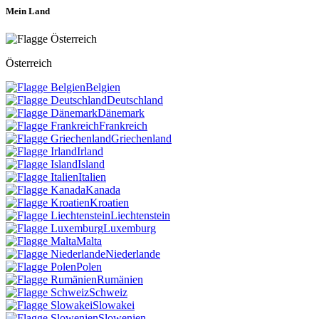
Mein Land
Österreich
Belgien
Deutschland
Dänemark
Frankreich
Griechenland
Irland
Island
Italien
Kanada
Kroatien
Liechtenstein
Luxemburg
Malta
Niederlande
Polen
Rumänien
Schweiz
Slowakei
Slowenien