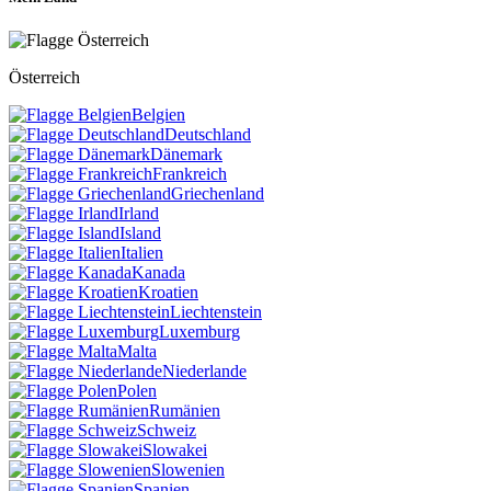
Österreich
Belgien
Deutschland
Dänemark
Frankreich
Griechenland
Irland
Island
Italien
Kanada
Kroatien
Liechtenstein
Luxemburg
Malta
Niederlande
Polen
Rumänien
Schweiz
Slowakei
Slowenien
Spanien