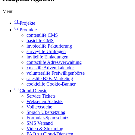
Menü
01
Projekte
02
Produkte
contentlife CMS
basiclife CMS
invoicelife Fakturierung
surveylife Umfragen
invitelife Einladungen
contactlife Adressverwaltung
xmaslife Adventkalender
volunteerlife Freiwilligenbörse
saleslife B2B-Marketing
cookielife Cookie-Banner
03
Cloud-Dienste
Service Tickets
Webseiten-Statistik
Volltextsuche
Sprach-Übersetzung
Formular-Spamschutz
SMS Versand
Video & Streaming
FAQ zu Cloud-Diensten