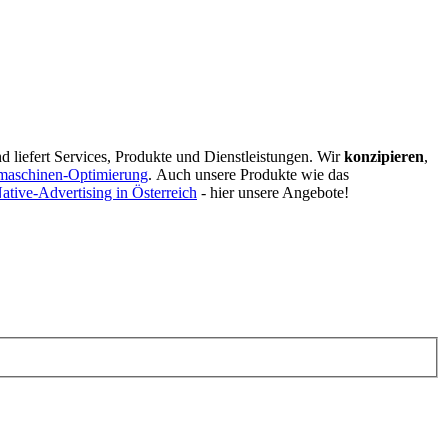
d liefert Services, Produkte und Dienstleistungen. Wir
konzipieren
,
maschinen-Optimierung
.
Auch unsere Produkte wie das
ative-Advertising in Österreich
- hier unsere Angebote!