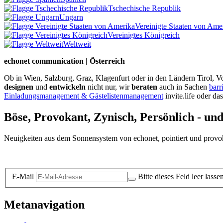
Tschechische Republik
Ungarn
Vereinigte Staaten von Ame
Vereinigtes Königreich
Weltweit
echonet communication | Österreich
Ob in Wien, Salzburg, Graz, Klagenfurt oder in den Ländern Tirol, Vo
designen
und
entwickeln
nicht nur, wir
beraten
auch in Sachen
barr
Einladungsmanagement & Gästelistenmanagement
invite.life oder da
Böse, Provokant, Zynisch, Persönlich - un
Neuigkeiten aus dem Sonnensystem von echonet, pointiert und provokan
Datenschutz-Information zum Newsletter
E-Mail
Bitte dieses Feld leer lasse
Metanavigation