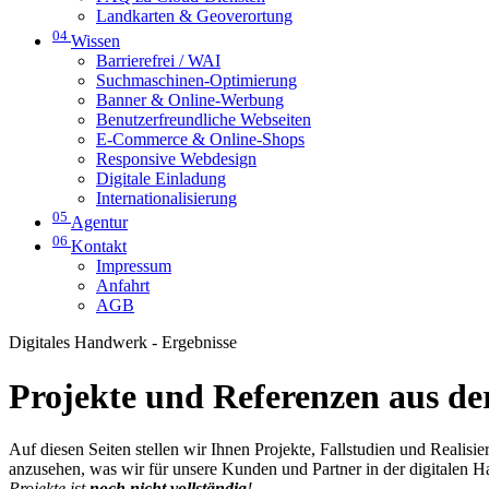
Landkarten & Geoverortung
04
Wissen
Barrierefrei / WAI
Suchmaschinen-Optimierung
Banner & Online-Werbung
Benutzerfreundliche Webseiten
E-Commerce & Online-Shops
Responsive Webdesign
Digitale Einladung
Internationalisierung
05
Agentur
06
Kontakt
Impressum
Anfahrt
AGB
Digitales Handwerk - Ergebnisse
Projekte und Referenzen aus der
Auf diesen Seiten stellen wir Ihnen Projekte, Fallstudien und Realis
anzusehen, was wir für unsere Kunden und Partner in der digitalen 
Projekte ist
noch nicht vollständig
!