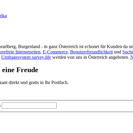
rika
rarlberg, Burgenland - in ganz Österreich ist echonet für Kunden da un
ierefreie Internetseiten
,
E-Commerce
,
Benutzerfreundlichkeit
und
Such
s
Umfragesystem survey.life
werden von uns in Österreich angeboten.
N
d eine Freude
t direkt und gratis in Ihr Postfach.
n