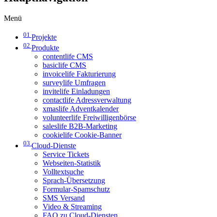
Menü
01
Projekte
02
Produkte
contentlife CMS
basiclife CMS
invoicelife Fakturierung
surveylife Umfragen
invitelife Einladungen
contactlife Adressverwaltung
xmaslife Adventkalender
volunteerlife Freiwilligenbörse
saleslife B2B-Marketing
cookielife Cookie-Banner
03
Cloud-Dienste
Service Tickets
Webseiten-Statistik
Volltextsuche
Sprach-Übersetzung
Formular-Spamschutz
SMS Versand
Video & Streaming
FAQ zu Cloud-Diensten