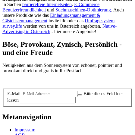
in Sachen
barrierefreie Internetseiten
,
E-Commerce
,
Benutzerfreundlichkeit
und
Suchmaschinen-Optimierung
.
Auch
unsere Produkte wie das
Einladungsmanagement &
Gästelistenmanagement
invite.life oder das
Umfragesystem
survey.life
werden von uns in Österreich angeboten.
Native-
Advertising in Österreich
- hier unsere Angebote!
Böse, Provokant, Zynisch, Persönlich -
und eine Freude
Neuigkeiten aus dem Sonnensystem von echonet, pointiert und
provokant direkt und gratis in Ihr Postfach.
Datenschutz-Information zum Newsletter
E-Mail
Bitte dieses Feld leer
lassen
Metanavigation
Impressum