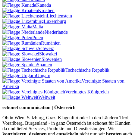
Kanada
Kroatien
Liechtenstein
Luxemburg
Malta
Niederlande
Polen
Rumänien
Schweiz
Slowakei
Slowenien
Spanien
Tschechische Republik
Ungarn
Vereinigte Staaten von
Amerika
Vereinigtes Königreich
Weltweit
echonet communication | Österreich
Ob in Wien, Salzburg, Graz, Klagenfurt oder in den Ländern Tirol,
Vorarlberg, Burgenland - in ganz Österreich ist echonet für Kunden
da und liefert Services, Produkte und Dienstleistungen. Wir
konzipieren
,
designen
und
entwickeln
nicht nur, wir
beraten
auch