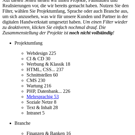
Auf diesen Seiten stellen wir Ihnen Projekte, Fallstudien und
Realisierungen vor, die wir bereits gemacht haben. Nutzen Sie den
Filter, wählen Sie Projektumfang, Sprache oder auch Branche aus,
um sich anzusehen, was wir für unsere Kunden und Partner in der
digitalen Handwerkstatt umgesetzt haben.
Um einen Filter wieder
zu deaktiveren, klicken Sie einfach nochmal drauf. Die
Zusammenstellung der Projekte ist
noch nicht vollständig
!
Projektumfang
Webdesign
225
CI & CD
30
Werbung & Klassik
18
HTML, CSS...
237
Schnittstellen
60
CMS
230
Wartung
216
PHP, Datenbank...
226
Mehrsprachig
53
Soziale Netze
8
Text & Inhalt
28
Intranet
5
Branche
Finanzen & Banken
16