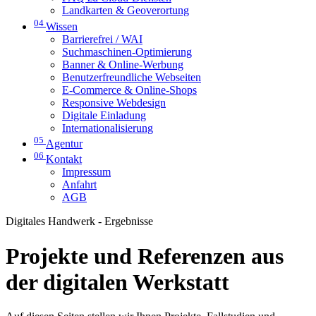
Landkarten & Geoverortung
04
Wissen
Barrierefrei / WAI
Suchmaschinen-Optimierung
Banner & Online-Werbung
Benutzerfreundliche Webseiten
E-Commerce & Online-Shops
Responsive Webdesign
Digitale Einladung
Internationalisierung
05
Agentur
06
Kontakt
Impressum
Anfahrt
AGB
Digitales Handwerk - Ergebnisse
Projekte und Referenzen aus
der digitalen Werkstatt