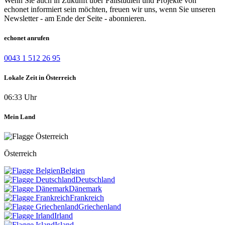
Wenn Sie auch in Zukunft über Fallstudien und Projekte von
echonet informiert sein möchten, freuen wir uns, wenn Sie unseren
Newsletter - am Ende der Seite - abonnieren.
echonet anrufen
0043 1 512 26 95
Lokale Zeit in Österreich
06:33 Uhr
Mein Land
Österreich
Belgien
Deutschland
Dänemark
Frankreich
Griechenland
Irland
Island