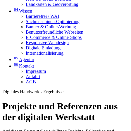
Landkarten & Geoverortung
04
Wissen
Barrierefrei / WAI
Suchmaschinen-Optimierung
Banner & Online-Werbung
Benutzerfreundliche Webseiten
E-Commerce & Online-Shops
Responsive Webdesign
Digitale Einladung
Internationalisierung
05
Agentur
06
Kontakt
Impressum
Anfahrt
AGB
Digitales Handwerk - Ergebnisse
Projekte und Referenzen aus
der digitalen Werkstatt