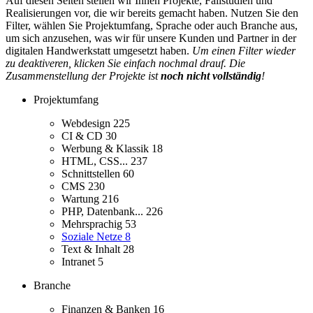
Auf diesen Seiten stellen wir Ihnen Projekte, Fallstudien und
Realisierungen vor, die wir bereits gemacht haben. Nutzen Sie den
Filter, wählen Sie Projektumfang, Sprache oder auch Branche aus,
um sich anzusehen, was wir für unsere Kunden und Partner in der
digitalen Handwerkstatt umgesetzt haben.
Um einen Filter wieder
zu deaktiveren, klicken Sie einfach nochmal drauf. Die
Zusammenstellung der Projekte ist
noch nicht vollständig
!
Projektumfang
Webdesign
225
CI & CD
30
Werbung & Klassik
18
HTML, CSS...
237
Schnittstellen
60
CMS
230
Wartung
216
PHP, Datenbank...
226
Mehrsprachig
53
Soziale Netze
8
Text & Inhalt
28
Intranet
5
Branche
Finanzen & Banken
16