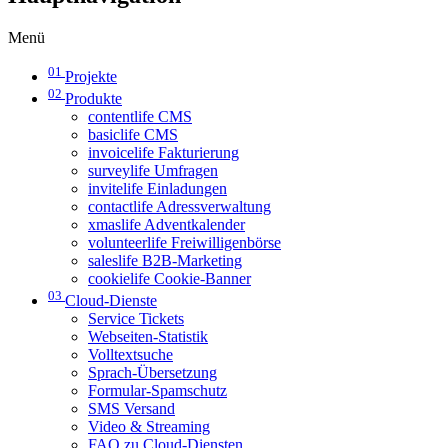
Menü
01
Projekte
02
Produkte
contentlife CMS
basiclife CMS
invoicelife Fakturierung
surveylife Umfragen
invitelife Einladungen
contactlife Adressverwaltung
xmaslife Adventkalender
volunteerlife Freiwilligenbörse
saleslife B2B-Marketing
cookielife Cookie-Banner
03
Cloud-Dienste
Service Tickets
Webseiten-Statistik
Volltextsuche
Sprach-Übersetzung
Formular-Spamschutz
SMS Versand
Video & Streaming
FAQ zu Cloud-Diensten