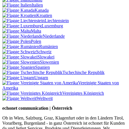
Italien
Kanada
Kroatien
Liechtenstein
Luxemburg
Malta
Niederlande
Polen
Rumänien
Schweiz
Slowakei
Slowenien
Spanien
Tschechische Republik
Ungarn
Vereinigte Staaten von
Amerika
Vereinigtes Königreich
Weltweit
echonet communication | Österreich
Ob in Wien, Salzburg, Graz, Klagenfurt oder in den Ländern Tirol,
Vorarlberg, Burgenland - in ganz Österreich ist echonet für Kunden
da und liefert Services, Produkte und Dienstleistungen. Wir