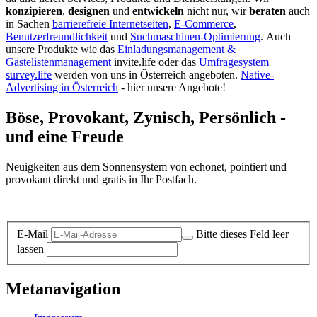
konzipieren
,
designen
und
entwickeln
nicht nur, wir
beraten
auch
in Sachen
barrierefreie Internetseiten
,
E-Commerce
,
Benutzerfreundlichkeit
und
Suchmaschinen-Optimierung
.
Auch
unsere Produkte wie das
Einladungsmanagement &
Gästelistenmanagement
invite.life oder das
Umfragesystem
survey.life
werden von uns in Österreich angeboten.
Native-
Advertising in Österreich
- hier unsere Angebote!
Böse, Provokant, Zynisch, Persönlich -
und eine Freude
Neuigkeiten aus dem Sonnensystem von echonet, pointiert und
provokant direkt und gratis in Ihr Postfach.
Datenschutz-Information zum Newsletter
E-Mail
Bitte dieses Feld leer
lassen
Metanavigation