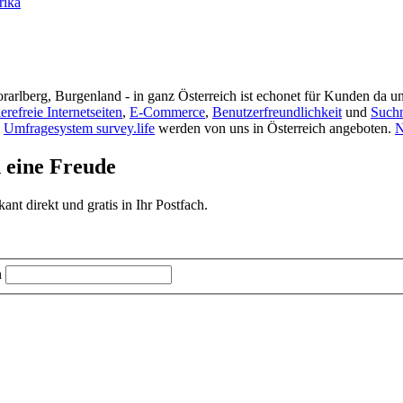
rika
rarlberg, Burgenland - in ganz Österreich ist echonet für Kunden da un
ierefreie Internetseiten
,
E-Commerce
,
Benutzerfreundlichkeit
und
Such
s
Umfragesystem survey.life
werden von uns in Österreich angeboten.
N
d eine Freude
t direkt und gratis in Ihr Postfach.
n