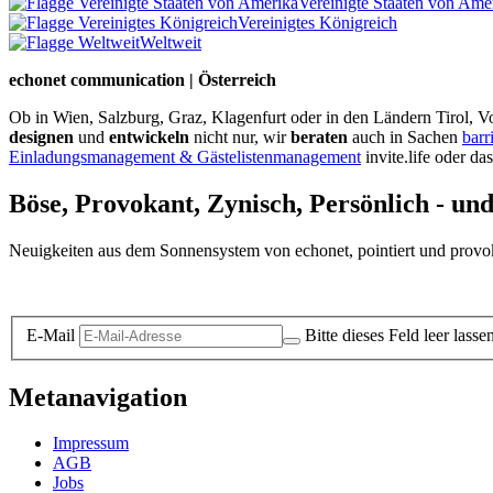
Vereinigte Staaten von Ame
Vereinigtes Königreich
Weltweit
echonet communication | Österreich
Ob in Wien, Salzburg, Graz, Klagenfurt oder in den Ländern Tirol, Vo
designen
und
entwickeln
nicht nur, wir
beraten
auch in Sachen
barr
Einladungsmanagement & Gästelistenmanagement
invite.life oder da
Böse, Provokant, Zynisch, Persönlich - un
Neuigkeiten aus dem Sonnensystem von echonet, pointiert und provokan
Datenschutz-Information zum Newsletter
E-Mail
Bitte dieses Feld leer lasse
Metanavigation
Impressum
AGB
Jobs