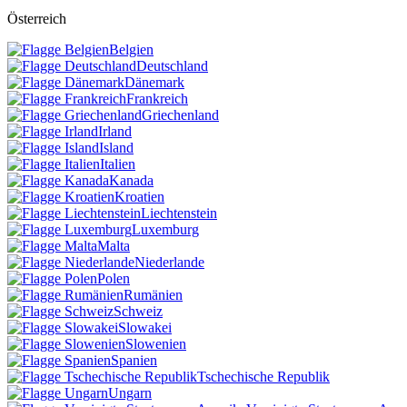
Österreich
Belgien
Deutschland
Dänemark
Frankreich
Griechenland
Irland
Island
Italien
Kanada
Kroatien
Liechtenstein
Luxemburg
Malta
Niederlande
Polen
Rumänien
Schweiz
Slowakei
Slowenien
Spanien
Tschechische Republik
Ungarn