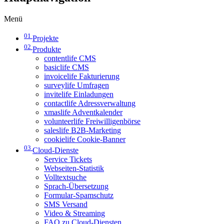
Menü
01
Projekte
02
Produkte
contentlife CMS
basiclife CMS
invoicelife Fakturierung
surveylife Umfragen
invitelife Einladungen
contactlife Adressverwaltung
xmaslife Adventkalender
volunteerlife Freiwilligenbörse
saleslife B2B-Marketing
cookielife Cookie-Banner
03
Cloud-Dienste
Service Tickets
Webseiten-Statistik
Volltextsuche
Sprach-Übersetzung
Formular-Spamschutz
SMS Versand
Video & Streaming
FAQ zu Cloud-Diensten