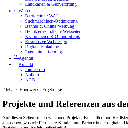
Landkarten & Geoverortung
04
Wissen
Barrierefrei / WAI
Suchmaschinen-Optimierung
Banner & Online-Werbung
Benutzerfreundliche Webseiten
E-Commerce & Online-Shops
Responsive Webdesign
Digitale Einladung
Internationalisierung
05
Agentur
06
Kontakt
Impressum
Anfahrt
AGB
Digitales Handwerk - Ergebnisse
Projekte und Referenzen aus der
Auf diesen Seiten stellen wir Ihnen Projekte, Fallstudien und Realis
anzusehen, was wir für unsere Kunden und Partner in der digitalen 
Projekte ist
noch nicht vollständig
!