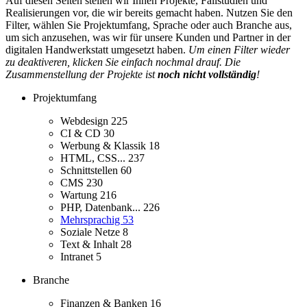
Auf diesen Seiten stellen wir Ihnen Projekte, Fallstudien und
Realisierungen vor, die wir bereits gemacht haben. Nutzen Sie den
Filter, wählen Sie Projektumfang, Sprache oder auch Branche aus,
um sich anzusehen, was wir für unsere Kunden und Partner in der
digitalen Handwerkstatt umgesetzt haben.
Um einen Filter wieder
zu deaktiveren, klicken Sie einfach nochmal drauf. Die
Zusammenstellung der Projekte ist
noch nicht vollständig
!
Projektumfang
Webdesign
225
CI & CD
30
Werbung & Klassik
18
HTML, CSS...
237
Schnittstellen
60
CMS
230
Wartung
216
PHP, Datenbank...
226
Mehrsprachig
53
Soziale Netze
8
Text & Inhalt
28
Intranet
5
Branche
Finanzen & Banken
16