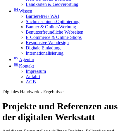
Landkarten & Geoverortung
04
Wissen
Barrierefrei / WAI
Suchmaschinen-Optimierung
Banner & Online-Werbung
Benutzerfreundliche Webseiten
E-Commerce & Online-Shops
Responsive Webdesign
Digitale Einladung
Internationalisierung
05
Agentur
06
Kontakt
Impressum
Anfahrt
AGB
Digitales Handwerk - Ergebnisse
Projekte und Referenzen aus
der digitalen Werkstatt