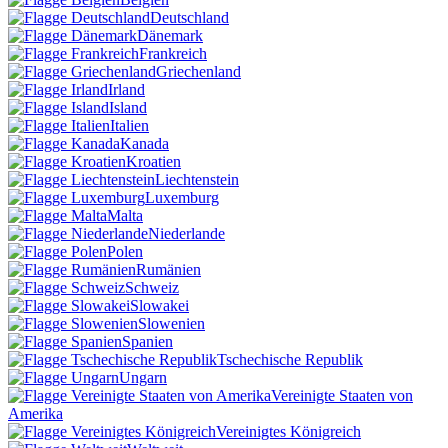
Deutschland
Dänemark
Frankreich
Griechenland
Irland
Island
Italien
Kanada
Kroatien
Liechtenstein
Luxemburg
Malta
Niederlande
Polen
Rumänien
Schweiz
Slowakei
Slowenien
Spanien
Tschechische Republik
Ungarn
Vereinigte Staaten von
Amerika
Vereinigtes Königreich