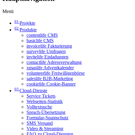
Menü
01
Projekte
02
Produkte
contentlife CMS
basiclife CMS
invoicelife Fakturierung
surveylife Umfragen
invitelife Einladungen
contactlife Adressverwaltung
xmaslife Adventkalender
volunteerlife Freiwilligenbörse
saleslife B2B-Marketing
cookielife Cookie-Banner
03
Cloud-Dienste
Service Tickets
Webseiten-Statistik
Volltextsuche
Sprach-Übersetzung
Formular-Spamschutz
SMS Versand
Video & Streaming
FAQ zu Cloud-Diensten