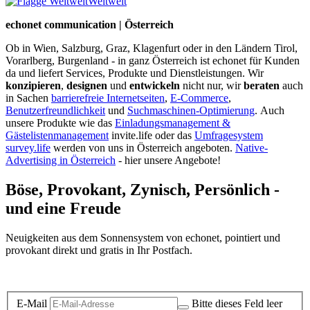
Weltweit
echonet communication | Österreich
Ob in Wien, Salzburg, Graz, Klagenfurt oder in den Ländern Tirol,
Vorarlberg, Burgenland - in ganz Österreich ist echonet für Kunden
da und liefert Services, Produkte und Dienstleistungen. Wir
konzipieren
,
designen
und
entwickeln
nicht nur, wir
beraten
auch
in Sachen
barrierefreie Internetseiten
,
E-Commerce
,
Benutzerfreundlichkeit
und
Suchmaschinen-Optimierung
.
Auch
unsere Produkte wie das
Einladungsmanagement &
Gästelistenmanagement
invite.life oder das
Umfragesystem
survey.life
werden von uns in Österreich angeboten.
Native-
Advertising in Österreich
- hier unsere Angebote!
Böse, Provokant, Zynisch, Persönlich -
und eine Freude
Neuigkeiten aus dem Sonnensystem von echonet, pointiert und
provokant direkt und gratis in Ihr Postfach.
Datenschutz-Information zum Newsletter
E-Mail
Bitte dieses Feld leer