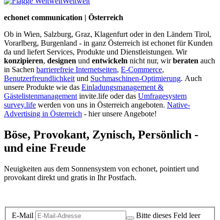
Weltweit
echonet communication | Österreich
Ob in Wien, Salzburg, Graz, Klagenfurt oder in den Ländern Tirol,
Vorarlberg, Burgenland - in ganz Österreich ist echonet für Kunden
da und liefert Services, Produkte und Dienstleistungen. Wir
konzipieren
,
designen
und
entwickeln
nicht nur, wir
beraten
auch
in Sachen
barrierefreie Internetseiten
,
E-Commerce
,
Benutzerfreundlichkeit
und
Suchmaschinen-Optimierung
.
Auch
unsere Produkte wie das
Einladungsmanagement &
Gästelistenmanagement
invite.life oder das
Umfragesystem
survey.life
werden von uns in Österreich angeboten.
Native-
Advertising in Österreich
- hier unsere Angebote!
Böse, Provokant, Zynisch, Persönlich -
und eine Freude
Neuigkeiten aus dem Sonnensystem von echonet, pointiert und
provokant direkt und gratis in Ihr Postfach.
Datenschutz-Information zum Newsletter
E-Mail
Bitte dieses Feld leer