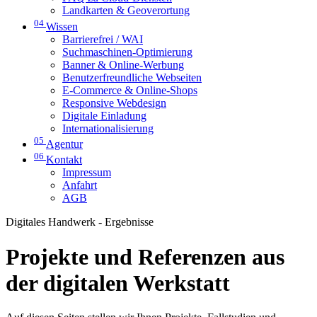
Landkarten & Geoverortung
04
Wissen
Barrierefrei / WAI
Suchmaschinen-Optimierung
Banner & Online-Werbung
Benutzerfreundliche Webseiten
E-Commerce & Online-Shops
Responsive Webdesign
Digitale Einladung
Internationalisierung
05
Agentur
06
Kontakt
Impressum
Anfahrt
AGB
Digitales Handwerk - Ergebnisse
Projekte und Referenzen aus
der digitalen Werkstatt