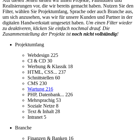
Auf diesen Seiten stellen wir Ihnen Projekte, Fallstudien und
Realisierungen vor, die wir bereits gemacht haben. Nutzen Sie den
Filter, wählen Sie Projektumfang, Sprache oder auch Branche aus,
um sich anzusehen, was wir für unsere Kunden und Partner in der
digitalen Handwerkstatt umgesetzt haben.
Um einen Filter wieder
zu deaktiveren, klicken Sie einfach nochmal drauf. Die
Zusammenstellung der Projekte ist
noch nicht vollständig
!
Projektumfang
Webdesign
225
CI & CD
30
Werbung & Klassik
18
HTML, CSS...
237
Schnittstellen
60
CMS
230
Wartung
216
PHP, Datenbank...
226
Mehrsprachig
53
Soziale Netze
8
Text & Inhalt
28
Intranet
5
Branche
Finanzen & Banken
16