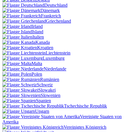
Deutschland
Dänemark
Frankreich
Griechenland
Irland
Island
Italien
Kanada
Kroatien
Liechtenstein
Luxemburg
Malta
Niederlande
Polen
Rumänien
Schweiz
Slowakei
Slowenien
Spanien
Tschechische Republik
Ungarn
Vereinigte Staaten von
Amerika
Vereinigtes Königreich