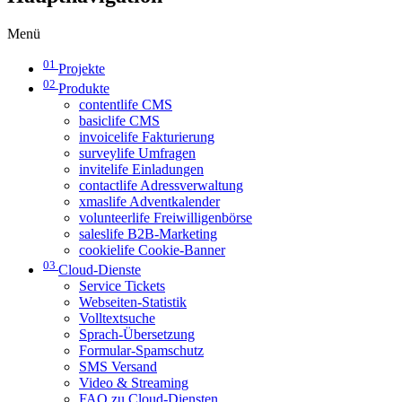
Menü
01
Projekte
02
Produkte
contentlife CMS
basiclife CMS
invoicelife Fakturierung
surveylife Umfragen
invitelife Einladungen
contactlife Adressverwaltung
xmaslife Adventkalender
volunteerlife Freiwilligenbörse
saleslife B2B-Marketing
cookielife Cookie-Banner
03
Cloud-Dienste
Service Tickets
Webseiten-Statistik
Volltextsuche
Sprach-Übersetzung
Formular-Spamschutz
SMS Versand
Video & Streaming
FAQ zu Cloud-Diensten