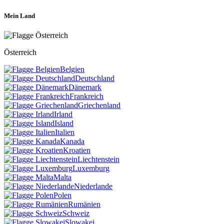
Mein Land
Österreich
Belgien
Deutschland
Dänemark
Frankreich
Griechenland
Irland
Island
Italien
Kanada
Kroatien
Liechtenstein
Luxemburg
Malta
Niederlande
Polen
Rumänien
Schweiz
Slowakei