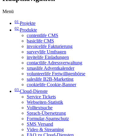
Menü
01
Projekte
02
Produkte
contentlife CMS
basiclife CMS
invoicelife Fakturierung
surveylife Umfragen
invitelife Einladungen
contactlife Adressverwaltung
xmaslife Adventkalender
volunteerlife Freiwilligenbörse
saleslife B2B-Marketing
cookielife Cookie-Banner
03
Cloud-Dienste
Service Tickets
Webseiten-Statistik
Volltextsuche
Sprach-Übersetzung
Formular-Spamschutz
SMS Versand
Video & Streaming
FAQ zu Cloud-Diensten