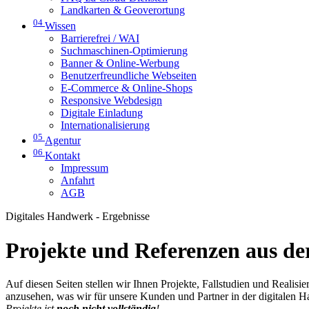
Landkarten & Geoverortung
04
Wissen
Barrierefrei / WAI
Suchmaschinen-Optimierung
Banner & Online-Werbung
Benutzerfreundliche Webseiten
E-Commerce & Online-Shops
Responsive Webdesign
Digitale Einladung
Internationalisierung
05
Agentur
06
Kontakt
Impressum
Anfahrt
AGB
Digitales Handwerk - Ergebnisse
Projekte und Referenzen aus der
Auf diesen Seiten stellen wir Ihnen Projekte, Fallstudien und Realis
anzusehen, was wir für unsere Kunden und Partner in der digitalen 
Projekte ist
noch nicht vollständig
!