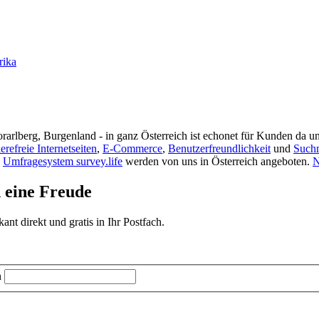
rika
rarlberg, Burgenland - in ganz Österreich ist echonet für Kunden da un
ierefreie Internetseiten
,
E-Commerce
,
Benutzerfreundlichkeit
und
Such
s
Umfragesystem survey.life
werden von uns in Österreich angeboten.
N
d eine Freude
t direkt und gratis in Ihr Postfach.
n