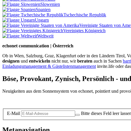
Slowenien
Spanien
Tschechische Republik
Ungarn
Vereinigte Staaten von Ame
Vereinigtes Königreich
Weltweit
echonet communication | Österreich
Ob in Wien, Salzburg, Graz, Klagenfurt oder in den Ländern Tirol, Vo
designen
und
entwickeln
nicht nur, wir
beraten
auch in Sachen
barr
Einladungsmanagement & Gästelistenmanagement
invite.life oder da
Böse, Provokant, Zynisch, Persönlich - un
Neuigkeiten aus dem Sonnensystem von echonet, pointiert und provokan
Datenschutz-Information zum Newsletter
E-Mail
Bitte dieses Feld leer lasse
Metanavigation