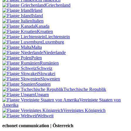
Griechenland
Irland
Island
Italien
Kanada
Kroatien
Liechtenstein
Luxemburg
Malta
Niederlande
Polen
Rumänien
Schweiz
Slowakei
Slowenien
Spanien
Tschechische Republik
Ungarn
Vereinigte Staaten von
Amerika
Vereinigtes Königreich
Weltweit
echonet communication | Österreich