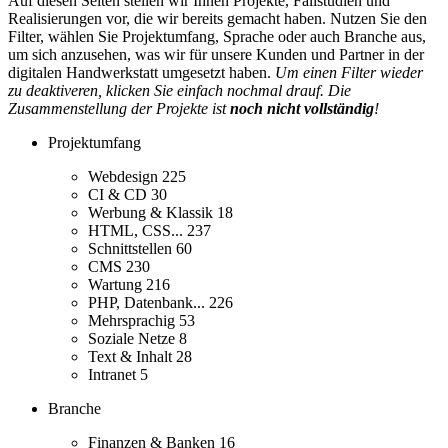
Auf diesen Seiten stellen wir Ihnen Projekte, Fallstudien und
Realisierungen vor, die wir bereits gemacht haben. Nutzen Sie den
Filter, wählen Sie Projektumfang, Sprache oder auch Branche aus,
um sich anzusehen, was wir für unsere Kunden und Partner in der
digitalen Handwerkstatt umgesetzt haben.
Um einen Filter wieder
zu deaktiveren, klicken Sie einfach nochmal drauf. Die
Zusammenstellung der Projekte ist
noch nicht vollständig
!
Projektumfang
Webdesign
225
CI & CD
30
Werbung & Klassik
18
HTML, CSS...
237
Schnittstellen
60
CMS
230
Wartung
216
PHP, Datenbank...
226
Mehrsprachig
53
Soziale Netze
8
Text & Inhalt
28
Intranet
5
Branche
Finanzen & Banken
16