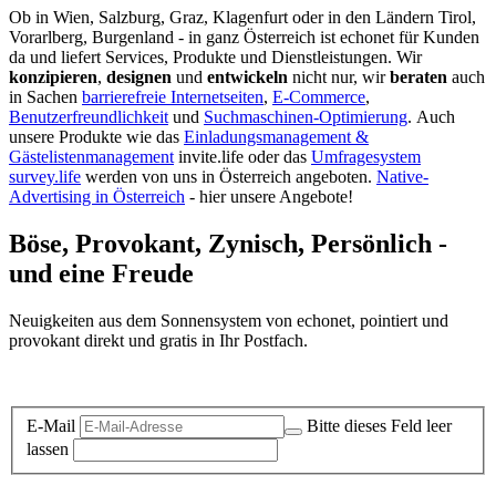
Ob in Wien, Salzburg, Graz, Klagenfurt oder in den Ländern Tirol,
Vorarlberg, Burgenland - in ganz Österreich ist echonet für Kunden
da und liefert Services, Produkte und Dienstleistungen. Wir
konzipieren
,
designen
und
entwickeln
nicht nur, wir
beraten
auch
in Sachen
barrierefreie Internetseiten
,
E-Commerce
,
Benutzerfreundlichkeit
und
Suchmaschinen-Optimierung
.
Auch
unsere Produkte wie das
Einladungsmanagement &
Gästelistenmanagement
invite.life oder das
Umfragesystem
survey.life
werden von uns in Österreich angeboten.
Native-
Advertising in Österreich
- hier unsere Angebote!
Böse, Provokant, Zynisch, Persönlich -
und eine Freude
Neuigkeiten aus dem Sonnensystem von echonet, pointiert und
provokant direkt und gratis in Ihr Postfach.
Datenschutz-Information zum Newsletter
E-Mail
Bitte dieses Feld leer
lassen