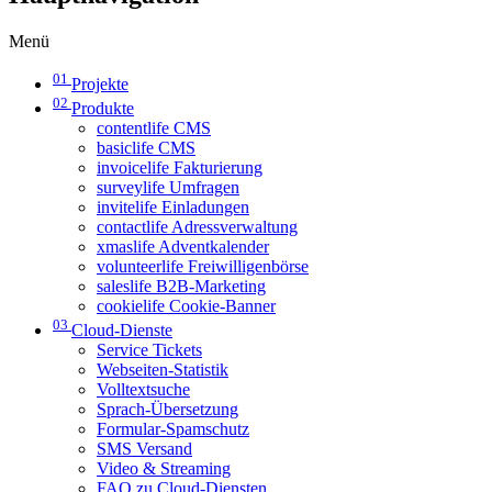
Menü
01
Projekte
02
Produkte
contentlife CMS
basiclife CMS
invoicelife Fakturierung
surveylife Umfragen
invitelife Einladungen
contactlife Adressverwaltung
xmaslife Adventkalender
volunteerlife Freiwilligenbörse
saleslife B2B-Marketing
cookielife Cookie-Banner
03
Cloud-Dienste
Service Tickets
Webseiten-Statistik
Volltextsuche
Sprach-Übersetzung
Formular-Spamschutz
SMS Versand
Video & Streaming
FAQ zu Cloud-Diensten