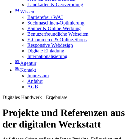
Landkarten & Geoverortung
04
Wissen
Barrierefrei / WAI
Suchmaschinen-Optimierung
Banner & Online-Werbung
Benutzerfreundliche Webseiten
E-Commerce & Online-Shops
Responsive Webdesign
Digitale Einladung
Internationalisierung
05
Agentur
06
Kontakt
Impressum
Anfahrt
AGB
Digitales Handwerk - Ergebnisse
Projekte und Referenzen aus
der digitalen Werkstatt