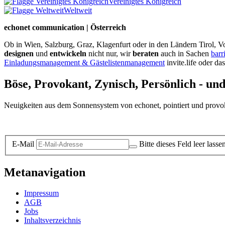
Vereinigtes Königreich
Weltweit
echonet communication | Österreich
Ob in Wien, Salzburg, Graz, Klagenfurt oder in den Ländern Tirol, Vo
designen
und
entwickeln
nicht nur, wir
beraten
auch in Sachen
barr
Einladungsmanagement & Gästelistenmanagement
invite.life oder da
Böse, Provokant, Zynisch, Persönlich - un
Neuigkeiten aus dem Sonnensystem von echonet, pointiert und provokan
Datenschutz-Information zum Newsletter
E-Mail
Bitte dieses Feld leer lasse
Metanavigation
Impressum
AGB
Jobs
Inhaltsverzeichnis