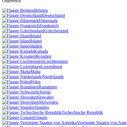
Österreich
Belgien
Deutschland
Dänemark
Frankreich
Griechenland
Irland
Island
Italien
Kanada
Kroatien
Liechtenstein
Luxemburg
Malta
Niederlande
Polen
Rumänien
Schweiz
Slowakei
Slowenien
Spanien
Tschechische Republik
Ungarn
Vereinigte Staaten von Ame