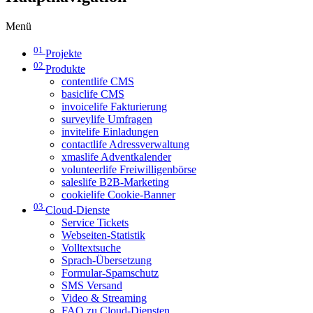
Menü
01
Projekte
02
Produkte
contentlife CMS
basiclife CMS
invoicelife Fakturierung
surveylife Umfragen
invitelife Einladungen
contactlife Adressverwaltung
xmaslife Adventkalender
volunteerlife Freiwilligenbörse
saleslife B2B-Marketing
cookielife Cookie-Banner
03
Cloud-Dienste
Service Tickets
Webseiten-Statistik
Volltextsuche
Sprach-Übersetzung
Formular-Spamschutz
SMS Versand
Video & Streaming
FAQ zu Cloud-Diensten