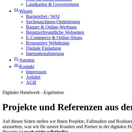
Landkarten & Geoverortung
04
Wissen
Barrierefrei / WAI
Suchmaschinen-Optimierung
Banner & Online-Werbung
Benutzerfreundliche Webseiten
E-Commerce & Online-Shops
Responsive Webdesign
Digitale Einladung
Internationalisierung
05
Agentur
06
Kontakt
Impressum
Anfahrt
AGB
Digitales Handwerk - Ergebnisse
Projekte und Referenzen aus der
Auf diesen Seiten stellen wir Ihnen Projekte, Fallstudien und Realis
anzusehen, was wir für unsere Kunden und Partner in der digitalen 
Projekte ist
noch nicht vollständig
!