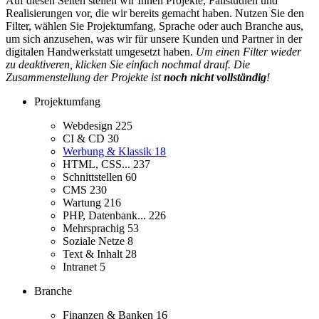
Auf diesen Seiten stellen wir Ihnen Projekte, Fallstudien und
Realisierungen vor, die wir bereits gemacht haben. Nutzen Sie den
Filter, wählen Sie Projektumfang, Sprache oder auch Branche aus,
um sich anzusehen, was wir für unsere Kunden und Partner in der
digitalen Handwerkstatt umgesetzt haben.
Um einen Filter wieder
zu deaktiveren, klicken Sie einfach nochmal drauf. Die
Zusammenstellung der Projekte ist
noch nicht vollständig
!
Projektumfang
Webdesign
225
CI & CD
30
Werbung & Klassik
18
HTML, CSS...
237
Schnittstellen
60
CMS
230
Wartung
216
PHP, Datenbank...
226
Mehrsprachig
53
Soziale Netze
8
Text & Inhalt
28
Intranet
5
Branche
Finanzen & Banken
16