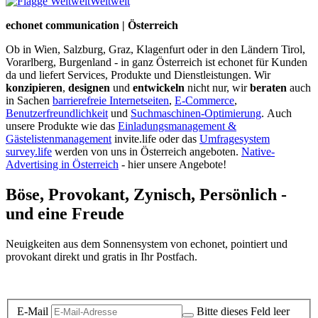
Weltweit
echonet communication | Österreich
Ob in Wien, Salzburg, Graz, Klagenfurt oder in den Ländern Tirol,
Vorarlberg, Burgenland - in ganz Österreich ist echonet für Kunden
da und liefert Services, Produkte und Dienstleistungen. Wir
konzipieren
,
designen
und
entwickeln
nicht nur, wir
beraten
auch
in Sachen
barrierefreie Internetseiten
,
E-Commerce
,
Benutzerfreundlichkeit
und
Suchmaschinen-Optimierung
.
Auch
unsere Produkte wie das
Einladungsmanagement &
Gästelistenmanagement
invite.life oder das
Umfragesystem
survey.life
werden von uns in Österreich angeboten.
Native-
Advertising in Österreich
- hier unsere Angebote!
Böse, Provokant, Zynisch, Persönlich -
und eine Freude
Neuigkeiten aus dem Sonnensystem von echonet, pointiert und
provokant direkt und gratis in Ihr Postfach.
Datenschutz-Information zum Newsletter
E-Mail
Bitte dieses Feld leer