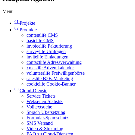
Menü
01
Projekte
02
Produkte
contentlife CMS
basiclife CMS
invoicelife Fakturierung
surveylife Umfragen
invitelife Einladungen
contactlife Adressverwaltung
xmaslife Adventkalender
volunteerlife Freiwilligenbörse
saleslife B2B-Marketing
cookielife Cookie-Banner
03
Cloud-Dienste
Service Tickets
Webseiten-Statistik
Volltextsuche
Sprach-Übersetzung
Formular-Spamschutz
SMS Versand
Video & Streaming
FAQ zu Cloud-Diensten