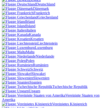
Deutschland
Dänemark
Frankreich
Griechenland
Irland
Island
Italien
Kanada
Kroatien
Liechtenstein
Luxemburg
Malta
Niederlande
Polen
Rumänien
Schweiz
Slowakei
Slowenien
Spanien
Tschechische Republik
Ungarn
Vereinigte Staaten von
Amerika
Vereinigtes Königreich