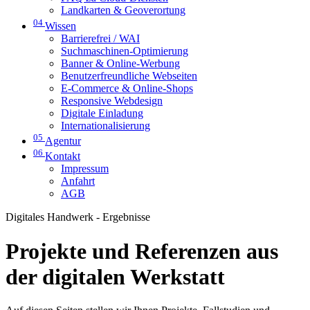
Landkarten & Geoverortung
04
Wissen
Barrierefrei / WAI
Suchmaschinen-Optimierung
Banner & Online-Werbung
Benutzerfreundliche Webseiten
E-Commerce & Online-Shops
Responsive Webdesign
Digitale Einladung
Internationalisierung
05
Agentur
06
Kontakt
Impressum
Anfahrt
AGB
Digitales Handwerk - Ergebnisse
Projekte und Referenzen aus
der digitalen Werkstatt