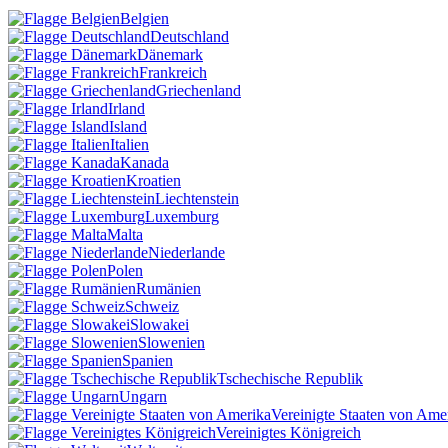
Belgien
Deutschland
Dänemark
Frankreich
Griechenland
Irland
Island
Italien
Kanada
Kroatien
Liechtenstein
Luxemburg
Malta
Niederlande
Polen
Rumänien
Schweiz
Slowakei
Slowenien
Spanien
Tschechische Republik
Ungarn
Vereinigte Staaten von Ame
Vereinigtes Königreich