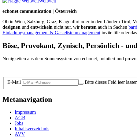
Weltweit
echonet communication | Österreich
Ob in Wien, Salzburg, Graz, Klagenfurt oder in den Ländern Tirol, Vo
designen
und
entwickeln
nicht nur, wir
beraten
auch in Sachen
barr
Einladungsmanagement & Gästelistenmanagement
invite.life oder da
Böse, Provokant, Zynisch, Persönlich - un
Neuigkeiten aus dem Sonnensystem von echonet, pointiert und provokan
Datenschutz-Information zum Newsletter
E-Mail
Bitte dieses Feld leer lasse
Metanavigation
Impressum
AGB
Jobs
Inhaltsverzeichnis
AVV