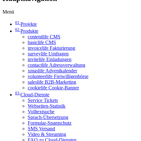
Menü
01
Projekte
02
Produkte
contentlife CMS
basiclife CMS
invoicelife Fakturierung
surveylife Umfragen
invitelife Einladungen
contactlife Adressverwaltung
xmaslife Adventkalender
volunteerlife Freiwilligenbörse
saleslife B2B-Marketing
cookielife Cookie-Banner
03
Cloud-Dienste
Service Tickets
Webseiten-Statistik
Volltextsuche
Sprach-Übersetzung
Formular-Spamschutz
SMS Versand
Video & Streaming
FAQ zu Cloud-Diensten