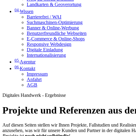
Landkarten & Geoverortung
04
Wissen
Barrierefrei / WAI
Suchmaschinen-Optimierung
Banner & Online-Werbung
Benutzerfreundliche Webseiten
E-Commerce & Online-Shops
Responsive Webdesign
Digitale Einladung
Internationalisierung
05
Agentur
06
Kontakt
Impressum
Anfahrt
AGB
Digitales Handwerk - Ergebnisse
Projekte und Referenzen aus der
Auf diesen Seiten stellen wir Ihnen Projekte, Fallstudien und Realis
anzusehen, was wir für unsere Kunden und Partner in der digitalen 
Projekte ist
noch nicht vollständig
!