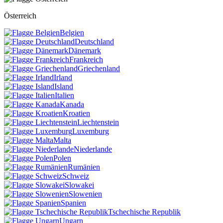
Österreich
Belgien
Deutschland
Dänemark
Frankreich
Griechenland
Irland
Island
Italien
Kanada
Kroatien
Liechtenstein
Luxemburg
Malta
Niederlande
Polen
Rumänien
Schweiz
Slowakei
Slowenien
Spanien
Tschechische Republik
Ungarn