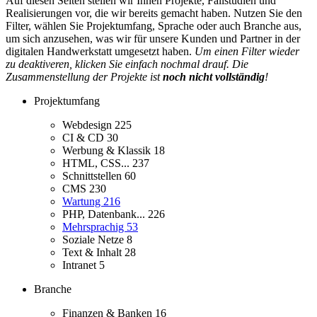
Auf diesen Seiten stellen wir Ihnen Projekte, Fallstudien und
Realisierungen vor, die wir bereits gemacht haben. Nutzen Sie den
Filter, wählen Sie Projektumfang, Sprache oder auch Branche aus,
um sich anzusehen, was wir für unsere Kunden und Partner in der
digitalen Handwerkstatt umgesetzt haben.
Um einen Filter wieder
zu deaktiveren, klicken Sie einfach nochmal drauf. Die
Zusammenstellung der Projekte ist
noch nicht vollständig
!
Projektumfang
Webdesign
225
CI & CD
30
Werbung & Klassik
18
HTML, CSS...
237
Schnittstellen
60
CMS
230
Wartung
216
PHP, Datenbank...
226
Mehrsprachig
53
Soziale Netze
8
Text & Inhalt
28
Intranet
5
Branche
Finanzen & Banken
16