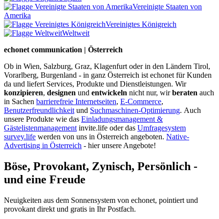
Vereinigte Staaten von
Amerika
Vereinigtes Königreich
Weltweit
echonet communication | Österreich
Ob in Wien, Salzburg, Graz, Klagenfurt oder in den Ländern Tirol,
Vorarlberg, Burgenland - in ganz Österreich ist echonet für Kunden
da und liefert Services, Produkte und Dienstleistungen. Wir
konzipieren
,
designen
und
entwickeln
nicht nur, wir
beraten
auch
in Sachen
barrierefreie Internetseiten
,
E-Commerce
,
Benutzerfreundlichkeit
und
Suchmaschinen-Optimierung
.
Auch
unsere Produkte wie das
Einladungsmanagement &
Gästelistenmanagement
invite.life oder das
Umfragesystem
survey.life
werden von uns in Österreich angeboten.
Native-
Advertising in Österreich
- hier unsere Angebote!
Böse, Provokant, Zynisch, Persönlich -
und eine Freude
Neuigkeiten aus dem Sonnensystem von echonet, pointiert und
provokant direkt und gratis in Ihr Postfach.