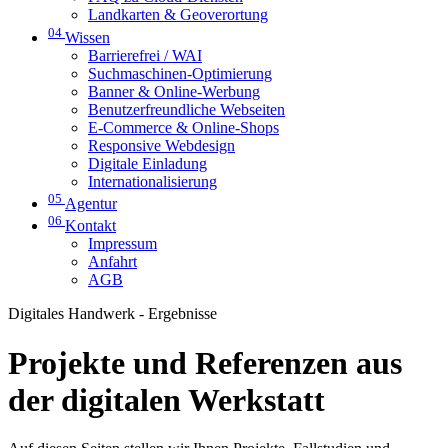
Landkarten & Geoverortung
04
Wissen
Barrierefrei / WAI
Suchmaschinen-Optimierung
Banner & Online-Werbung
Benutzerfreundliche Webseiten
E-Commerce & Online-Shops
Responsive Webdesign
Digitale Einladung
Internationalisierung
05
Agentur
06
Kontakt
Impressum
Anfahrt
AGB
Digitales Handwerk - Ergebnisse
Projekte und Referenzen aus
der digitalen Werkstatt