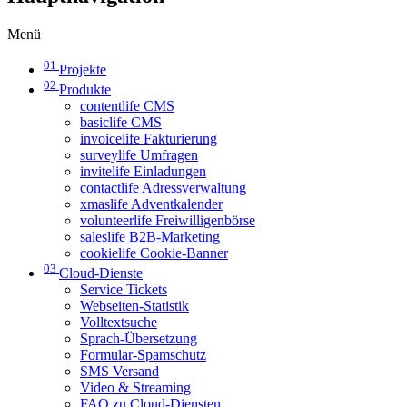
Menü
01
Projekte
02
Produkte
contentlife CMS
basiclife CMS
invoicelife Fakturierung
surveylife Umfragen
invitelife Einladungen
contactlife Adressverwaltung
xmaslife Adventkalender
volunteerlife Freiwilligenbörse
saleslife B2B-Marketing
cookielife Cookie-Banner
03
Cloud-Dienste
Service Tickets
Webseiten-Statistik
Volltextsuche
Sprach-Übersetzung
Formular-Spamschutz
SMS Versand
Video & Streaming
FAQ zu Cloud-Diensten