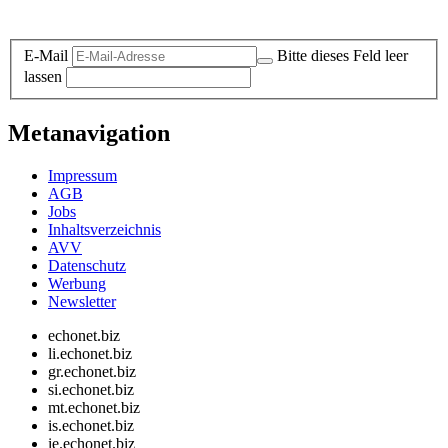
Datenschutz-Information zum Newsletter
E-Mail
Bitte dieses Feld leer
lassen
Metanavigation
Impressum
AGB
Jobs
Inhaltsverzeichnis
AVV
Datenschutz
Werbung
Newsletter
echonet.biz
li.echonet.biz
gr.echonet.biz
si.echonet.biz
mt.echonet.biz
is.echonet.biz
ie.echonet.biz