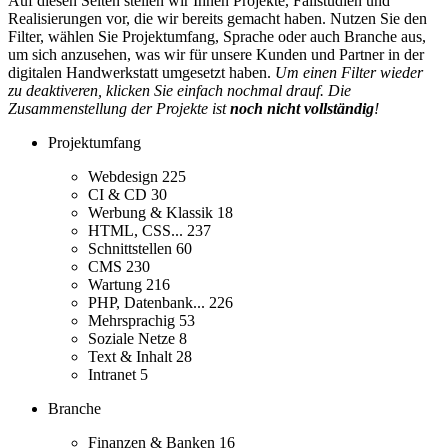
Auf diesen Seiten stellen wir Ihnen Projekte, Fallstudien und
Realisierungen vor, die wir bereits gemacht haben. Nutzen Sie den
Filter, wählen Sie Projektumfang, Sprache oder auch Branche aus,
um sich anzusehen, was wir für unsere Kunden und Partner in der
digitalen Handwerkstatt umgesetzt haben.
Um einen Filter wieder
zu deaktiveren, klicken Sie einfach nochmal drauf. Die
Zusammenstellung der Projekte ist
noch nicht vollständig
!
Projektumfang
Webdesign
225
CI & CD
30
Werbung & Klassik
18
HTML, CSS...
237
Schnittstellen
60
CMS
230
Wartung
216
PHP, Datenbank...
226
Mehrsprachig
53
Soziale Netze
8
Text & Inhalt
28
Intranet
5
Branche
Finanzen & Banken
16