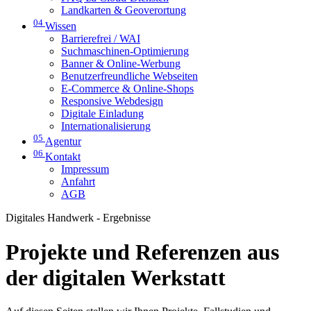
Landkarten & Geoverortung
04
Wissen
Barrierefrei / WAI
Suchmaschinen-Optimierung
Banner & Online-Werbung
Benutzerfreundliche Webseiten
E-Commerce & Online-Shops
Responsive Webdesign
Digitale Einladung
Internationalisierung
05
Agentur
06
Kontakt
Impressum
Anfahrt
AGB
Digitales Handwerk - Ergebnisse
Projekte und Referenzen aus
der digitalen Werkstatt