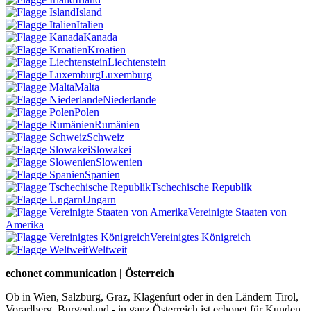
Island
Italien
Kanada
Kroatien
Liechtenstein
Luxemburg
Malta
Niederlande
Polen
Rumänien
Schweiz
Slowakei
Slowenien
Spanien
Tschechische Republik
Ungarn
Vereinigte Staaten von
Amerika
Vereinigtes Königreich
Weltweit
echonet communication | Österreich
Ob in Wien, Salzburg, Graz, Klagenfurt oder in den Ländern Tirol,
Vorarlberg, Burgenland - in ganz Österreich ist echonet für Kunden