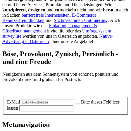
da und liefert Services, Produkte und Dienstleistungen. Wir
konzipieren
,
designen
und
entwickeln
nicht nur, wir
beraten
auch
in Sachen
barrierefreie Internetseiten
,
E-Commerce
,
Benutzerfreundlichkeit
und
Suchmaschinen-Optimierung
.
Auch
unsere Produkte wie das
Einladungsmanagement &
Gästelistenmanagement
invite.life oder das
Umfragesystem
survey.life
werden von uns in Österreich angeboten.
Native-
Advertising in Österreich
- hier unsere Angebote!
Böse, Provokant, Zynisch, Persönlich -
und eine Freude
Neuigkeiten aus dem Sonnensystem von echonet, pointiert und
provokant direkt und gratis in Ihr Postfach.
Datenschutz-Information zum Newsletter
E-Mail
Bitte dieses Feld leer
lassen
Metanavigation