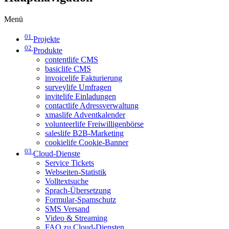
Menü
01
Projekte
02
Produkte
contentlife CMS
basiclife CMS
invoicelife Fakturierung
surveylife Umfragen
invitelife Einladungen
contactlife Adressverwaltung
xmaslife Adventkalender
volunteerlife Freiwilligenbörse
saleslife B2B-Marketing
cookielife Cookie-Banner
03
Cloud-Dienste
Service Tickets
Webseiten-Statistik
Volltextsuche
Sprach-Übersetzung
Formular-Spamschutz
SMS Versand
Video & Streaming
FAQ zu Cloud-Diensten