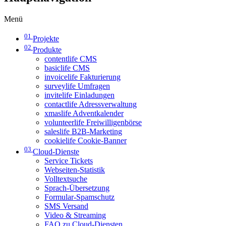
Menü
01
Projekte
02
Produkte
contentlife CMS
basiclife CMS
invoicelife Fakturierung
surveylife Umfragen
invitelife Einladungen
contactlife Adressverwaltung
xmaslife Adventkalender
volunteerlife Freiwilligenbörse
saleslife B2B-Marketing
cookielife Cookie-Banner
03
Cloud-Dienste
Service Tickets
Webseiten-Statistik
Volltextsuche
Sprach-Übersetzung
Formular-Spamschutz
SMS Versand
Video & Streaming
FAQ zu Cloud-Diensten