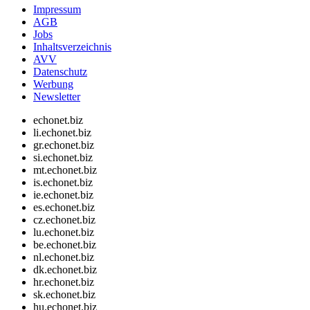
Impressum
AGB
Jobs
Inhaltsverzeichnis
AVV
Datenschutz
Werbung
Newsletter
echonet.biz
li.echonet.biz
gr.echonet.biz
si.echonet.biz
mt.echonet.biz
is.echonet.biz
ie.echonet.biz
es.echonet.biz
cz.echonet.biz
lu.echonet.biz
be.echonet.biz
nl.echonet.biz
dk.echonet.biz
hr.echonet.biz
sk.echonet.biz
hu.echonet.biz