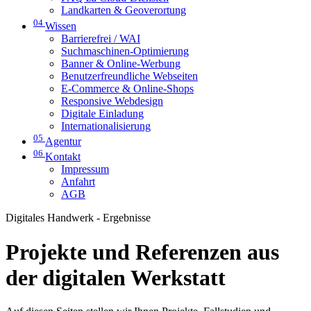
Landkarten & Geoverortung
04
Wissen
Barrierefrei / WAI
Suchmaschinen-Optimierung
Banner & Online-Werbung
Benutzerfreundliche Webseiten
E-Commerce & Online-Shops
Responsive Webdesign
Digitale Einladung
Internationalisierung
05
Agentur
06
Kontakt
Impressum
Anfahrt
AGB
Digitales Handwerk - Ergebnisse
Projekte und Referenzen aus
der digitalen Werkstatt