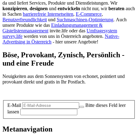
da und liefert Services, Produkte und Dienstleistungen. Wir
konzipieren
,
designen
und
entwickeln
nicht nur, wir
beraten
auch
in Sachen
barrierefreie Internetseiten
,
E-Commerce
,
Benutzerfreundlichkeit
und
Suchmaschinen-Optimierung
.
Auch
unsere Produkte wie das
Einladungsmanagement &
Gästelistenmanagement
invite.life oder das
Umfragesystem
survey.life
werden von uns in Österreich angeboten.
Native-
Advertising in Österreich
- hier unsere Angebote!
Böse, Provokant, Zynisch, Persönlich -
und eine Freude
Neuigkeiten aus dem Sonnensystem von echonet, pointiert und
provokant direkt und gratis in Ihr Postfach.
Datenschutz-Information zum Newsletter
E-Mail
Bitte dieses Feld leer
lassen
Metanavigation