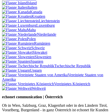
Island
Italien
Kanada
Kroatien
Liechtenstein
Luxemburg
Malta
Niederlande
Polen
Rumänien
Schweiz
Slowakei
Slowenien
Spanien
Tschechische Republik
Ungarn
Vereinigte Staaten von
Amerika
Vereinigtes Königreich
Weltweit
echonet communication | Österreich
Ob in Wien, Salzburg, Graz, Klagenfurt oder in den Ländern Tirol,
Vorarlberg, Burgenland - in ganz Österreich ist echonet für Kunden