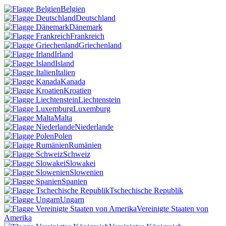
Belgien
Deutschland
Dänemark
Frankreich
Griechenland
Irland
Island
Italien
Kanada
Kroatien
Liechtenstein
Luxemburg
Malta
Niederlande
Polen
Rumänien
Schweiz
Slowakei
Slowenien
Spanien
Tschechische Republik
Ungarn
Vereinigte Staaten von
Amerika