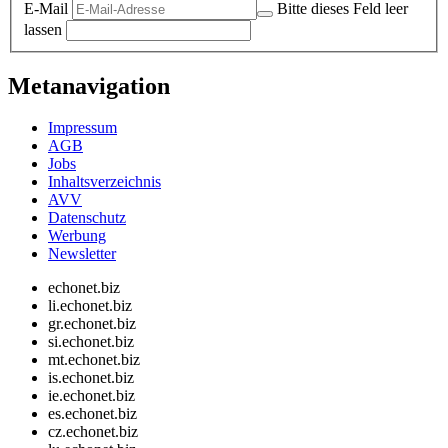
E-Mail
Bitte dieses Feld leer
lassen
Metanavigation
Impressum
AGB
Jobs
Inhaltsverzeichnis
AVV
Datenschutz
Werbung
Newsletter
echonet.biz
li.echonet.biz
gr.echonet.biz
si.echonet.biz
mt.echonet.biz
is.echonet.biz
ie.echonet.biz
es.echonet.biz
cz.echonet.biz