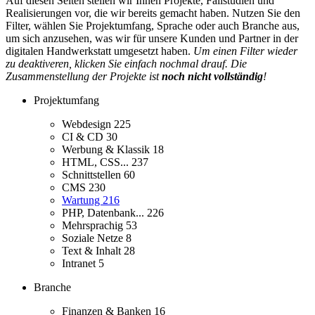
Auf diesen Seiten stellen wir Ihnen Projekte, Fallstudien und
Realisierungen vor, die wir bereits gemacht haben. Nutzen Sie den
Filter, wählen Sie Projektumfang, Sprache oder auch Branche aus,
um sich anzusehen, was wir für unsere Kunden und Partner in der
digitalen Handwerkstatt umgesetzt haben.
Um einen Filter wieder
zu deaktiveren, klicken Sie einfach nochmal drauf. Die
Zusammenstellung der Projekte ist
noch nicht vollständig
!
Projektumfang
Webdesign
225
CI & CD
30
Werbung & Klassik
18
HTML, CSS...
237
Schnittstellen
60
CMS
230
Wartung
216
PHP, Datenbank...
226
Mehrsprachig
53
Soziale Netze
8
Text & Inhalt
28
Intranet
5
Branche
Finanzen & Banken
16