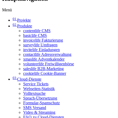
Menü
01
Projekte
02
Produkte
contentlife CMS
basiclife CMS
invoicelife Fakturierung
surveylife Umfragen
invitelife Einladungen
contactlife Adressverwaltung
xmaslife Adventkalender
volunteerlife Freiwilligenbörse
saleslife B2B-Marketing
cookielife Cookie-Banner
03
Cloud-Dienste
Service Tickets
Webseiten-Statistik
Volltextsuche
Sprach-Übersetzung
Formular-Spamschutz
SMS Versand
Video & Streaming
FAQ zu Cloud-Diensten