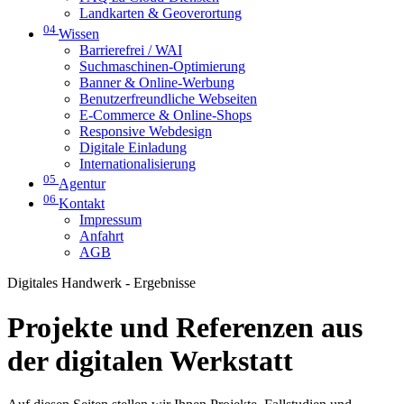
Landkarten & Geoverortung
04
Wissen
Barrierefrei / WAI
Suchmaschinen-Optimierung
Banner & Online-Werbung
Benutzerfreundliche Webseiten
E-Commerce & Online-Shops
Responsive Webdesign
Digitale Einladung
Internationalisierung
05
Agentur
06
Kontakt
Impressum
Anfahrt
AGB
Digitales Handwerk - Ergebnisse
Projekte und Referenzen aus
der digitalen Werkstatt