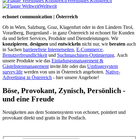
Vereinigtes Königreich
Weltweit
echonet communication | Österreich
Ob in Wien, Salzburg, Graz, Klagenfurt oder in den Ländern Tirol,
Vorarlberg, Burgenland - in ganz Österreich ist echonet für Kunden
da und liefert Services, Produkte und Dienstleistungen. Wir
konzipieren
,
designen
und
entwickeln
nicht nur, wir
beraten
auch
in Sachen
barrierefreie Internetseiten
,
E-Commerce
,
Benutzerfreundlichkeit
und
Suchmaschinen-Optimierung
.
Auch
unsere Produkte wie das
Einladungsmanagement &
Gästelistenmanagement
invite.life oder das
Umfragesystem
survey.life
werden von uns in Österreich angeboten.
Native-
Advertising in Österreich
- hier unsere Angebote!
Böse, Provokant, Zynisch, Persönlich -
und eine Freude
Neuigkeiten aus dem Sonnensystem von echonet, pointiert und
provokant direkt und gratis in Ihr Postfach.
Datenschutz-Information zum Newsletter